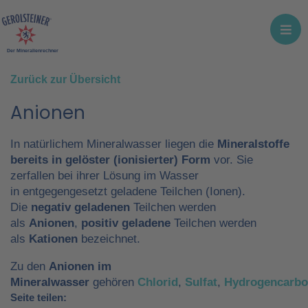
Der Mineralienrechner
Zurück zur Übersicht
Anionen
In natürlichem Mineralwasser liegen die
Mineralstoffe
bereits in gelöster (ionisierter) Form
vor. Sie
zerfallen bei ihrer Lösung im Wasser
in entgegengesetzt geladene Teilchen (Ionen).
Die
negativ geladenen
Teilchen werden
als
Anionen
,
positiv geladene
Teilchen werden
als
Kationen
bezeichnet.
Zu den
Anionen im
Mineralwasser
gehören
Chlorid
,
Sulfat
,
Hydrogencarb
Seite teilen: