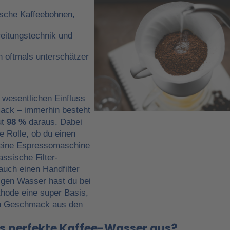
ische Kaffeebohnen,
reitungstechnik und
n oftmals unterschätzer
 wesentlichen Einfluss
ack – immerhin besteht
ut
98 %
daraus. Dabei
ne Rolle, ob du einen
 eine Espressomaschine
assische Filter-
uch einen Handfilter
tigen Wasser hast du bei
hode eine super Basis,
n Geschmack aus den
 perfekte Kaffee-Wasser aus?