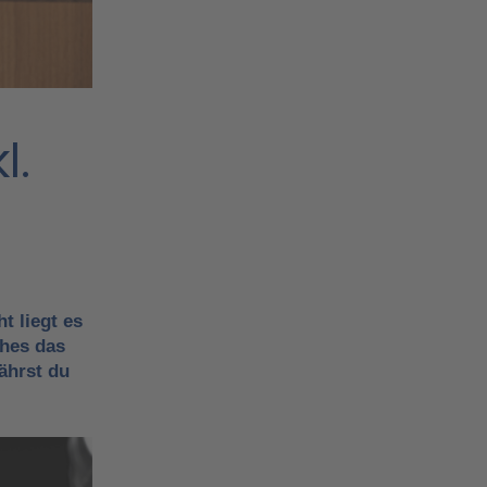
l.
t liegt es
ches das
ährst du