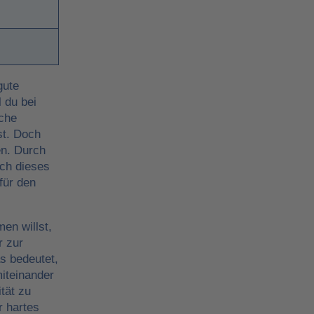
gute
l du bei
che
st. Doch
en. Durch
uch dieses
für den
n willst,
r zur
s bedeutet,
iteinander
tät zu
r hartes