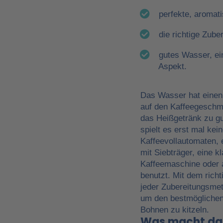
perfekte, aromat
die richtige Zube
gutes Wasser, ei
Aspekt.
Das Wasser hat einen
auf den Kaffeegeschm
das Heißgetränk zu g
spielt es erst mal kei
Kaffeevollautomaten,
mit Siebträger, eine kl
Kaffeemaschine oder a
benutzt. Mit dem rich
jeder Zubereitungsmet
um den bestmögliche
Bohnen zu kitzeln.
Was macht das