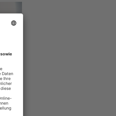
?
fee kochen