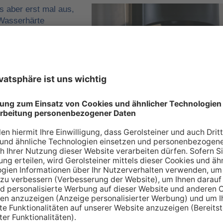
s aber erst mal aus,
 Wasserhärte
ird in °dH (Grad
geben. Die perfekte
ee kochen liegt
H
. Wo innerhalb dieses
cher Sweetspot liegt,
bst herausfinden – eine
 zu einem Wert gibt es
erung noch Folgendes: Ist
hart (weit über 8 °dH),
 Aromen deiner Bohne
falten. Bei zu weichem
kann dein Kaffee
uch bitter schmecken.
r oder Mineralwasser fürs Kaffeekochen
 Deutschland zwar eine gute Trinkqualität, ist aber zum Kaf