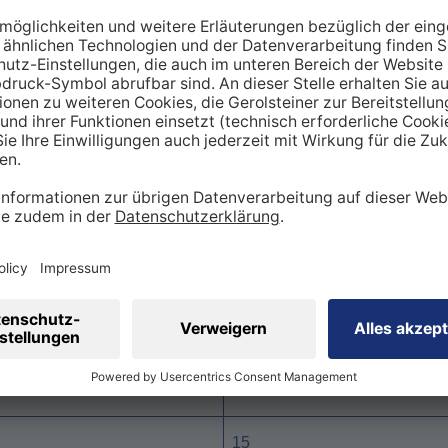
vielen Orten ist die Wasserhärte meist zu hoch. Der Durchschn
t bei etwa
16 °dH
. Bei deinen örtlichen Wasserversorgern k
len Härtegrad informieren. Im Schnitt haben die einzelnen B
undesland
Wasserhärte in °d
16
18
17
18
8
15