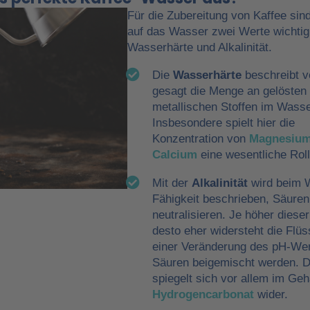
Für die Zubereitung von Kaffee sind
auf das Wasser zwei Werte wichtig
Wasserhärte und Alkalinität.
Die
Wasserhärte
beschreibt v
gesagt die Menge an gelösten
metallischen Stoffen im Wasse
Insbesondere spielt hier die
Konzentration von
Magnesiu
Calcium
eine wesentliche Roll
Mit der
Alkalinität
wird beim 
Fähigkeit beschrieben, Säuren
neutralisieren. Je höher dieser
desto eher widersteht die Flüs
einer Veränderung des pH-Wer
Säuren beigemischt werden. D
spiegelt sich vor allem im Geh
Hydrogencarbonat
wider.