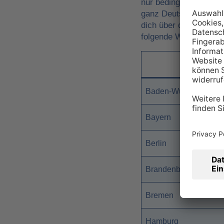
nur bedingt ideal. In 
ganz Deutschland lieg
dich über deinen loka
folgende Werte:
B
Baden-Württemberg
Bayern
Berlin
Brandenburg
Bremen
Hamburg