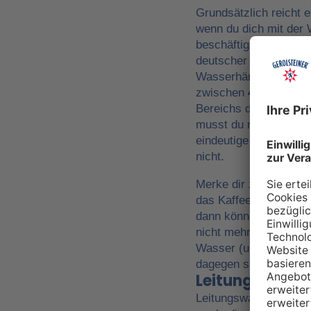
Grundsätzlich reicht e
wenn du dich mit der
beschäftigst. Diese w
deutscher Härte) ange
Wasserhärte zum Kaff
zwischen
4 und 8 °d
Bereichs dein persönli
musst du natürlich sel
eindeutige Empfehlung
nicht.
Merke dir zur Orienti
das Kaffee-Wasser zu 
dann können sich die
nicht mehr richtig ent
Wasser (unter 4 °dH) 
dagegen sauer oder a
Leitungswasse
Leitungswasser hat in