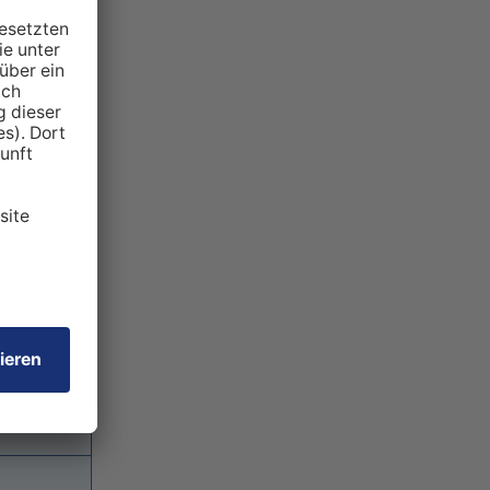
itt für
annst du
undesländer
H