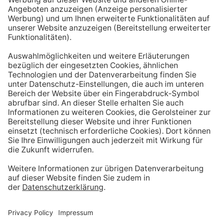
Sprich mit einem Arzt oder deiner Ärztin und lass dich
durchchecken. Gegebenenfalls reicht es, einfach deine
Ernährung ein wenig umzustellen. Zinkreiche
Lebensmittel sind z. B. Fleisch, Käse, Haferflocken
oder Kürbiskerne. Bei Bedarf können Supplemente
unter ärztlicher Anleitung sinnvoll sein.
Quellen
[1]
https://www.dge.de/wissenschaft/referenzwerte/zin
k/
[2]
https://www.zinkmangel.de/ernaehrung/ernaehrung
stabelle.php
[3]
https://www.vegan.at/zinkquellen
[4]
https://www.mri.bund.de/fileadmin/MRI/Institute/EV
/NVSII_Abschlussbericht_Teil_2.pdf