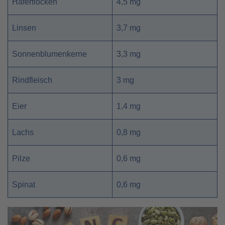
Haferflocken
4,5 mg
Linsen
3,7 mg
Sonnenblumenkerne
3,3 mg
Rindfleisch
3 mg
Eier
1,4 mg
Lachs
0,8 mg
Pilze
0,6 mg
Spinat
0,6 mg