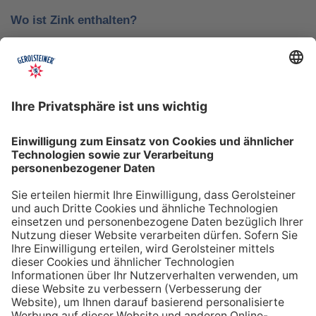
Wo ist Zink enthalten?
Zink steckt in Lebensmitteln wie Fleisch, Austern,
Käse, Haferflocken, Linsen, Nüsse und Kerne. Dabei
kann dein Körper Zink aus tierischen Quellen besser
verwerten als aus pflanzlichen. Das liegt an den
enthaltenen Phytaten. Auch viele Mineralwässer liefern
Zink.
Warum ist Zink im Wasser?
Zink gelangt durch die natürliche Mineralisierung ins
Wasser. Auf dem Weg durch die verschiedenen
Gesteinsschichten nimmt es Anteile von
Zinkverbindungen der Gesteine auf. Die geringen
Zinkmengen im Mineralwasser unterstützen dich bei
deinem täglichen Zinkbedarf.
Was tun bei Zinkmangel
?