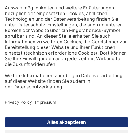
Mineralwasser
Der Einsatz von hochwertigem Recycling-PET in
Einwegflaschen stellt für Gerolsteiner einen wichtigen
Beitrag zu Ressourcenschutz und Nachhaltigkeit dar.
Seit mehr als zehn Jahren beschäftigen wir uns intensiv
mit diesem Thema und haben schon verschiedenste
Verfahren erprobt. Unsere PET-Einwegflaschen
bestehen zu 50% aus Recycling-PET und zu 50% aus
neuem PET (Virgin PET). Unser Ziel ist, den Anteil
langfristig und schrittweise auf ca. 75 % zu erhöhen.
Natürlich immer unter Beachtung und Einhaltung
unserer besonders hohen qualitativen Anforderungen.
Ein sorgfältiger Umstellungsprozess ist uns wichtig, um
die hohe Qualität und ursprüngliche Reinheit des
Gerolsteiner Mineralwassers auch weiterhin garantieren
zu können.
Seite teilen: