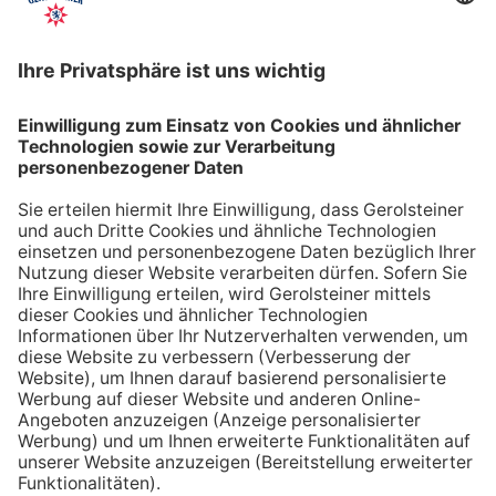
Chirurgie und Pharmazie
wird PET als Verpackungs-
und Werkstoff genutzt (Verpackungsmaterial für
Infusionen, chirurgische Nähfäden, Ballons zur
Blutgefäßerweiterung).
Bei der Herstellung von PET für Verpackungen, wird
das
Granulat einem zusätzlichen Veredelungsschritt
unterzogen
, um die Festigkeitseigenschaften gezielt zu
verbessern. Als Verpackungsmaterial für Lebensmittel
und Getränke erfüllt das Material
strenge gesetzliche
Kriterien
, so dass sogar Babynahrung in PET-
Fläschchen verpackt werden darf.
Gerolsteiner möchte die Kundenwünsche im vollen
Umfang erfüllen und bedient daher alle drei
Verpackungs-Segmente: PET Einweg,
PET Mehrweg und Glas Mehrweg. Der Anteil der
PET Mehrweg und Einwegflaschen beträgt 79,6%.
Einsatz von Recycling-PET bei