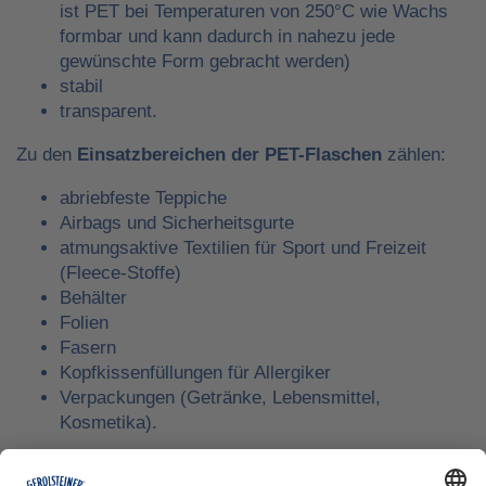
ist PET bei Temperaturen von 250°C wie Wachs
formbar und kann dadurch in nahezu jede
gewünschte Form gebracht werden)
stabil
transparent.
Zu den
Einsatzbereiche
n der PET-Flaschen
zählen:
abriebfeste Teppiche
Airbags und Sicherheitsgurte
atmungsaktive Textilien für Sport und Freizeit
(Fleece-Stoffe)
Behälter
Folien
Fasern
Kopfkissenfüllungen für Allergiker
Verpackungen (Getränke, Lebensmittel,
Kosmetika).
Auch in
sensiblen Bereichen wie der Medizin,