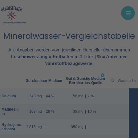
Der Mineralienrechner
Mineralwasser-Vergleichstabelle
Alle Angaben wurden vom jeweiligen Hersteller übernommen
Lesehinweis: mg = Enthalten in 1 Liter | % = Anteil der
Nährstoffbezugswerte.
Gut & Günstig Medium
Gerolsteiner Medium
Bernhardus-Quelle
Calcium
348 mg
|
44 %
56 mg
|
7 %
Magnesiu
108 mg
|
29 %
38 mg
|
10 %
m
Hydrogenc
1.816 mg
|
-
350 mg
|
-
arbonat