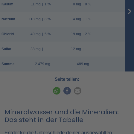
Kalium
11 mg
|
1 %
0 mg
|
0 %
Natrium
118 mg
|
8 %
14 mg
|
1 %
Chlorid
40 mg
|
5 %
19 mg
|
2 %
Sulfat
38 mg
|
-
12 mg
|
-
Summe
2.479 mg
489 mg
Seite teilen:
Mineralwasser und die Mineralien:
Das steht in der Tabelle
Entdecke die Unterschiede deiner ausgewählten