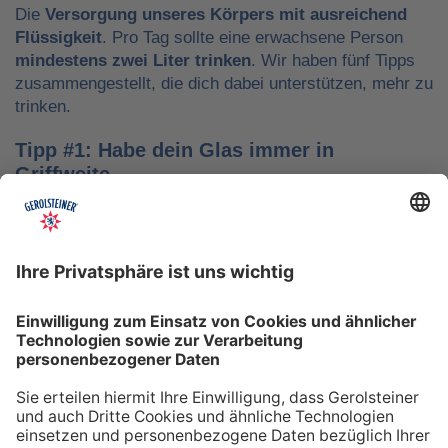
Die
Versorgung unseres Körpers mit ausreichend
Flüssigkeit
. Pro Tag sollte eine erwachsene Person
mindestens zwei Liter trinken
. Wir haben fünf Tipps
zusammengestellt, die dich dabei unterstützen, mehr zu
trinken.
Tipp #1: Habe dein Glas immer in
Griffweite
Ob bei der Arbeit oder während der Freizeit: Wasser
sollte stets dein Begleiter sein, damit du das Trinken
nicht vergisst. Denke daran, auch unterwegs immer
etwas Wasser dabei zu haben. Kleine PET-Flaschen mit
Mineralwasser lassen sich zum Beispiel gut überall mit
hinnehmen.
Tipp #2: Trinke direkt nach dem Aufstehen
Über Nacht verliert dein Körper Flüssigkeit. Um gut in
den Tag zu starten, solltest du deshalb direkt nach dem