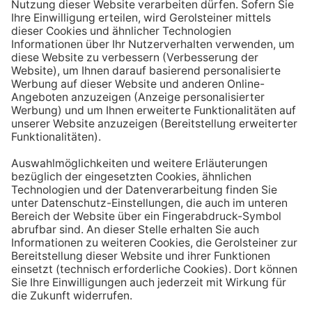
Aufstehen ein großes Glas Wasser trinken. Stelle dir
zum Beispiel eine Flasche Mineralwasser direkt ans
Bett, damit du dieses kleine Morgenritual sofort
durchführen kannst.
Tipp #3: Vor und während jeder Mahlzeit
ein Glas Wasser trinken
Dadurch verknüpfst du das Trinken mit einem Ereignis.
Wenn du ein Glas Wasser rund eine halbe Stunde vor
einer Mahlzeit trinken, unterstützt du außerdem die
Produktion von Verdauungssäften. Zusätzlich fördert
das Trinken während des Essens das Sättigungsgefühl.
Tipp #4: Peppe dein Wasser auf
Wenn dir der Geschmack von purem Mineralwasser
nicht reichen sollte, dann kannst du deine Getränke mit
einfachen Mitteln verfeinern. Mische dir einfach
gelegentlich eine Saftschorle oder sorge mit einer