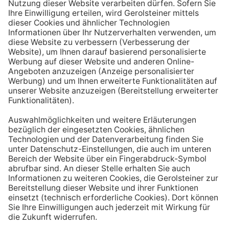
Aufstehen ein großes Glas Wasser trinken. Stelle dir
zum Beispiel eine Flasche Mineralwasser direkt ans
Bett, damit du dieses kleine Morgenritual sofort
durchführen kannst.
Tipp #3: Vor und während jeder Mahlzeit
ein Glas Wasser trinken
Dadurch verknüpfst du das Trinken mit einem Ereignis.
Wenn du ein Glas Wasser rund eine halbe Stunde vor
einer Mahlzeit trinken, unterstützt du außerdem die
Produktion von Verdauungssäften. Zusätzlich fördert
das Trinken während des Essens das Sättigungsgefühl.
Tipp #4: Peppe dein Wasser auf
Wenn dir der Geschmack von purem Mineralwasser
nicht reichen sollte, dann kannst du deine Getränke mit
einfachen Mitteln verfeinern. Mische dir einfach
gelegentlich eine Saftschorle oder sorge mit einer