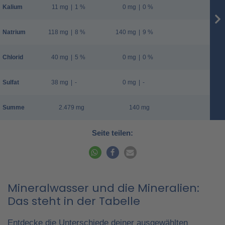
Kalium
11 mg
|
1 %
0 mg
|
0 %
Natrium
118 mg
|
8 %
140 mg
|
9 %
Chlorid
40 mg
|
5 %
0 mg
|
0 %
Sulfat
38 mg
|
-
0 mg
|
-
Summe
2.479 mg
140 mg
Seite teilen:
Mineralwasser und die Mineralien:
Das steht in der Tabelle
Entdecke die Unterschiede deiner ausgewählten