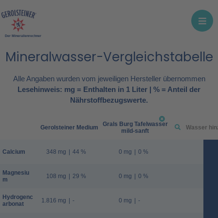
Der Mineralienrechner
Mineralwasser-Vergleichstabelle
Alle Angaben wurden vom jeweiligen Hersteller übernommen
Lesehinweis: mg = Enthalten in 1 Liter | % = Anteil der
Nährstoffbezugswerte.
Grals Burg Tafelwasser
Gerolsteiner Medium
mild-sanft
Calcium
348 mg
|
44 %
0 mg
|
0 %
Magnesiu
108 mg
|
29 %
0 mg
|
0 %
m
Hydrogenc
1.816 mg
|
-
0 mg
|
-
arbonat