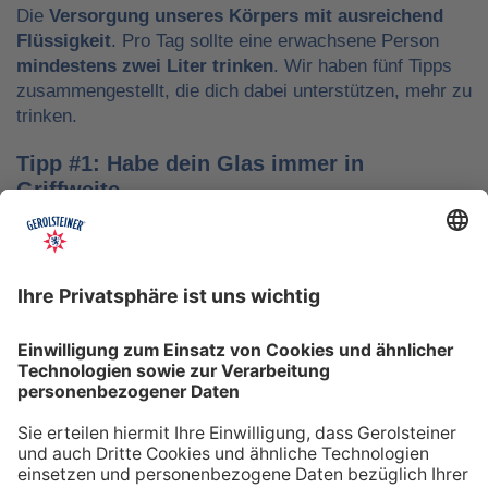
Die
Versorgung unseres Körpers mit ausreichend
Flüssigkeit
. Pro Tag sollte eine erwachsene Person
mindestens zwei Liter trinken
. Wir haben fünf Tipps
zusammengestellt, die dich dabei unterstützen, mehr zu
trinken.
Tipp #1: Habe dein Glas immer in
Griffweite
Ob bei der Arbeit oder während der Freizeit: Wasser
sollte stets dein Begleiter sein, damit du das Trinken
nicht vergisst. Denke daran, auch unterwegs immer
etwas Wasser dabei zu haben. Kleine PET-Flaschen mit
Mineralwasser lassen sich zum Beispiel gut überall mit
hinnehmen.
Tipp #2: Trinke direkt nach dem Aufstehen
Über Nacht verliert dein Körper Flüssigkeit. Um gut in
den Tag zu starten, solltest du deshalb direkt nach dem