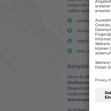
zeigen wie bereits erwä
sollten weitere Faktor
sportliche Betätig
Schwangerschaft
allgemeiner Gesun
Alter und Geschle
Beispiele für e
Wenn du beispielsweise
Stoffwechsel
. Daraus 
Mineralstoffen. Gerade
insbesondere Leistungs
Schwangerschaft
wicht
Achten Sie auf