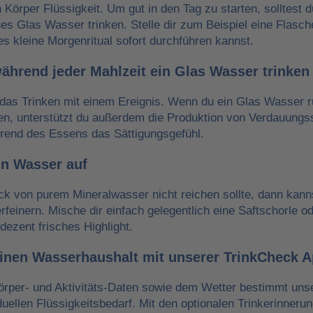
n Körper Flüssigkeit. Um gut in den Tag zu starten, solltest 
es Glas Wasser trinken. Stelle dir zum Beispiel eine Flasch
es kleine Morgenritual sofort durchführen kannst.
während jeder Mahlzeit ein Glas Wasser trinken
das Trinken mit einem Ereignis. Wenn du ein Glas Wasser r
ken, unterstützt du außerdem die Produktion von Verdauungss
hrend des Essens das Sättigungsgefühl.
in Wasser auf
 von purem Mineralwasser nicht reichen sollte, dann kann
erfeinern. Mische dir einfach gelegentlich eine Saftschorle o
dezent frisches Highlight.
einen Wasserhaushalt mit unserer TrinkCheck 
örper- und Aktivitäts-Daten sowie dem Wetter bestimmt un
iduellen Flüssigkeitsbedarf. Mit den optionalen Trinkerinneru