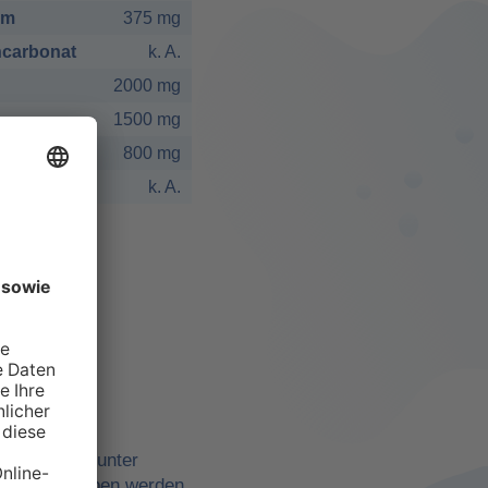
um
375 mg
carbonat
k. A.
2000 mg
1500 mg
800 mg
k. A.
elbst
ne Quellen, unter
belle angegeben werden,