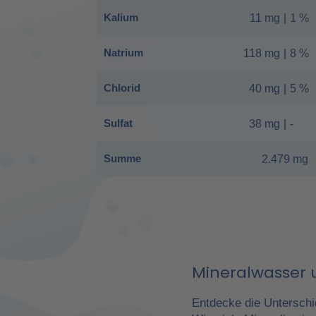
Kalium
11 mg
|
1 %
Natrium
118 mg
|
8 %
Chlorid
40 mg
|
5 %
Sulfat
38 mg
|
-
Summe
2.479 mg
Mineralwasser u
Entdecke die Unterschi