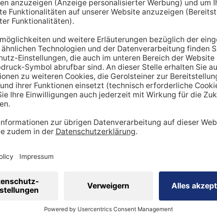
hnt lediglich einen Richtwert. Um den tatsächlichen Tagesbe
en miteinbezogen werden:
ung
dheitszustand
cht
inen Mehrbedarf an Mineralstoffen
 viel
Sport
betreibst, hast du tendenziell
einen stärker be
ergibt sich ein höherer Bedarf an Nährstoffen wie Vitaminen
 Natrium, Calcium oder Magnesium sind in diesem Kontext wi
sportler auf eine ausreichende Zufuhr achtgeben. Ebenso is
ig, den veränderten Bedarf zu berücksichtigen.
 eine ausgewogene Ernährung