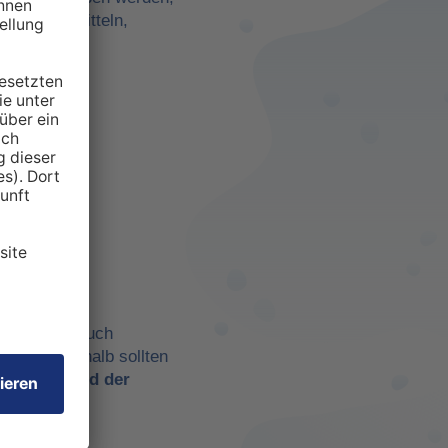
darf zu ermitteln,
anspruchten
 aber eben auch
chtig. Deshalb sollten
t es
während der