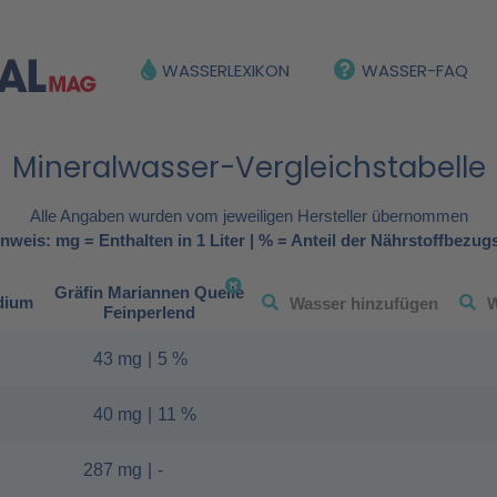
WASSERLEXIKON
WASSER-FAQ
Mineralwasser-Vergleichstabelle
Alle Angaben wurden vom jeweiligen Hersteller übernommen
nweis: mg = Enthalten in 1 Liter | % = Anteil der Nährstoffbezug
Gräfin Mariannen Quelle
dium
Feinperlend
43 mg
|
5 %
40 mg
|
11 %
287 mg
|
-