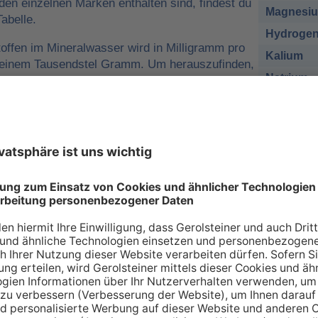
 den einzelnen Marken enthalten sind, findest du
Magnesi
abelle.
Hydrogen
offen im Mineralwasser wird in Milligramm pro
Kalium
o einem Tausendstel Gramm. Um herauszufinden,
Natrium
r man für eine ausreichende
sich nehmen muss, kann man die
Chlorid
e tägliche Zufuhr von Mineralstoffen
Sulfat
 zum Beispiel
1 Liter Gerolsteiner Sprudel
des empfohlenen Nährstoffbezugwerts (NRV)
esium
decken.
sich bei den Angaben in der Tabelle zu den
renzwerte
handelt. Wir orientieren uns dabei an
ischen Union (EU-Verordnung Nr. 1169/2011
 an Mineralien – so individuell wie Sie s
individuellen Bedarf an Mineralstoffen, der über verschiede
 gedeckt werden kann. Die Inhaltsstoffe, die in unserer Ta