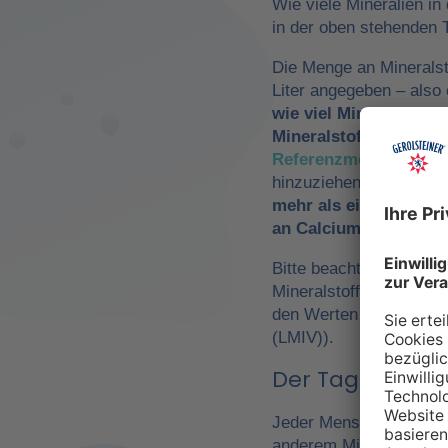
Wie viele Mineralien in
in der oben stehenden T
Die Menge an Mineralst
Liter angegeben – als
wie viel Mineralwasse
Mineralstoffzufuhr
zu 
Referenzmengen für di
hinzuziehen. So würde
mehr als ein Drittel 
an Calcium und Magn
Bitte beachte, dass es 
Mineralstoffen um
Refe
den Werten der Europä
(LMIV)).
Der Tagesbedarf
Jeder Mensch hat einen 
anderem Mineralwasser,