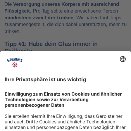
Die
Versorgung unseres Körpers mit ausreichend
Flüssigkeit
. Pro Tag sollte eine erwachsene Person
mindestens zwei Liter trinken
. Wir haben fünf Tipps
zusammengestellt, die dich dabei unterstützen, mehr zu
trinken.
Tipp #1: Habe dein Glas immer in
Griffweite
Ob bei der Arbeit oder während der Freizeit: Wasser
sollte stets dein Begleiter sein, damit du das Trinken
nicht vergisst. Denke daran, auch unterwegs immer
etwas Wasser dabei zu haben. Kleine PET-Flaschen mit
Mineralwasser lassen sich zum Beispiel gut überall mit
hinnehmen.
Tipp #2: Trinke direkt nach dem Aufstehen
Über Nacht verliert dein Körper Flüssigkeit. Um gut in
den Tag zu starten, solltest du deshalb direkt nach dem