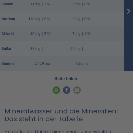
Kalium
11 mg
|
1 %
3 mg
|
0 %
Natrium
118 mg
|
8 %
3 mg
|
0 %
Chlorid
40 mg
|
5 %
7 mg
|
1 %
Sulfat
38 mg
|
-
59 mg
|
-
Summe
2.479 mg
633 mg
Seite teilen:
Mineralwasser und die Mineralien:
Das steht in der Tabelle
Entdecke die Unterschiede deiner ausgewählten