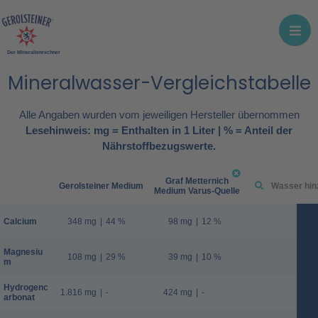
Der Mineralienrechner
Mineralwasser-Vergleichstabelle
Alle Angaben wurden vom jeweiligen Hersteller übernommen
Lesehinweis: mg = Enthalten in 1 Liter | % = Anteil der
Nährstoffbezugswerte.
Graf Metternich
Gerolsteiner Medium
Medium Varus-Quelle
Calcium
348 mg
|
44 %
98 mg
|
12 %
Magnesiu
108 mg
|
29 %
39 mg
|
10 %
m
Hydrogenc
1.816 mg
|
-
424 mg
|
-
arbonat