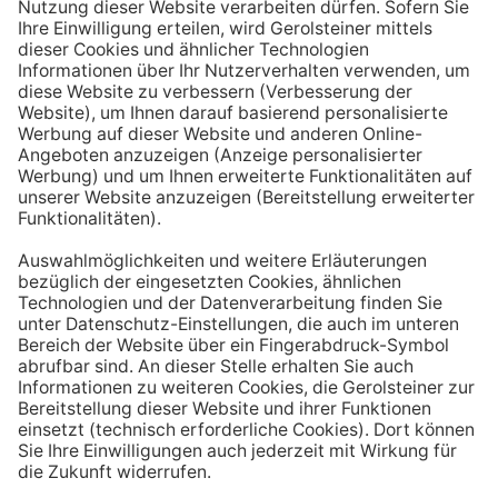
Aufstehen ein großes Glas Wasser trinken. Stelle dir
zum Beispiel eine Flasche Mineralwasser direkt ans
Bett, damit du dieses kleine Morgenritual sofort
durchführen kannst.
Tipp #3: Vor und während jeder Mahlzeit
ein Glas Wasser trinken
Dadurch verknüpfst du das Trinken mit einem Ereignis.
Wenn du ein Glas Wasser rund eine halbe Stunde vor
einer Mahlzeit trinken, unterstützt du außerdem die
Produktion von Verdauungssäften. Zusätzlich fördert
das Trinken während des Essens das Sättigungsgefühl.
Tipp #4: Peppe dein Wasser auf
Wenn dir der Geschmack von purem Mineralwasser
nicht reichen sollte, dann kannst du deine Getränke mit
einfachen Mitteln verfeinern. Mische dir einfach
gelegentlich eine Saftschorle oder sorge mit einer