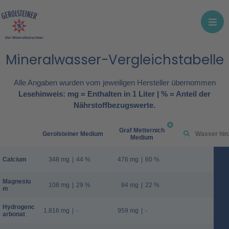
Der Mineralienrechner
Mineralwasser-Vergleichstabelle
Alle Angaben wurden vom jeweiligen Hersteller übernommen
Lesehinweis: mg = Enthalten in 1 Liter | % = Anteil der
Nährstoffbezugswerte.
Graf Metternich
Gerolsteiner Medium
Medium
Calcium
348 mg
|
44 %
476 mg
|
60 %
Magnesiu
108 mg
|
29 %
84 mg
|
22 %
m
Hydrogenc
1.816 mg
|
-
959 mg
|
-
arbonat