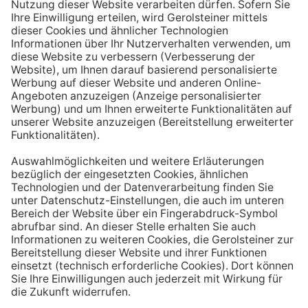
Aufstehen ein großes Glas Wasser trinken. Stelle dir
zum Beispiel eine Flasche Mineralwasser direkt ans
Bett, damit du dieses kleine Morgenritual sofort
durchführen kannst.
Tipp #3: Vor und während jeder Mahlzeit
ein Glas Wasser trinken
Dadurch verknüpfst du das Trinken mit einem Ereignis.
Wenn du ein Glas Wasser rund eine halbe Stunde vor
einer Mahlzeit trinken, unterstützt du außerdem die
Produktion von Verdauungssäften. Zusätzlich fördert
das Trinken während des Essens das Sättigungsgefühl.
Tipp #4: Peppe dein Wasser auf
Wenn dir der Geschmack von purem Mineralwasser
nicht reichen sollte, dann kannst du deine Getränke mit
einfachen Mitteln verfeinern. Mische dir einfach
gelegentlich eine Saftschorle oder sorge mit einer