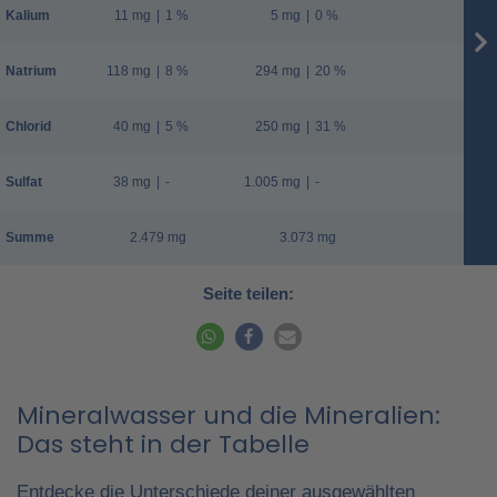
Kalium
11 mg
|
1 %
5 mg
|
0 %
Natrium
118 mg
|
8 %
294 mg
|
20 %
Chlorid
40 mg
|
5 %
250 mg
|
31 %
Sulfat
38 mg
|
-
1.005 mg
|
-
Summe
2.479 mg
3.073 mg
Seite teilen:
Mineralwasser und die Mineralien:
Das steht in der Tabelle
Entdecke die Unterschiede deiner ausgewählten