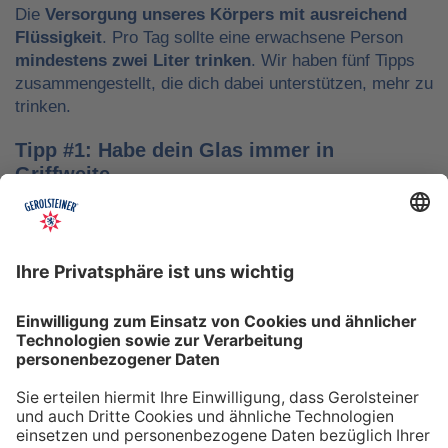
Die
Versorgung unseres Körpers mit ausreichend
Flüssigkeit
. Pro Tag sollte eine erwachsene Person
mindestens zwei Liter trinken
. Wir haben fünf Tipps
zusammengestellt, die dich dabei unterstützen, mehr zu
trinken.
Tipp #1: Habe dein Glas immer in
Griffweite
Ob bei der Arbeit oder während der Freizeit: Wasser
sollte stets dein Begleiter sein, damit du das Trinken
nicht vergisst. Denke daran, auch unterwegs immer
etwas Wasser dabei zu haben. Kleine PET-Flaschen mit
Mineralwasser lassen sich zum Beispiel gut überall mit
hinnehmen.
Tipp #2: Trinke direkt nach dem Aufstehen
Über Nacht verliert dein Körper Flüssigkeit. Um gut in
den Tag zu starten, solltest du deshalb direkt nach dem