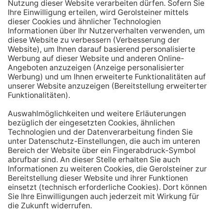
Aufstehen ein großes Glas Wasser trinken. Stelle dir
zum Beispiel eine Flasche Mineralwasser direkt ans
Bett, damit du dieses kleine Morgenritual sofort
durchführen kannst.
Tipp #3: Vor und während jeder Mahlzeit
ein Glas Wasser trinken
Dadurch verknüpfst du das Trinken mit einem Ereignis.
Wenn du ein Glas Wasser rund eine halbe Stunde vor
einer Mahlzeit trinken, unterstützt du außerdem die
Produktion von Verdauungssäften. Zusätzlich fördert
das Trinken während des Essens das Sättigungsgefühl.
Tipp #4: Peppe dein Wasser auf
Wenn dir der Geschmack von purem Mineralwasser
nicht reichen sollte, dann kannst du deine Getränke mit
einfachen Mitteln verfeinern. Mische dir einfach
gelegentlich eine Saftschorle oder sorge mit einer