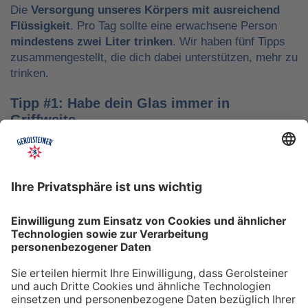
Die
Versorgung unseres Körpers mit ausreichend
Flüssigkeit
. Pro Tag sollte eine erwachsene Person
mindestens zwei Liter trinken
. Wir haben fünf Tipps
zusammengestellt, die dich dabei unterstützen, mehr zu
trinken.
Tipp #1: Habe dein Glas immer in
Griffweite
Ob bei der Arbeit oder während der Freizeit: Wasser
sollte stets dein Begleiter sein, damit du das Trinken
nicht vergisst. Denke daran, auch unterwegs immer
etwas Wasser dabei zu haben. Kleine PET-Flaschen mit
Mineralwasser lassen sich zum Beispiel gut überall mit
hinnehmen.
Tipp #2: Trinke direkt nach dem Aufstehen
Über Nacht verliert dein Körper Flüssigkeit. Um gut in
den Tag zu starten, solltest du deshalb direkt nach dem