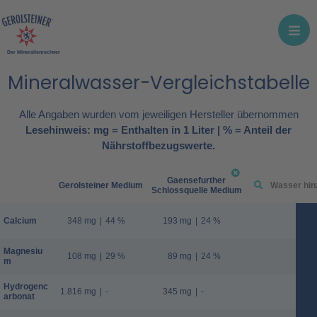
Der Mineralienrechner
Mineralwasser-Vergleichstabelle
Alle Angaben wurden vom jeweiligen Hersteller übernommen
Lesehinweis: mg = Enthalten in 1 Liter | % = Anteil der
Nährstoffbezugswerte.
Gaensefurther
Gerolsteiner Medium
Schlossquelle Medium
Calcium
348 mg
|
44 %
193 mg
|
24 %
Magnesiu
108 mg
|
29 %
89 mg
|
24 %
m
Hydrogenc
1.816 mg
|
-
345 mg
|
-
arbonat