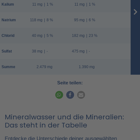
Kalium
11 mg
|
1 %
11 mg
|
1 %
Natrium
118 mg
|
8 %
95 mg
|
6 %
Chlorid
40 mg
|
5 %
182 mg
|
23 %
Sulfat
38 mg
|
-
475 mg
|
-
Summe
2.479 mg
1.390 mg
Seite teilen:
Mineralwasser und die Mineralien:
Das steht in der Tabelle
Entdecke die Unterschiede deiner ausgewählten