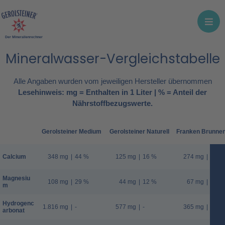
Der Mineralienrechner
Mineralwasser-Vergleichstabelle
Alle Angaben wurden vom jeweiligen Hersteller übernommen
Lesehinweis: mg = Enthalten in 1 Liter | % = Anteil der
Nährstoffbezugswerte.
Gerolsteiner Medium
Gerolsteiner Naturell
Franken Brunnen 
Calcium
348 mg
|
44 %
125 mg
|
16 %
274 mg
|
34 %
Magnesiu
108 mg
|
29 %
44 mg
|
12 %
67 mg
|
18 %
m
Hydrogenc
1.816 mg
|
-
577 mg
|
-
365 mg
|
-
arbonat