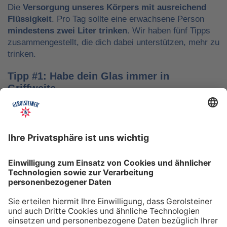
Die
Versorgung unseres Körpers mit ausreichend
Flüssigkeit
. Pro Tag sollte eine erwachsene Person
mindestens zwei Liter trinken
. Wir haben fünf Tipps
zusammengestellt, die dich dabei unterstützen, mehr zu
trinken.
Tipp #1: Habe dein Glas immer in
Griffweite
Ob bei der Arbeit oder während der Freizeit: Wasser
sollte stets dein Begleiter sein, damit du das Trinken
nicht vergisst. Denke daran, auch unterwegs immer
etwas Wasser dabei zu haben. Kleine PET-Flaschen mit
Mineralwasser lassen sich zum Beispiel gut überall mit
hinnehmen.
Tipp #2: Trinke direkt nach dem Aufstehen
Über Nacht verliert dein Körper Flüssigkeit. Um gut in
den Tag zu starten, solltest du deshalb direkt nach dem