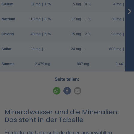
Kalium
11 mg
|
1 %
5 mg
|
0 %
4 mg
|
0 %
Natrium
118 mg
|
8 %
17 mg
|
1 %
38 mg
|
3 %
Chlorid
40 mg
|
5 %
15 mg
|
2 %
93 mg
|
12 %
Sulfat
38 mg
|
-
24 mg
|
-
600 mg
|
-
Summe
2.479 mg
807 mg
1.441 mg
Seite teilen:
Mineralwasser und die Mineralien:
Das steht in der Tabelle
Entdecke die Unterschiede deiner ausgewählten