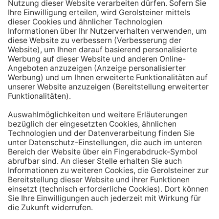
Aufstehen ein großes Glas Wasser trinken. Stelle dir
zum Beispiel eine Flasche Mineralwasser direkt ans
Bett, damit du dieses kleine Morgenritual sofort
durchführen kannst.
Tipp #3: Vor und während jeder Mahlzeit
ein Glas Wasser trinken
Dadurch verknüpfst du das Trinken mit einem Ereignis.
Wenn du ein Glas Wasser rund eine halbe Stunde vor
einer Mahlzeit trinken, unterstützt du außerdem die
Produktion von Verdauungssäften. Zusätzlich fördert
das Trinken während des Essens das Sättigungsgefühl.
Tipp #4: Peppe dein Wasser auf
Wenn dir der Geschmack von purem Mineralwasser
nicht reichen sollte, dann kannst du deine Getränke mit
einfachen Mitteln verfeinern. Mische dir einfach
gelegentlich eine Saftschorle oder sorge mit einer