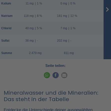
Kalium
11 mg
|
1 %
0 mg
|
0 %
Natrium
118 mg
|
8 %
181 mg
|
12 %
Chlorid
40 mg
|
5 %
7 mg
|
1 %
Sulfat
38 mg
|
-
202 mg
|
-
Summe
2.479 mg
811 mg
Seite teilen:
Mineralwasser und die Mineralien:
Das steht in der Tabelle
Entdecke die Unterschiede deiner ausgewählten