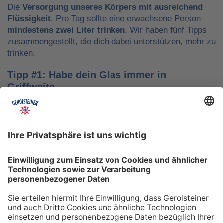
Die
Versorgung unseres Körpers mit ausreichend
Flüssigkeit
. Pro Tag sollte eine erwachsene Person
mindestens zwei Liter trinken
. Wir haben fünf Tipps
zusammengestellt, die dich dabei unterstützen, mehr zu
trinken.
Tipp #1: Habe dein Glas immer in
Griffweite
Ob bei der Arbeit oder während der Freizeit: Wasser
sollte stets dein Begleiter sein, damit du das Trinken
nicht vergisst. Denke daran, auch unterwegs immer
etwas Wasser dabei zu haben. Kleine PET-Flaschen mit
Mineralwasser lassen sich zum Beispiel gut überall mit
hinnehmen.
Tipp #2: Trinke direkt nach dem Aufstehen
Über Nacht verliert dein Körper Flüssigkeit. Um gut in
den Tag zu starten, solltest du deshalb direkt nach dem