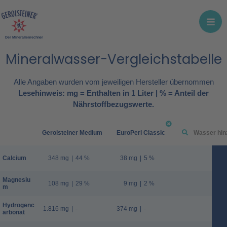
Der Mineralienrechner
Mineralwasser-Vergleichstabelle
Alle Angaben wurden vom jeweiligen Hersteller übernommen
Lesehinweis: mg = Enthalten in 1 Liter | % = Anteil der
Nährstoffbezugswerte.
Gerolsteiner Medium
EuroPerl Classic
Calcium
348 mg
|
44 %
38 mg
|
5 %
Magnesiu
108 mg
|
29 %
9 mg
|
2 %
m
Hydrogenc
1.816 mg
|
-
374 mg
|
-
arbonat