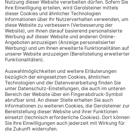
Aufstehen ein großes Glas Wasser trinken. Stelle dir
zum Beispiel eine Flasche Mineralwasser direkt ans
Bett, damit du dieses kleine Morgenritual sofort
durchführen kannst.
Tipp #3: Vor und während jeder Mahlzeit
ein Glas Wasser trinken
Dadurch verknüpfst du das Trinken mit einem Ereignis.
Wenn du ein Glas Wasser rund eine halbe Stunde vor
einer Mahlzeit trinken, unterstützt du außerdem die
Produktion von Verdauungssäften. Zusätzlich fördert
das Trinken während des Essens das Sättigungsgefühl.
Tipp #4: Peppe dein Wasser auf
Wenn dir der Geschmack von purem Mineralwasser
nicht reichen sollte, dann kannst du deine Getränke mit
einfachen Mitteln verfeinern. Mische dir einfach
gelegentlich eine Saftschorle oder sorge mit einer