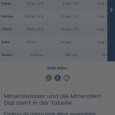
Kalium
11 mg
|
1 %
5 mg
|
0 %
0 mg
|
0 %
Natrium
118 mg
|
8 %
17 mg
|
1 %
0 mg
|
0 %
Chlorid
40 mg
|
5 %
15 mg
|
2 %
0 mg
|
0 %
Sulfat
38 mg
|
-
24 mg
|
-
0 mg
|
-
Summe
2.479 mg
807 mg
26 mg
Seite teilen:
Mineralwasser und die Mineralien:
Das steht in der Tabelle
Entdecke die Unterschiede deiner ausgewählten