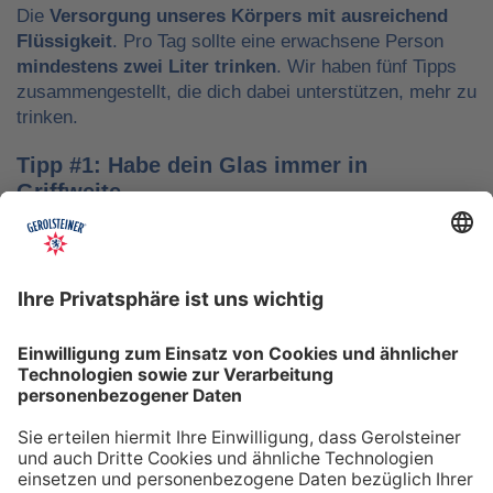
Die
Versorgung unseres Körpers mit ausreichend
Flüssigkeit
. Pro Tag sollte eine erwachsene Person
mindestens zwei Liter trinken
. Wir haben fünf Tipps
zusammengestellt, die dich dabei unterstützen, mehr zu
trinken.
Tipp #1: Habe dein Glas immer in
Griffweite
Ob bei der Arbeit oder während der Freizeit: Wasser
sollte stets dein Begleiter sein, damit du das Trinken
nicht vergisst. Denke daran, auch unterwegs immer
etwas Wasser dabei zu haben. Kleine PET-Flaschen mit
Mineralwasser lassen sich zum Beispiel gut überall mit
hinnehmen.
Tipp #2: Trinke direkt nach dem Aufstehen
Über Nacht verliert dein Körper Flüssigkeit. Um gut in
den Tag zu starten, solltest du deshalb direkt nach dem