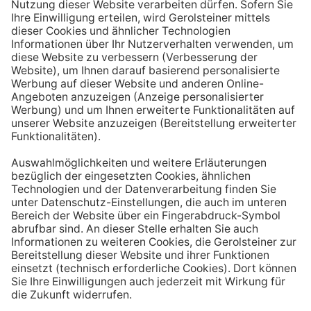
Aufstehen ein großes Glas Wasser trinken. Stelle dir
zum Beispiel eine Flasche Mineralwasser direkt ans
Bett, damit du dieses kleine Morgenritual sofort
durchführen kannst.
Tipp #3: Vor und während jeder Mahlzeit
ein Glas Wasser trinken
Dadurch verknüpfst du das Trinken mit einem Ereignis.
Wenn du ein Glas Wasser rund eine halbe Stunde vor
einer Mahlzeit trinken, unterstützt du außerdem die
Produktion von Verdauungssäften. Zusätzlich fördert
das Trinken während des Essens das Sättigungsgefühl.
Tipp #4: Peppe dein Wasser auf
Wenn dir der Geschmack von purem Mineralwasser
nicht reichen sollte, dann kannst du deine Getränke mit
einfachen Mitteln verfeinern. Mische dir einfach
gelegentlich eine Saftschorle oder sorge mit einer