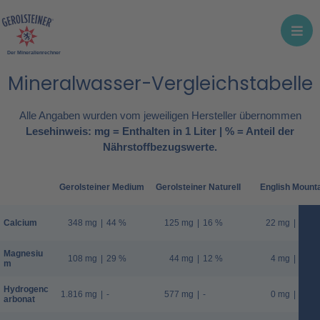
Der Mineralienrechner
Mineralwasser-Vergleichstabelle
Alle Angaben wurden vom jeweiligen Hersteller übernommen
Lesehinweis: mg = Enthalten in 1 Liter | % = Anteil der
Nährstoffbezugswerte.
Gerolsteiner Medium
Gerolsteiner Naturell
English Mount
Calcium
348 mg
|
44 %
125 mg
|
16 %
22 mg
|
3 %
Magnesiu
108 mg
|
29 %
44 mg
|
12 %
4 mg
|
1 %
m
Hydrogenc
1.816 mg
|
-
577 mg
|
-
0 mg
|
-
arbonat