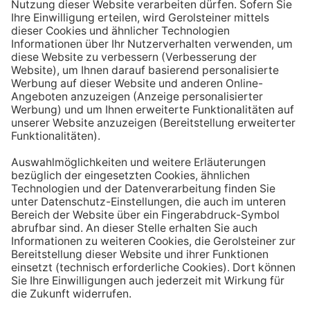
Aufstehen ein großes Glas Wasser trinken. Stelle dir
zum Beispiel eine Flasche Mineralwasser direkt ans
Bett, damit du dieses kleine Morgenritual sofort
durchführen kannst.
Tipp #3: Vor und während jeder Mahlzeit
ein Glas Wasser trinken
Dadurch verknüpfst du das Trinken mit einem Ereignis.
Wenn du ein Glas Wasser rund eine halbe Stunde vor
einer Mahlzeit trinken, unterstützt du außerdem die
Produktion von Verdauungssäften. Zusätzlich fördert
das Trinken während des Essens das Sättigungsgefühl.
Tipp #4: Peppe dein Wasser auf
Wenn dir der Geschmack von purem Mineralwasser
nicht reichen sollte, dann kannst du deine Getränke mit
einfachen Mitteln verfeinern. Mische dir einfach
gelegentlich eine Saftschorle oder sorge mit einer