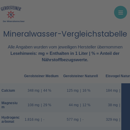
Der Mineralienrechner
Mineralwasser-Vergleichstabelle
Alle Angaben wurden vom jeweiligen Hersteller übernommen
Lesehinweis: mg = Enthalten in 1 Liter | % = Anteil der
Nährstoffbezugswerte.
Gerolsteiner Medium
Gerolsteiner Naturell
Eisvogel Natur
Calcium
348 mg
|
44 %
125 mg
|
16 %
184 mg
|
23 %
Magnesiu
108 mg
|
29 %
44 mg
|
12 %
38 mg
|
10 %
m
Hydrogenc
1.816 mg
|
-
577 mg
|
-
329 mg
|
-
arbonat