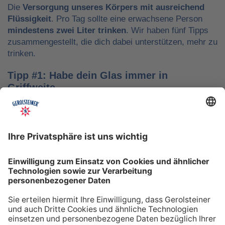
Die
Versorgung unseres Körpers mit ausreichend
Flüssigkeit
. Pro Tag sollte eine erwachsene Person
mindestens zwei Liter trinken
. Wir haben fünf Tipps
zusammengestellt, die dich dabei unterstützen, mehr zu
trinken.
Tipp #1: Habe dein Glas immer in
Griffweite
Ob bei der Arbeit oder während der Freizeit: Wasser
sollte stets dein Begleiter sein, damit du das Trinken
nicht vergisst. Denke daran, auch unterwegs immer
etwas Wasser dabei zu haben. Kleine PET-Flaschen mit
Mineralwasser lassen sich zum Beispiel gut überall mit
hinnehmen.
Tipp #2: Trinke direkt nach dem Aufstehen
Über Nacht verliert dein Körper Flüssigkeit. Um gut in
den Tag zu starten, solltest du deshalb direkt nach dem