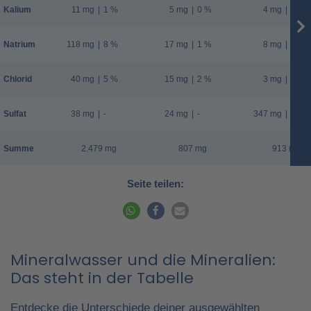
Kalium
11 mg
|
1 %
5 mg
|
0 %
4 mg
|
0 %
Natrium
118 mg
|
8 %
17 mg
|
1 %
8 mg
|
1 %
Chlorid
40 mg
|
5 %
15 mg
|
2 %
3 mg
|
0 %
Sulfat
38 mg
|
-
24 mg
|
-
347 mg
|
-
Summe
2.479 mg
807 mg
913 mg
Seite teilen:
Mineralwasser und die Mineralien:
Das steht in der Tabelle
Entdecke die Unterschiede deiner ausgewählten