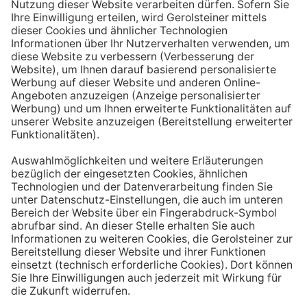
Aufstehen ein großes Glas Wasser trinken. Stelle dir
zum Beispiel eine Flasche Mineralwasser direkt ans
Bett, damit du dieses kleine Morgenritual sofort
durchführen kannst.
Tipp #3: Vor und während jeder Mahlzeit
ein Glas Wasser trinken
Dadurch verknüpfst du das Trinken mit einem Ereignis.
Wenn du ein Glas Wasser rund eine halbe Stunde vor
einer Mahlzeit trinken, unterstützt du außerdem die
Produktion von Verdauungssäften. Zusätzlich fördert
das Trinken während des Essens das Sättigungsgefühl.
Tipp #4: Peppe dein Wasser auf
Wenn dir der Geschmack von purem Mineralwasser
nicht reichen sollte, dann kannst du deine Getränke mit
einfachen Mitteln verfeinern. Mische dir einfach
gelegentlich eine Saftschorle oder sorge mit einer