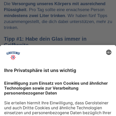
Die
Versorgung unseres Körpers mit ausreichend
Flüssigkeit
. Pro Tag sollte eine erwachsene Person
mindestens zwei Liter trinken
. Wir haben fünf Tipps
zusammengestellt, die dich dabei unterstützen, mehr zu
trinken.
Tipp #1: Habe dein Glas immer in
Griffweite
Ob bei der Arbeit oder während der Freizeit: Wasser
sollte stets dein Begleiter sein, damit du das Trinken
nicht vergisst. Denke daran, auch unterwegs immer
etwas Wasser dabei zu haben. Kleine PET-Flaschen mit
Mineralwasser lassen sich zum Beispiel gut überall mit
hinnehmen.
Tipp #2: Trinke direkt nach dem Aufstehen
Über Nacht verliert dein Körper Flüssigkeit. Um gut in
den Tag zu starten, solltest du deshalb direkt nach dem