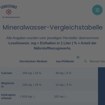
Der Mineralienrechner
Mineralwasser-Vergleichstabelle
Alle Angaben wurden vom jeweiligen Hersteller übernommen
Lesehinweis: mg = Enthalten in 1 Liter | % = Anteil der
Nährstoffbezugswerte.
Gerolsteiner Medium
eau Pétillante
Calcium
348 mg
|
44 %
48 mg
|
6 %
Magnesiu
108 mg
|
29 %
12 mg
|
3 %
m
Hydrogenc
1.816 mg
|
-
183 mg
|
-
arbonat