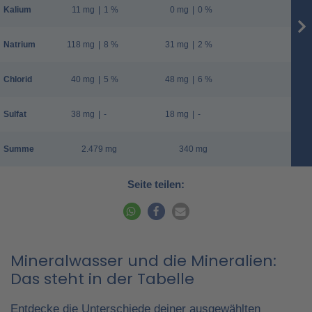
Kalium
11 mg
|
1 %
0 mg
|
0 %
Natrium
118 mg
|
8 %
31 mg
|
2 %
Chlorid
40 mg
|
5 %
48 mg
|
6 %
Sulfat
38 mg
|
-
18 mg
|
-
Summe
2.479 mg
340 mg
Seite teilen:
Mineralwasser und die Mineralien:
Das steht in der Tabelle
Entdecke die Unterschiede deiner ausgewählten