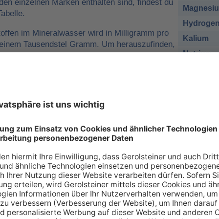
 den einzelnen Marken enthalten sind, findest du
Magnesi
abelle.
Hydrogen
offen im Mineralwasser wird in Milligramm pro
Kalium
o einem Tausendstel Gramm. Um herauszufinden,
Natrium
r man für eine ausreichende
sich nehmen muss, kann man die
Chlorid
e tägliche Zufuhr von Mineralstoffen
Sulfat
 zum Beispiel
1 Liter Gerolsteiner Sprudel
des empfohlenen Nährstoffbezugwerts (NRV)
esium
decken.
sich bei den Angaben in der Tabelle zu den
renzwerte
handelt. Wir orientieren uns dabei an
ischen Union (EU-Verordnung Nr. 1169/2011
 an Mineralien – so individuell wie Sie s
individuellen Bedarf an Mineralstoffen, der über verschiede
 gedeckt werden kann. Die Inhaltsstoffe, die in unserer Ta