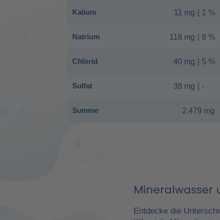
Kalium
11 mg
|
1 %
Natrium
118 mg
|
8 %
Chlorid
40 mg
|
5 %
Sulfat
38 mg
|
-
Summe
2.479 mg
Mineralwasser u
Entdecke die Unterschi