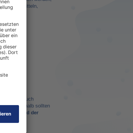
darf zu ermitteln,
anspruchten
 aber eben auch
chtig. Deshalb sollten
t es
während der