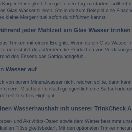
n Körper Flüssigkeit. Um gut in den Tag zu starten, solltest 
es Glas Wasser trinken. Stelle dir zum Beispiel eine Flasch
es kleine Morgenritual sofort durchführen kannst.
während jeder Mahlzeit ein Glas Wasser trinken
das Trinken mit einem Ereignis. Wenn du ein Glas Wasser r
ken, unterstützt du außerdem die Produktion von Verdauungss
hrend des Essens das Sättigungsgefühl.
in Wasser auf
 von purem Mineralwasser nicht reichen sollte, dann kann
erfeinern. Mische dir einfach gelegentlich eine Saftschorle o
dezent frisches Highlight.
einen Wasserhaushalt mit unserer TrinkCheck 
örper- und Aktivitäts-Daten sowie dem Wetter bestimmt un
iduellen Flüssigkeitsbedarf. Mit den optionalen Trinkerinneru