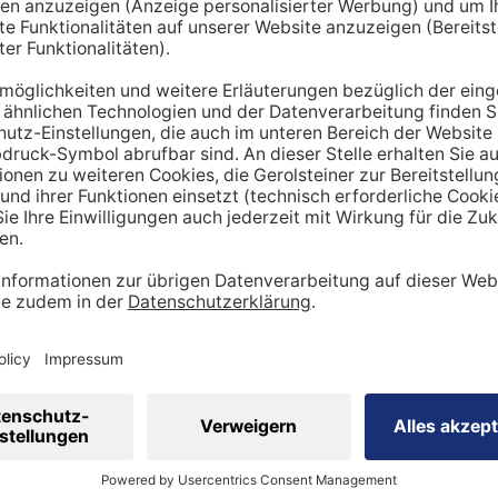
hnt lediglich einen Richtwert. Um den tatsächlichen Tagesbe
en miteinbezogen werden:
ung
dheitszustand
cht
inen Mehrbedarf an Mineralstoffen
 viel
Sport
betreibst, hast du tendenziell
einen stärker be
ergibt sich ein höherer Bedarf an Nährstoffen wie Vitaminen
 Natrium, Calcium oder Magnesium sind in diesem Kontext wi
sportler auf eine ausreichende Zufuhr achtgeben. Ebenso is
ig, den veränderten Bedarf zu berücksichtigen.
 eine ausgewogene Ernährung