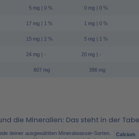
5 mg
|
0 %
0 mg
|
0 %
17 mg
|
1 %
1 mg
|
0 %
15 mg
|
2 %
5 mg
|
1 %
24 mg
|
-
20 mg
|
-
807 mg
396 mg
nd die Mineralien: Das steht in der Tabe
ede deiner ausgewählten Mineralwasser-Sorten.
Calcium