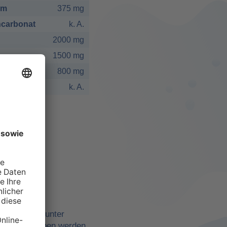
um
375 mg
carbonat
k. A.
2000 mg
1500 mg
800 mg
k. A.
elbst
ne Quellen, unter
belle angegeben werden,