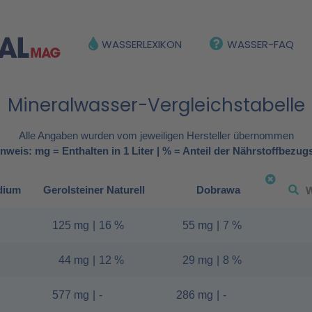
WASSERLEXIKON
WASSER-FAQ
Mineralwasser-Vergleichstabelle
Alle Angaben wurden vom jeweiligen Hersteller übernommen
nweis: mg = Enthalten in 1 Liter | % = Anteil der Nährstoffbezug
dium
Gerolsteiner Naturell
Dobrawa
125 mg
|
16 %
55 mg
|
7 %
44 mg
|
12 %
29 mg
|
8 %
577 mg
|
-
286 mg
|
-