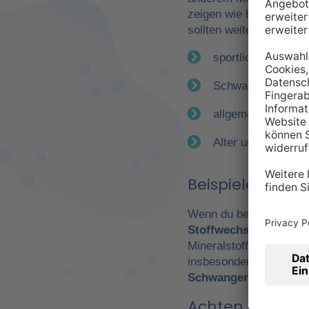
zeigen wie bereits erwä
sollten weitere Faktor
sportliche Betätig
Schwangerschaft
allgemeiner Gesun
Alter und Geschle
Beispiele für e
Wenn du beispielsweise
Stoffwechsel
. Daraus 
Mineralstoffen. Gerade
insbesondere Leistungs
Schwangerschaft
wicht
Achten Sie auf