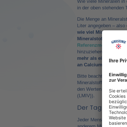
Wie viele Mineralien in
in der oben stehenden T
Die Menge an Mineralst
Liter angegeben – als
wie viel Mineralwasse
Mineralstoffzufuhr
zu 
Referenzmengen für di
hinzuziehen. So würde
mehr als ein Drittel 
an Calcium und Magn
Bitte beachte, dass es 
Mineralstoffen um
Refe
den Werten der Europä
(LMIV)).
Der Tagesbedarf
Jeder Mensch hat einen 
anderem Mineralwasser,