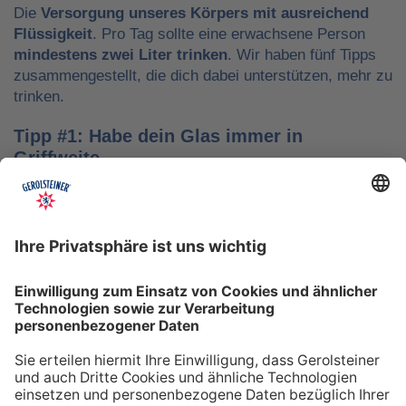
Die
Versorgung unseres Körpers mit ausreichend
Flüssigkeit
. Pro Tag sollte eine erwachsene Person
mindestens zwei Liter trinken
. Wir haben fünf Tipps
zusammengestellt, die dich dabei unterstützen, mehr zu
trinken.
Tipp #1: Habe dein Glas immer in
Griffweite
Ob bei der Arbeit oder während der Freizeit: Wasser
sollte stets dein Begleiter sein, damit du das Trinken
nicht vergisst. Denke daran, auch unterwegs immer
etwas Wasser dabei zu haben. Kleine PET-Flaschen mit
Mineralwasser lassen sich zum Beispiel gut überall mit
hinnehmen.
Tipp #2: Trinke direkt nach dem Aufstehen
Über Nacht verliert dein Körper Flüssigkeit. Um gut in
den Tag zu starten, solltest du deshalb direkt nach dem