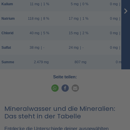
Kalium
11 mg
|
1 %
5 mg
|
0 %
0 mg
|
0 %
Natrium
118 mg
|
8 %
17 mg
|
1 %
0 mg
|
0 %
Chlorid
40 mg
|
5 %
15 mg
|
2 %
0 mg
|
0 %
Sulfat
38 mg
|
-
24 mg
|
-
0 mg
|
-
Summe
2.479 mg
807 mg
0 mg
Seite teilen:
Mineralwasser und die Mineralien:
Das steht in der Tabelle
Entdecke die Unterschiede deiner ausgewählten