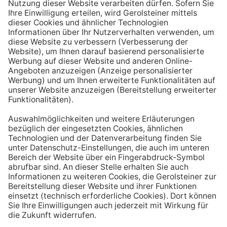
Aufstehen ein großes Glas Wasser trinken. Stelle dir
zum Beispiel eine Flasche Mineralwasser direkt ans
Bett, damit du dieses kleine Morgenritual sofort
durchführen kannst.
Tipp #3: Vor und während jeder Mahlzeit
ein Glas Wasser trinken
Dadurch verknüpfst du das Trinken mit einem Ereignis.
Wenn du ein Glas Wasser rund eine halbe Stunde vor
einer Mahlzeit trinken, unterstützt du außerdem die
Produktion von Verdauungssäften. Zusätzlich fördert
das Trinken während des Essens das Sättigungsgefühl.
Tipp #4: Peppe dein Wasser auf
Wenn dir der Geschmack von purem Mineralwasser
nicht reichen sollte, dann kannst du deine Getränke mit
einfachen Mitteln verfeinern. Mische dir einfach
gelegentlich eine Saftschorle oder sorge mit einer