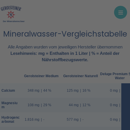
Der Mineralienrechner
Mineralwasser-Vergleichstabelle
Alle Angaben wurden vom jeweiligen Hersteller übernommen
Lesehinweis: mg = Enthalten in 1 Liter | % = Anteil der
Nährstoffbezugswerte.
Deluge Premium S
Gerolsteiner Medium
Gerolsteiner Naturell
Water
Calcium
348 mg
|
44 %
125 mg
|
16 %
0 mg
|
0 %
Magnesiu
108 mg
|
29 %
44 mg
|
12 %
0 mg
|
0 %
m
Hydrogenc
1.816 mg
|
-
577 mg
|
-
0 mg
|
-
arbonat