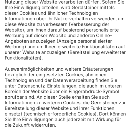
Aufstehen ein großes Glas Wasser trinken. Stelle dir
zum Beispiel eine Flasche Mineralwasser direkt ans
Bett, damit du dieses kleine Morgenritual sofort
durchführen kannst.
Tipp #3: Vor und während jeder Mahlzeit
ein Glas Wasser trinken
Dadurch verknüpfst du das Trinken mit einem Ereignis.
Wenn du ein Glas Wasser rund eine halbe Stunde vor
einer Mahlzeit trinken, unterstützt du außerdem die
Produktion von Verdauungssäften. Zusätzlich fördert
das Trinken während des Essens das Sättigungsgefühl.
Tipp #4: Peppe dein Wasser auf
Wenn dir der Geschmack von purem Mineralwasser
nicht reichen sollte, dann kannst du deine Getränke mit
einfachen Mitteln verfeinern. Mische dir einfach
gelegentlich eine Saftschorle oder sorge mit einer