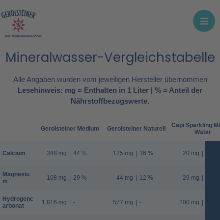
Der Mineralienrechner
Mineralwasser-Vergleichstabelle
Alle Angaben wurden vom jeweiligen Hersteller übernommen
Lesehinweis: mg = Enthalten in 1 Liter | % = Anteil der
Nährstoffbezugswerte.
Capi Sparkling Mi
Gerolsteiner Medium
Gerolsteiner Naturell
Water
Calcium
348 mg
|
44 %
125 mg
|
16 %
20 mg
|
3 %
Magnesiu
108 mg
|
29 %
44 mg
|
12 %
29 mg
|
8 %
m
Hydrogenc
1.816 mg
|
-
577 mg
|
-
200 mg
|
-
arbonat