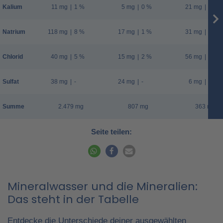
Kalium
11 mg
|
1 %
5 mg
|
0 %
21 mg
|
1 %
Natrium
118 mg
|
8 %
17 mg
|
1 %
31 mg
|
2 %
Chlorid
40 mg
|
5 %
15 mg
|
2 %
56 mg
|
7 %
Sulfat
38 mg
|
-
24 mg
|
-
6 mg
|
-
Summe
2.479 mg
807 mg
363 mg
Seite teilen:
Mineralwasser und die Mineralien:
Das steht in der Tabelle
Entdecke die Unterschiede deiner ausgewählten