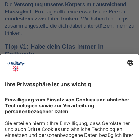
Die
Versorgung unseres Körpers mit ausreichend
Flüssigkeit
. Pro Tag sollte eine erwachsene Person
mindestens zwei Liter trinken
. Wir haben fünf Tipps
zusammengestellt, die dich dabei unterstützen, mehr zu
trinken.
Tipp #1: Habe dein Glas immer in
Griffweite
Ob bei der Arbeit oder während der Freizeit: Wasser
sollte stets dein Begleiter sein, damit du das Trinken
nicht vergisst. Denke daran, auch unterwegs immer
etwas Wasser dabei zu haben. Kleine PET-Flaschen mit
Mineralwasser lassen sich zum Beispiel gut überall mit
hinnehmen.
Tipp #2: Trinke direkt nach dem Aufstehen
Über Nacht verliert dein Körper Flüssigkeit. Um gut in
den Tag zu starten, solltest du deshalb direkt nach dem