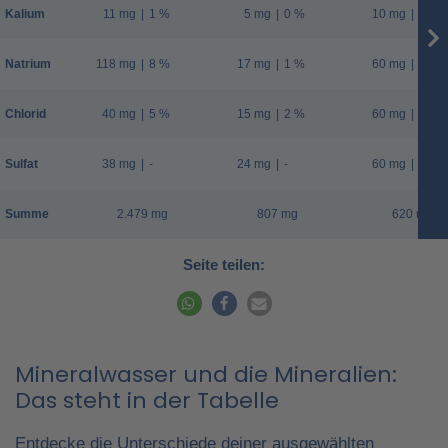
Kalium
11 mg
|
1 %
5 mg
|
0 %
10 mg
|
1 %
Natrium
118 mg
|
8 %
17 mg
|
1 %
60 mg
|
4 %
Chlorid
40 mg
|
5 %
15 mg
|
2 %
60 mg
|
8 %
Sulfat
38 mg
|
-
24 mg
|
-
60 mg
|
-
Summe
2.479 mg
807 mg
620 mg
Seite teilen:
Mineralwasser und die Mineralien:
Das steht in der Tabelle
Entdecke die Unterschiede deiner ausgewählten