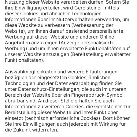
Aufstehen ein großes Glas Wasser trinken. Stelle dir
zum Beispiel eine Flasche Mineralwasser direkt ans
Bett, damit du dieses kleine Morgenritual sofort
durchführen kannst.
Tipp #3: Vor und während jeder Mahlzeit
ein Glas Wasser trinken
Dadurch verknüpfst du das Trinken mit einem Ereignis.
Wenn du ein Glas Wasser rund eine halbe Stunde vor
einer Mahlzeit trinken, unterstützt du außerdem die
Produktion von Verdauungssäften. Zusätzlich fördert
das Trinken während des Essens das Sättigungsgefühl.
Tipp #4: Peppe dein Wasser auf
Wenn dir der Geschmack von purem Mineralwasser
nicht reichen sollte, dann kannst du deine Getränke mit
einfachen Mitteln verfeinern. Mische dir einfach
gelegentlich eine Saftschorle oder sorge mit einer