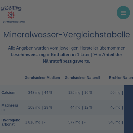
Der Mineralienrechner
Mineralwasser-Vergleichstabelle
Alle Angaben wurden vom jeweiligen Hersteller übernommen
Lesehinweis: mg = Enthalten in 1 Liter | % = Anteil der
Nährstoffbezugswerte.
Gerolsteiner Medium
Gerolsteiner Naturell
Brohler Nature
Calcium
348 mg
|
44 %
125 mg
|
16 %
50 mg
|
6 %
Magnesiu
108 mg
|
29 %
44 mg
|
12 %
40 mg
|
11 %
m
Hydrogenc
1.816 mg
|
-
577 mg
|
-
340 mg
|
-
arbonat