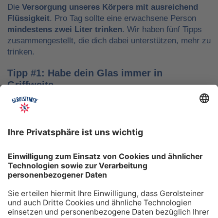
Die
Versorgung unseres Körpers mit ausreichend
Flüssigkeit
. Pro Tag sollte eine erwachsene Person
mindestens zwei Liter trinken
. Wir haben fünf Tipps
zusammengestellt, die dich dabei unterstützen, mehr zu
trinken.
Tipp #1: Habe dein Glas immer in
Griffweite
Ob bei der Arbeit oder während der Freizeit: Wasser
sollte stets dein Begleiter sein, damit du das Trinken
nicht vergisst. Denke daran, auch unterwegs immer
etwas Wasser dabei zu haben. Kleine PET-Flaschen mit
Mineralwasser lassen sich zum Beispiel gut überall mit
hinnehmen.
Tipp #2: Trinke direkt nach dem Aufstehen
Über Nacht verliert dein Körper Flüssigkeit. Um gut in
den Tag zu starten, solltest du deshalb direkt nach dem