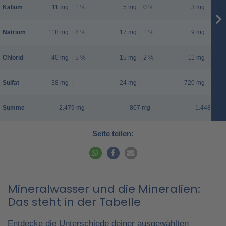
Kalium
11 mg
|
1 %
5 mg
|
0 %
3 mg
|
0 %
Natrium
118 mg
|
8 %
17 mg
|
1 %
9 mg
|
1 %
Chlorid
40 mg
|
5 %
15 mg
|
2 %
11 mg
|
1 %
Sulfat
38 mg
|
-
24 mg
|
-
720 mg
|
-
Summe
2.479 mg
807 mg
1.448 mg
Seite teilen:
Mineralwasser und die Mineralien:
Das steht in der Tabelle
Entdecke die Unterschiede deiner ausgewählten