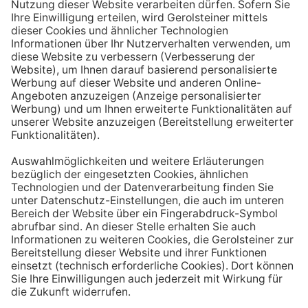
Aufstehen ein großes Glas Wasser trinken. Stelle dir
zum Beispiel eine Flasche Mineralwasser direkt ans
Bett, damit du dieses kleine Morgenritual sofort
durchführen kannst.
Tipp #3: Vor und während jeder Mahlzeit
ein Glas Wasser trinken
Dadurch verknüpfst du das Trinken mit einem Ereignis.
Wenn du ein Glas Wasser rund eine halbe Stunde vor
einer Mahlzeit trinken, unterstützt du außerdem die
Produktion von Verdauungssäften. Zusätzlich fördert
das Trinken während des Essens das Sättigungsgefühl.
Tipp #4: Peppe dein Wasser auf
Wenn dir der Geschmack von purem Mineralwasser
nicht reichen sollte, dann kannst du deine Getränke mit
einfachen Mitteln verfeinern. Mische dir einfach
gelegentlich eine Saftschorle oder sorge mit einer