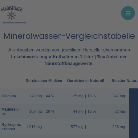
Der Mineralienrechner
Mineralwasser-Vergleichstabelle
Alle Angaben wurden vom jeweiligen Hersteller übernommen
Lesehinweis: mg = Enthalten in 1 Liter | % = Anteil der
Nährstoffbezugswerte.
Gerolsteiner Medium
Gerolsteiner Naturell
Bonatur Nature
Calcium
348 mg
|
44 %
125 mg
|
16 %
347 mg
|
43 %
Magnesiu
108 mg
|
29 %
44 mg
|
12 %
32 mg
|
9 %
m
Hydrogenc
1.816 mg
|
-
577 mg
|
-
326 mg
|
-
arbonat