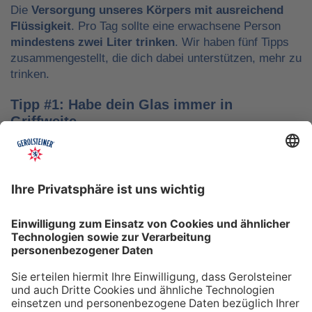
Die
Versorgung unseres Körpers mit ausreichend
Flüssigkeit
. Pro Tag sollte eine erwachsene Person
mindestens zwei Liter trinken
. Wir haben fünf Tipps
zusammengestellt, die dich dabei unterstützen, mehr zu
trinken.
Tipp #1: Habe dein Glas immer in
Griffweite
Ob bei der Arbeit oder während der Freizeit: Wasser
sollte stets dein Begleiter sein, damit du das Trinken
nicht vergisst. Denke daran, auch unterwegs immer
etwas Wasser dabei zu haben. Kleine PET-Flaschen mit
Mineralwasser lassen sich zum Beispiel gut überall mit
hinnehmen.
Tipp #2: Trinke direkt nach dem Aufstehen
Über Nacht verliert dein Körper Flüssigkeit. Um gut in
den Tag zu starten, solltest du deshalb direkt nach dem