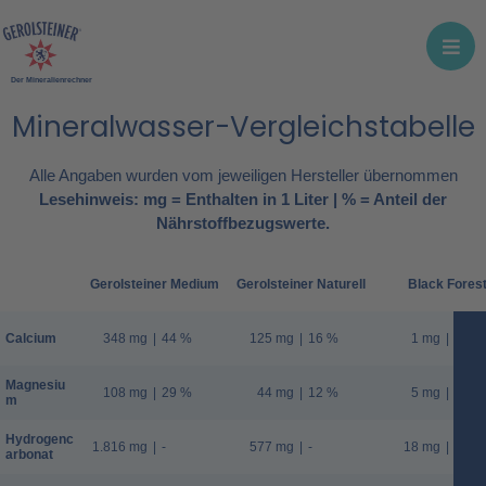
Der Mineralienrechner
Mineralwasser-Vergleichstabelle
Alle Angaben wurden vom jeweiligen Hersteller übernommen
Lesehinweis: mg = Enthalten in 1 Liter | % = Anteil der
Nährstoffbezugswerte.
Gerolsteiner Medium
Gerolsteiner Naturell
Black Fores
Calcium
348 mg
|
44 %
125 mg
|
16 %
1 mg
|
0 %
Magnesiu
108 mg
|
29 %
44 mg
|
12 %
5 mg
|
1 %
m
Hydrogenc
1.816 mg
|
-
577 mg
|
-
18 mg
|
-
arbonat