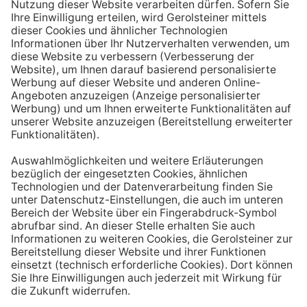
Aufstehen ein großes Glas Wasser trinken. Stelle dir
zum Beispiel eine Flasche Mineralwasser direkt ans
Bett, damit du dieses kleine Morgenritual sofort
durchführen kannst.
Tipp #3: Vor und während jeder Mahlzeit
ein Glas Wasser trinken
Dadurch verknüpfst du das Trinken mit einem Ereignis.
Wenn du ein Glas Wasser rund eine halbe Stunde vor
einer Mahlzeit trinken, unterstützt du außerdem die
Produktion von Verdauungssäften. Zusätzlich fördert
das Trinken während des Essens das Sättigungsgefühl.
Tipp #4: Peppe dein Wasser auf
Wenn dir der Geschmack von purem Mineralwasser
nicht reichen sollte, dann kannst du deine Getränke mit
einfachen Mitteln verfeinern. Mische dir einfach
gelegentlich eine Saftschorle oder sorge mit einer