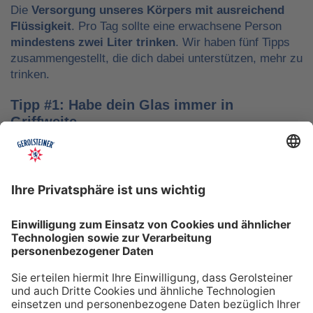
Die
Versorgung unseres Körpers mit ausreichend
Flüssigkeit
. Pro Tag sollte eine erwachsene Person
mindestens zwei Liter trinken
. Wir haben fünf Tipps
zusammengestellt, die dich dabei unterstützen, mehr zu
trinken.
Tipp #1: Habe dein Glas immer in
Griffweite
Ob bei der Arbeit oder während der Freizeit: Wasser
sollte stets dein Begleiter sein, damit du das Trinken
nicht vergisst. Denke daran, auch unterwegs immer
etwas Wasser dabei zu haben. Kleine PET-Flaschen mit
Mineralwasser lassen sich zum Beispiel gut überall mit
hinnehmen.
Tipp #2: Trinke direkt nach dem Aufstehen
Über Nacht verliert dein Körper Flüssigkeit. Um gut in
den Tag zu starten, solltest du deshalb direkt nach dem