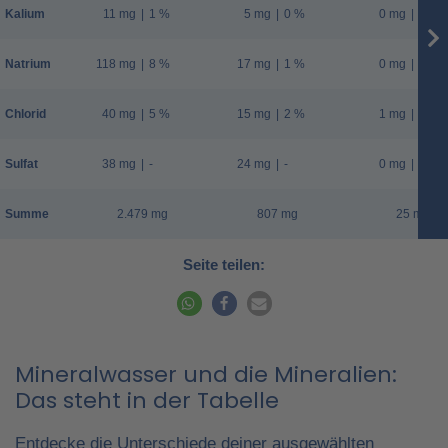
Kalium
11 mg
|
1 %
5 mg
|
0 %
0 mg
|
0 %
Natrium
118 mg
|
8 %
17 mg
|
1 %
0 mg
|
0 %
Chlorid
40 mg
|
5 %
15 mg
|
2 %
1 mg
|
0 %
Sulfat
38 mg
|
-
24 mg
|
-
0 mg
|
-
Summe
2.479 mg
807 mg
25 mg
Seite teilen:
Mineralwasser und die Mineralien:
Das steht in der Tabelle
Entdecke die Unterschiede deiner ausgewählten