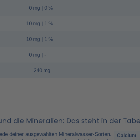
0 mg
|
0 %
10 mg
|
1 %
10 mg
|
1 %
0 mg
|
-
240 mg
nd die Mineralien: Das steht in der Tabe
ede deiner ausgewählten Mineralwasser-Sorten.
Calcium