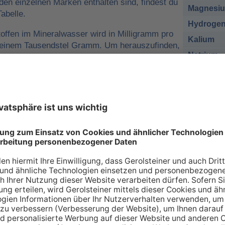
 den einzelnen Marken enthalten sind, findest du
Magnesi
abelle.
Hydrogen
offen im Mineralwasser wird in Milligramm pro
Kalium
o einem Tausendstel Gramm. Um herauszufinden,
Natrium
r man für eine ausreichende
sich nehmen muss, kann man die
Chlorid
e tägliche Zufuhr von Mineralstoffen
Sulfat
 zum Beispiel
1 Liter Gerolsteiner Sprudel
des empfohlenen Nährstoffbezugwerts (NRV)
esium
decken.
sich bei den Angaben in der Tabelle zu den
renzwerte
handelt. Wir orientieren uns dabei an
ischen Union (EU-Verordnung Nr. 1169/2011
 an Mineralien – so individuell wie Sie s
individuellen Bedarf an Mineralstoffen, der über verschiede
 gedeckt werden kann. Die Inhaltsstoffe, die in unserer Ta