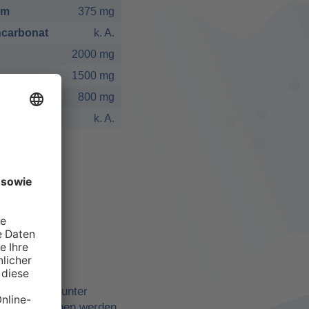
um
375 mg
carbonat
k. A.
2000 mg
1500 mg
800 mg
k. A.
elbst
ne Quellen, unter
belle angegeben werden,