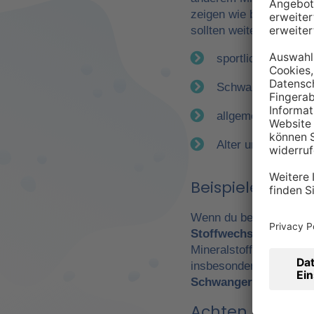
zeigen wie bereits erwä
sollten weitere Faktor
sportliche Betätig
Schwangerschaft
allgemeiner Gesun
Alter und Geschle
Beispiele für e
Wenn du beispielsweise
Stoffwechsel
. Daraus 
Mineralstoffen. Gerade
insbesondere Leistungs
Schwangerschaft
wicht
Achten Sie auf