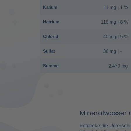
Kalium
11 mg
|
1 %
Natrium
118 mg
|
8 %
Chlorid
40 mg
|
5 %
Sulfat
38 mg
|
-
Summe
2.479 mg
Mineralwasser u
Entdecke die Unterschi