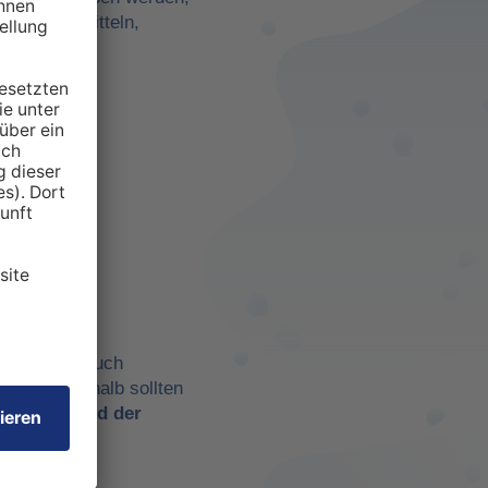
darf zu ermitteln,
anspruchten
 aber eben auch
chtig. Deshalb sollten
t es
während der