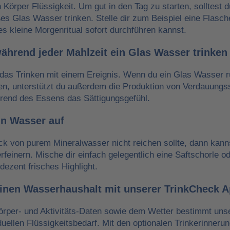
n Körper Flüssigkeit. Um gut in den Tag zu starten, solltest 
es Glas Wasser trinken. Stelle dir zum Beispiel eine Flasch
es kleine Morgenritual sofort durchführen kannst.
während jeder Mahlzeit ein Glas Wasser trinken
das Trinken mit einem Ereignis. Wenn du ein Glas Wasser r
ken, unterstützt du außerdem die Produktion von Verdauungss
hrend des Essens das Sättigungsgefühl.
in Wasser auf
 von purem Mineralwasser nicht reichen sollte, dann kann
erfeinern. Mische dir einfach gelegentlich eine Saftschorle o
dezent frisches Highlight.
einen Wasserhaushalt mit unserer TrinkCheck 
örper- und Aktivitäts-Daten sowie dem Wetter bestimmt un
iduellen Flüssigkeitsbedarf. Mit den optionalen Trinkerinneru