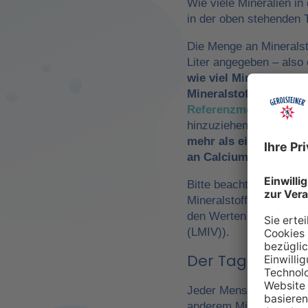
Wie viele Mineralien in
in der oben stehenden T
Die Menge an Mineralst
Liter angegeben – als
wie viel Mineralwasse
Mineralstoffzufuhr
zu 
Referenzmengen für di
hinzuziehen. So würde
mehr als ein Drittel 
an Calcium und Magn
Bitte beachte, dass es 
Mineralstoffen um
Refe
den Werten der Europä
(LMIV)).
Der Tagesbedarf
Jeder Mensch hat einen 
anderem Mineralwasser,