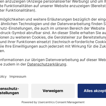
hnt lediglich einen Richtwert. Um den tatsächlichen Tagesbe
en miteinbezogen werden:
ung
dheitszustand
cht
inen Mehrbedarf an Mineralstoffen
 viel
Sport
betreibst, hast du tendenziell
einen stärker be
ergibt sich ein höherer Bedarf an Nährstoffen wie Vitaminen
 Natrium, Calcium oder Magnesium sind in diesem Kontext wi
sportler auf eine ausreichende Zufuhr achtgeben. Ebenso is
ig, den veränderten Bedarf zu berücksichtigen.
 eine ausgewogene Ernährung