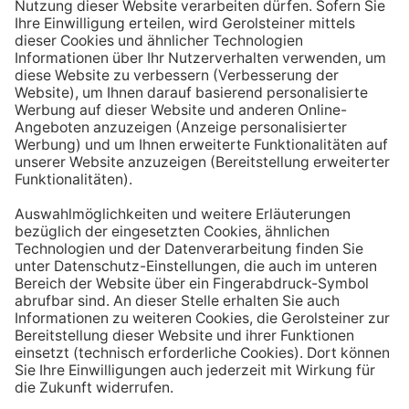
Aufstehen ein großes Glas Wasser trinken. Stelle dir
zum Beispiel eine Flasche Mineralwasser direkt ans
Bett, damit du dieses kleine Morgenritual sofort
durchführen kannst.
Tipp #3: Vor und während jeder Mahlzeit
ein Glas Wasser trinken
Dadurch verknüpfst du das Trinken mit einem Ereignis.
Wenn du ein Glas Wasser rund eine halbe Stunde vor
einer Mahlzeit trinken, unterstützt du außerdem die
Produktion von Verdauungssäften. Zusätzlich fördert
das Trinken während des Essens das Sättigungsgefühl.
Tipp #4: Peppe dein Wasser auf
Wenn dir der Geschmack von purem Mineralwasser
nicht reichen sollte, dann kannst du deine Getränke mit
einfachen Mitteln verfeinern. Mische dir einfach
gelegentlich eine Saftschorle oder sorge mit einer