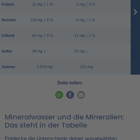
Kalium
11 mg
|
1 %
1 mg
|
0 %
Natrium
118 mg
|
8 %
8 mg
|
1 %
Chlorid
40 mg
|
5 %
11 mg
|
1 %
Sulfat
38 mg
|
-
43 mg
|
-
Summe
2.479 mg
221 mg
Seite teilen:
Mineralwasser und die Mineralien:
Das steht in der Tabelle
Entdecke die Unterschiede deiner ausgewählten