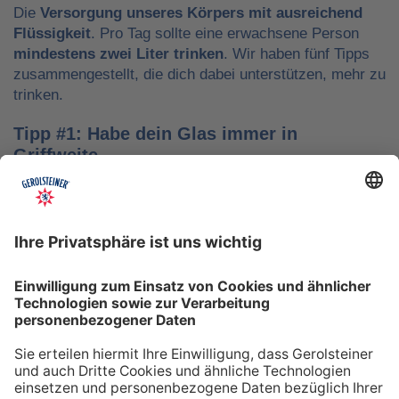
Die
Versorgung unseres Körpers mit ausreichend
Flüssigkeit
. Pro Tag sollte eine erwachsene Person
mindestens zwei Liter trinken
. Wir haben fünf Tipps
zusammengestellt, die dich dabei unterstützen, mehr zu
trinken.
Tipp #1: Habe dein Glas immer in
Griffweite
Ob bei der Arbeit oder während der Freizeit: Wasser
sollte stets dein Begleiter sein, damit du das Trinken
nicht vergisst. Denke daran, auch unterwegs immer
etwas Wasser dabei zu haben. Kleine PET-Flaschen mit
Mineralwasser lassen sich zum Beispiel gut überall mit
hinnehmen.
Tipp #2: Trinke direkt nach dem Aufstehen
Über Nacht verliert dein Körper Flüssigkeit. Um gut in
den Tag zu starten, solltest du deshalb direkt nach dem