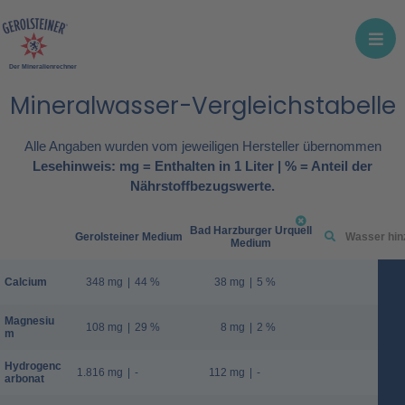
Der Mineralienrechner
Mineralwasser-Vergleichstabelle
Alle Angaben wurden vom jeweiligen Hersteller übernommen
Lesehinweis: mg = Enthalten in 1 Liter | % = Anteil der
Nährstoffbezugswerte.
Bad Harzburger Urquell
Gerolsteiner Medium
Medium
Calcium
348 mg
|
44 %
38 mg
|
5 %
Magnesiu
108 mg
|
29 %
8 mg
|
2 %
m
Hydrogenc
1.816 mg
|
-
112 mg
|
-
arbonat