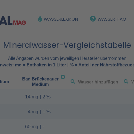
WASSERLEXIKON
WASSER-FAQ
Mineralwasser-Vergleichstabelle
Alle Angaben wurden vom jeweiligen Hersteller übernommen
nweis: mg = Enthalten in 1 Liter | % = Anteil der Nährstoffbezug
Bad Brückenauer
dium
Medium
14 mg
|
2 %
4 mg
|
1 %
60 mg
|
-