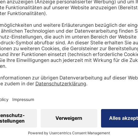
hnt lediglich einen Richtwert. Um den tatsächlichen Tagesbe
en miteinbezogen werden:
ung
dheitszustand
cht
inen Mehrbedarf an Mineralstoffen
 viel
Sport
betreibst, hast du tendenziell
einen stärker be
ergibt sich ein höherer Bedarf an Nährstoffen wie Vitaminen
 Natrium, Calcium oder Magnesium sind in diesem Kontext wi
sportler auf eine ausreichende Zufuhr achtgeben. Ebenso is
ig, den veränderten Bedarf zu berücksichtigen.
 eine ausgewogene Ernährung