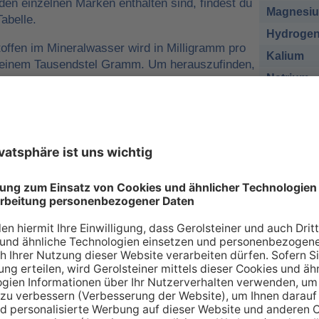
 den einzelnen Marken enthalten sind, findest du
Magnesi
abelle.
Hydrogen
offen im Mineralwasser wird in Milligramm pro
Kalium
o einem Tausendstel Gramm. Um herauszufinden,
Natrium
r man für eine ausreichende
sich nehmen muss, kann man die
Chlorid
e tägliche Zufuhr von Mineralstoffen
Sulfat
 zum Beispiel
1 Liter Gerolsteiner Sprudel
des empfohlenen Nährstoffbezugwerts (NRV)
esium
decken.
sich bei den Angaben in der Tabelle zu den
renzwerte
handelt. Wir orientieren uns dabei an
ischen Union (EU-Verordnung Nr. 1169/2011
 an Mineralien – so individuell wie Sie s
individuellen Bedarf an Mineralstoffen, der über verschiede
 gedeckt werden kann. Die Inhaltsstoffe, die in unserer Ta