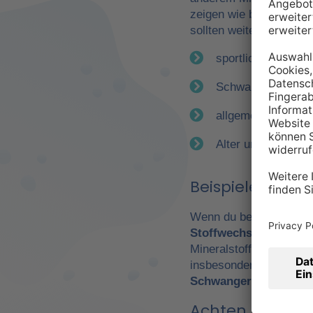
zeigen wie bereits erwä
sollten weitere Faktor
sportliche Betätig
Schwangerschaft
allgemeiner Gesun
Alter und Geschle
Beispiele für e
Wenn du beispielsweise
Stoffwechsel
. Daraus 
Mineralstoffen. Gerade
insbesondere Leistungs
Schwangerschaft
wicht
Achten Sie auf