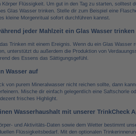
n Körper Flüssigkeit. Um gut in den Tag zu starten, solltest 
es Glas Wasser trinken. Stelle dir zum Beispiel eine Flasch
es kleine Morgenritual sofort durchführen kannst.
während jeder Mahlzeit ein Glas Wasser trinken
das Trinken mit einem Ereignis. Wenn du ein Glas Wasser r
ken, unterstützt du außerdem die Produktion von Verdauungss
hrend des Essens das Sättigungsgefühl.
in Wasser auf
 von purem Mineralwasser nicht reichen sollte, dann kann
erfeinern. Mische dir einfach gelegentlich eine Saftschorle o
dezent frisches Highlight.
einen Wasserhaushalt mit unserer TrinkCheck 
örper- und Aktivitäts-Daten sowie dem Wetter bestimmt un
iduellen Flüssigkeitsbedarf. Mit den optionalen Trinkerinneru