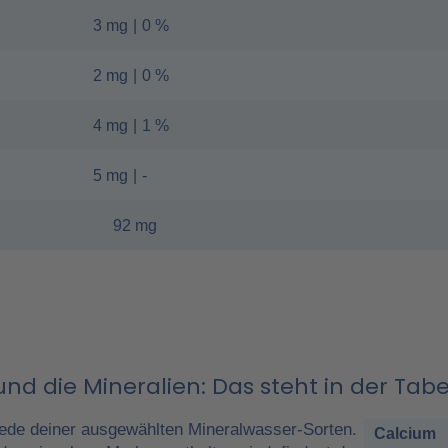
3 mg
|
0 %
2 mg
|
0 %
4 mg
|
1 %
5 mg
|
-
92 mg
nd die Mineralien: Das steht in der Tabe
ede deiner ausgewählten Mineralwasser-Sorten.
Calcium