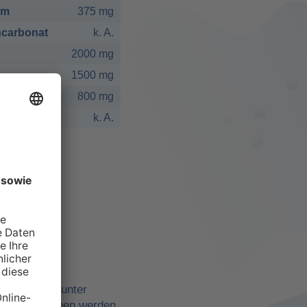
um
375 mg
carbonat
k. A.
2000 mg
1500 mg
800 mg
k. A.
elbst
ne Quellen, unter
belle angegeben werden,