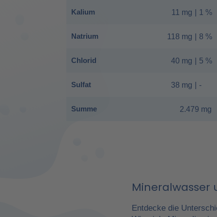
Kalium
11 mg
|
1 %
Natrium
118 mg
|
8 %
Chlorid
40 mg
|
5 %
Sulfat
38 mg
|
-
Summe
2.479 mg
Mineralwasser u
Entdecke die Unterschi