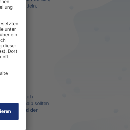
darf zu ermitteln,
anspruchten
 aber eben auch
chtig. Deshalb sollten
t es
während der