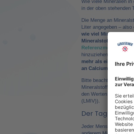
Wie viele Mineralien in
in der oben stehenden T
Die Menge an Mineralst
Liter angegeben – als
wie viel Mineralwasse
Mineralstoffzufuhr
zu 
Referenzmengen für di
hinzuziehen. So würde
mehr als ein Drittel 
an Calcium und Magn
Bitte beachte, dass es 
Mineralstoffen um
Refe
den Werten der Europä
(LMIV)).
Der Tagesbedarf
Jeder Mensch hat einen 
anderem Mineralwasser,