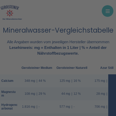
Der Mineralienrechner
Mineralwasser-Vergleichstabelle
Alle Angaben wurden vom jeweiligen Hersteller übernommen
Lesehinweis: mg = Enthalten in 1 Liter | % = Anteil der
Nährstoffbezugswerte.
Gerolsteiner Medium
Gerolsteiner Naturell
Azur Still
Calcium
348 mg
|
44 %
125 mg
|
16 %
175 mg
|
22 %
Magnesiu
108 mg
|
29 %
44 mg
|
12 %
28 mg
|
7 %
m
Hydrogenc
1.816 mg
|
-
577 mg
|
-
706 mg
|
-
arbonat