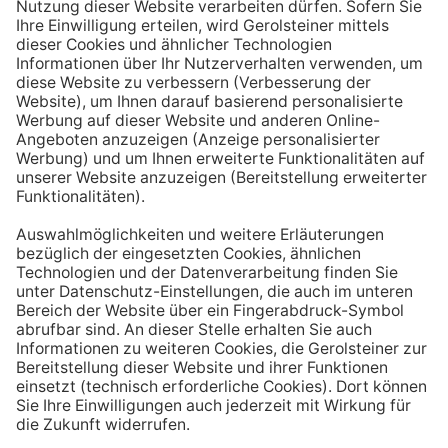
Aufstehen ein großes Glas Wasser trinken. Stelle dir
zum Beispiel eine Flasche Mineralwasser direkt ans
Bett, damit du dieses kleine Morgenritual sofort
durchführen kannst.
Tipp #3: Vor und während jeder Mahlzeit
ein Glas Wasser trinken
Dadurch verknüpfst du das Trinken mit einem Ereignis.
Wenn du ein Glas Wasser rund eine halbe Stunde vor
einer Mahlzeit trinken, unterstützt du außerdem die
Produktion von Verdauungssäften. Zusätzlich fördert
das Trinken während des Essens das Sättigungsgefühl.
Tipp #4: Peppe dein Wasser auf
Wenn dir der Geschmack von purem Mineralwasser
nicht reichen sollte, dann kannst du deine Getränke mit
einfachen Mitteln verfeinern. Mische dir einfach
gelegentlich eine Saftschorle oder sorge mit einer