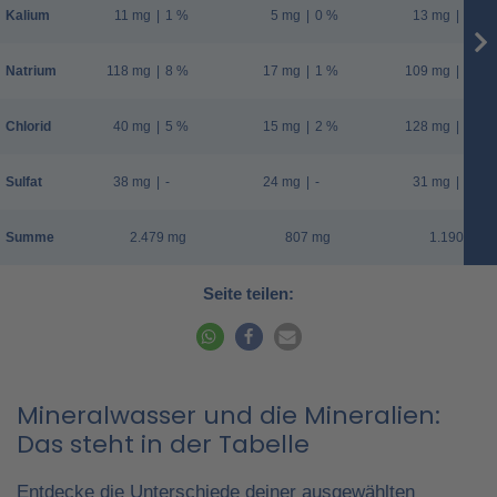
Kalium
11 mg
|
1 %
5 mg
|
0 %
13 mg
|
1 %
Natrium
118 mg
|
8 %
17 mg
|
1 %
109 mg
|
7 %
Chlorid
40 mg
|
5 %
15 mg
|
2 %
128 mg
|
16 %
Sulfat
38 mg
|
-
24 mg
|
-
31 mg
|
-
Summe
2.479 mg
807 mg
1.190 mg
Seite teilen:
Mineralwasser und die Mineralien:
Das steht in der Tabelle
Entdecke die Unterschiede deiner ausgewählten