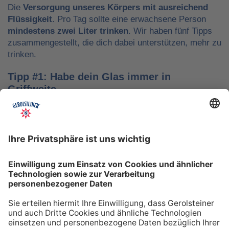
Die
Versorgung unseres Körpers mit ausreichend
Flüssigkeit
. Pro Tag sollte eine erwachsene Person
mindestens zwei Liter trinken
. Wir haben fünf Tipps
zusammengestellt, die dich dabei unterstützen, mehr zu
trinken.
Tipp #1: Habe dein Glas immer in
Griffweite
Ob bei der Arbeit oder während der Freizeit: Wasser
sollte stets dein Begleiter sein, damit du das Trinken
nicht vergisst. Denke daran, auch unterwegs immer
etwas Wasser dabei zu haben. Kleine PET-Flaschen mit
Mineralwasser lassen sich zum Beispiel gut überall mit
hinnehmen.
Tipp #2: Trinke direkt nach dem Aufstehen
Über Nacht verliert dein Körper Flüssigkeit. Um gut in
den Tag zu starten, solltest du deshalb direkt nach dem