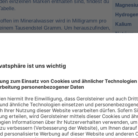
 den einzelnen Marken enthalten sind, findest du
Magnesi
abelle.
Hydrogen
offen im Mineralwasser wird in Milligramm pro
Kalium
o einem Tausendstel Gramm. Um herauszufinden,
Natrium
r man für eine ausreichende
sich nehmen muss, kann man die
Chlorid
e tägliche Zufuhr von Mineralstoffen
Sulfat
 zum Beispiel
1 Liter Gerolsteiner Sprudel
des empfohlenen Nährstoffbezugwerts (NRV)
esium
decken.
sich bei den Angaben in der Tabelle zu den
renzwerte
handelt. Wir orientieren uns dabei an
ischen Union (EU-Verordnung Nr. 1169/2011
 an Mineralien – so individuell wie Sie s
individuellen Bedarf an Mineralstoffen, der über verschiede
 gedeckt werden kann. Die Inhaltsstoffe, die in unserer Ta