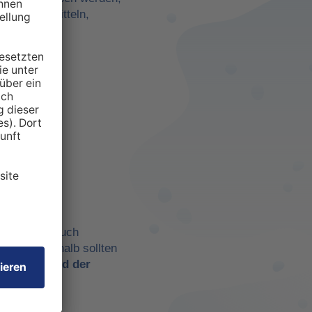
darf zu ermitteln,
anspruchten
 aber eben auch
chtig. Deshalb sollten
t es
während der