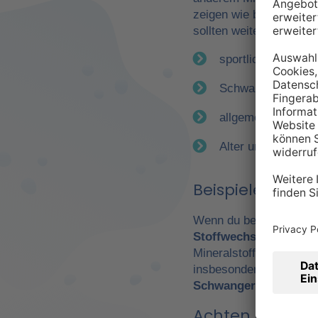
zeigen wie bereits erwä
sollten weitere Faktor
sportliche Betätig
Schwangerschaft
allgemeiner Gesun
Alter und Geschle
Beispiele für e
Wenn du beispielsweise
Stoffwechsel
. Daraus 
Mineralstoffen. Gerade
insbesondere Leistungs
Schwangerschaft
wicht
Achten Sie auf