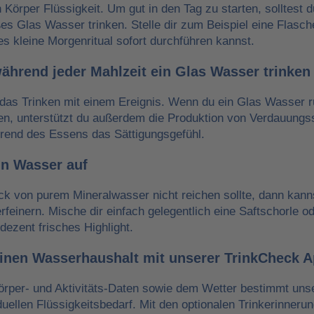
n Körper Flüssigkeit. Um gut in den Tag zu starten, solltest 
es Glas Wasser trinken. Stelle dir zum Beispiel eine Flasch
es kleine Morgenritual sofort durchführen kannst.
während jeder Mahlzeit ein Glas Wasser trinken
das Trinken mit einem Ereignis. Wenn du ein Glas Wasser r
ken, unterstützt du außerdem die Produktion von Verdauungss
hrend des Essens das Sättigungsgefühl.
in Wasser auf
 von purem Mineralwasser nicht reichen sollte, dann kann
erfeinern. Mische dir einfach gelegentlich eine Saftschorle o
dezent frisches Highlight.
einen Wasserhaushalt mit unserer TrinkCheck 
örper- und Aktivitäts-Daten sowie dem Wetter bestimmt un
iduellen Flüssigkeitsbedarf. Mit den optionalen Trinkerinneru