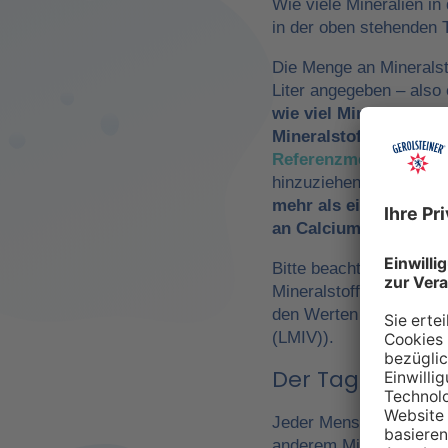
Wie viele Mineralien in
in der oben stehenden T
Die Menge an Mineralst
Liter angegeben – als
wie viel Mineralwasse
Mineralstoffzufuhr
zu 
Referenzmengen für di
hinzuziehen. So würde
mehr als ein Drittel 
an Calcium und Magn
Bitte beachte, dass es 
Mineralstoffen um
Refe
den Werten der Europä
(LMIV)).
Der Tagesbedarf
Jeder Mensch hat einen 
anderem Mineralwasser,