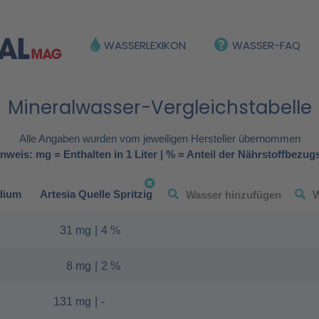
WASSERLEXIKON
WASSER-FAQ
Mineralwasser-Vergleichstabelle
Alle Angaben wurden vom jeweiligen Hersteller übernommen
nweis: mg = Enthalten in 1 Liter | % = Anteil der Nährstoffbezug
dium
Artesia Quelle Spritzig
31 mg
|
4 %
8 mg
|
2 %
131 mg
|
-