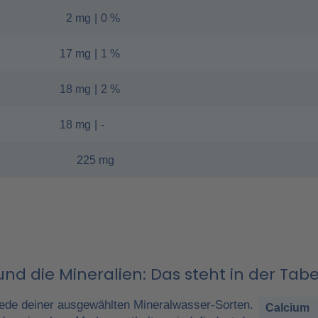
2 mg
|
0 %
17 mg
|
1 %
18 mg
|
2 %
18 mg
|
-
225 mg
nd die Mineralien: Das steht in der Tabe
ede deiner ausgewählten Mineralwasser-Sorten.
Calcium