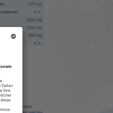
um
375 mg
carbonat
k. A.
2000 mg
1500 mg
800 mg
k. A.
elbst
ne Quellen, unter
belle angegeben werden,