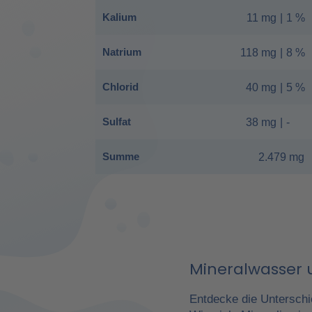
Kalium
11 mg
|
1 %
Natrium
118 mg
|
8 %
Chlorid
40 mg
|
5 %
Sulfat
38 mg
|
-
Summe
2.479 mg
Mineralwasser u
Entdecke die Unterschi