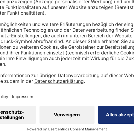
hnt lediglich einen Richtwert. Um den tatsächlichen Tagesbe
en miteinbezogen werden:
ung
dheitszustand
cht
inen Mehrbedarf an Mineralstoffen
 viel
Sport
betreibst, hast du tendenziell
einen stärker be
ergibt sich ein höherer Bedarf an Nährstoffen wie Vitaminen
 Natrium, Calcium oder Magnesium sind in diesem Kontext wi
sportler auf eine ausreichende Zufuhr achtgeben. Ebenso is
ig, den veränderten Bedarf zu berücksichtigen.
 eine ausgewogene Ernährung