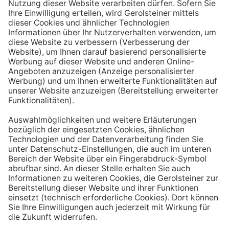
Aufstehen ein großes Glas Wasser trinken. Stelle dir
zum Beispiel eine Flasche Mineralwasser direkt ans
Bett, damit du dieses kleine Morgenritual sofort
durchführen kannst.
Tipp #3: Vor und während jeder Mahlzeit
ein Glas Wasser trinken
Dadurch verknüpfst du das Trinken mit einem Ereignis.
Wenn du ein Glas Wasser rund eine halbe Stunde vor
einer Mahlzeit trinken, unterstützt du außerdem die
Produktion von Verdauungssäften. Zusätzlich fördert
das Trinken während des Essens das Sättigungsgefühl.
Tipp #4: Peppe dein Wasser auf
Wenn dir der Geschmack von purem Mineralwasser
nicht reichen sollte, dann kannst du deine Getränke mit
einfachen Mitteln verfeinern. Mische dir einfach
gelegentlich eine Saftschorle oder sorge mit einer