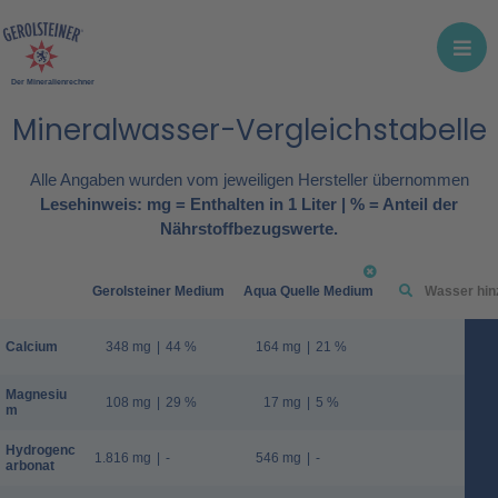
Der Mineralienrechner
Mineralwasser-Vergleichstabelle
Alle Angaben wurden vom jeweiligen Hersteller übernommen
Lesehinweis: mg = Enthalten in 1 Liter | % = Anteil der
Nährstoffbezugswerte.
Gerolsteiner Medium
Aqua Quelle Medium
Calcium
348 mg
|
44 %
164 mg
|
21 %
Magnesiu
108 mg
|
29 %
17 mg
|
5 %
m
Hydrogenc
1.816 mg
|
-
546 mg
|
-
arbonat