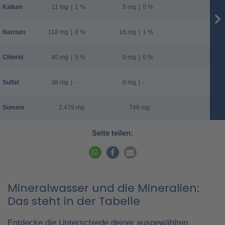
Kalium
11 mg
|
1 %
5 mg
|
0 %
Natrium
118 mg
|
8 %
16 mg
|
1 %
Chlorid
40 mg
|
5 %
0 mg
|
0 %
Sulfat
38 mg
|
-
0 mg
|
-
Summe
2.479 mg
748 mg
Seite teilen:
Mineralwasser und die Mineralien:
Das steht in der Tabelle
Entdecke die Unterschiede deiner ausgewählten