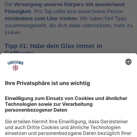
Die
Versorgung unseres Körpers mit ausreichend
Flüssigkeit
. Pro Tag sollte eine erwachsene Person
mindestens zwei Liter trinken
. Wir haben fünf Tipps
zusammengestellt, die dich dabei unterstützen, mehr zu
trinken.
Tipp #1: Habe dein Glas immer in
Griffweite
Ob bei der Arbeit oder während der Freizeit: Wasser
sollte stets dein Begleiter sein, damit du das Trinken
nicht vergisst. Denke daran, auch unterwegs immer
etwas Wasser dabei zu haben. Kleine PET-Flaschen mit
Mineralwasser lassen sich zum Beispiel gut überall mit
hinnehmen.
Tipp #2: Trinke direkt nach dem Aufstehen
Über Nacht verliert dein Körper Flüssigkeit. Um gut in
den Tag zu starten, solltest du deshalb direkt nach dem