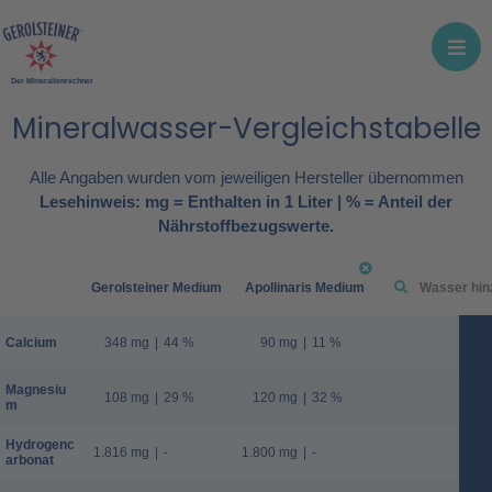
Der Mineralienrechner
Mineralwasser-Vergleichstabelle
Alle Angaben wurden vom jeweiligen Hersteller übernommen
Lesehinweis: mg = Enthalten in 1 Liter | % = Anteil der
Nährstoffbezugswerte.
Gerolsteiner Medium
Apollinaris Medium
Calcium
348 mg
|
44 %
90 mg
|
11 %
Magnesiu
108 mg
|
29 %
120 mg
|
32 %
m
Hydrogenc
1.816 mg
|
-
1.800 mg
|
-
arbonat