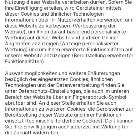
Aufstehen ein großes Glas Wasser trinken. Stelle dir
zum Beispiel eine Flasche Mineralwasser direkt ans
Bett, damit du dieses kleine Morgenritual sofort
durchführen kannst.
Tipp #3: Vor und während jeder Mahlzeit
ein Glas Wasser trinken
Dadurch verknüpfst du das Trinken mit einem Ereignis.
Wenn du ein Glas Wasser rund eine halbe Stunde vor
einer Mahlzeit trinken, unterstützt du außerdem die
Produktion von Verdauungssäften. Zusätzlich fördert
das Trinken während des Essens das Sättigungsgefühl.
Tipp #4: Peppe dein Wasser auf
Wenn dir der Geschmack von purem Mineralwasser
nicht reichen sollte, dann kannst du deine Getränke mit
einfachen Mitteln verfeinern. Mische dir einfach
gelegentlich eine Saftschorle oder sorge mit einer