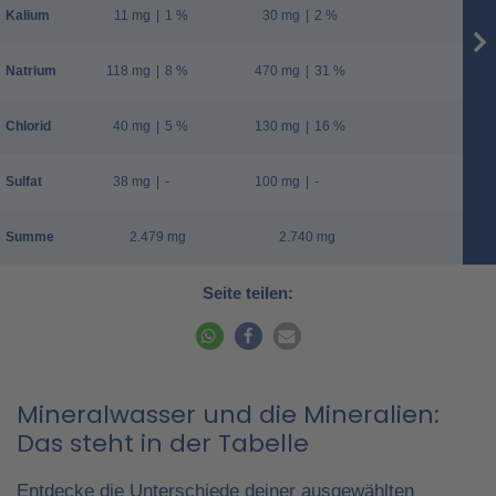
Kalium
11 mg
|
1 %
30 mg
|
2 %
Natrium
118 mg
|
8 %
470 mg
|
31 %
Chlorid
40 mg
|
5 %
130 mg
|
16 %
Sulfat
38 mg
|
-
100 mg
|
-
Summe
2.479 mg
2.740 mg
Seite teilen:
Mineralwasser und die Mineralien:
Das steht in der Tabelle
Entdecke die Unterschiede deiner ausgewählten