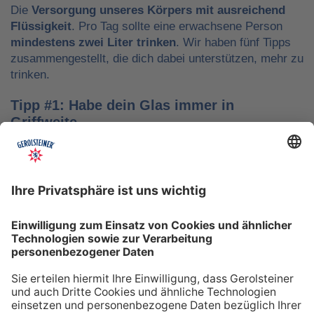
Die
Versorgung unseres Körpers mit ausreichend
Flüssigkeit
. Pro Tag sollte eine erwachsene Person
mindestens zwei Liter trinken
. Wir haben fünf Tipps
zusammengestellt, die dich dabei unterstützen, mehr zu
trinken.
Tipp #1: Habe dein Glas immer in
Griffweite
Ob bei der Arbeit oder während der Freizeit: Wasser
sollte stets dein Begleiter sein, damit du das Trinken
nicht vergisst. Denke daran, auch unterwegs immer
etwas Wasser dabei zu haben. Kleine PET-Flaschen mit
Mineralwasser lassen sich zum Beispiel gut überall mit
hinnehmen.
Tipp #2: Trinke direkt nach dem Aufstehen
Über Nacht verliert dein Körper Flüssigkeit. Um gut in
den Tag zu starten, solltest du deshalb direkt nach dem