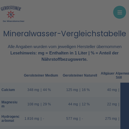
Der Mineralienrechner
Mineralwasser-Vergleichstabelle
Alle Angaben wurden vom jeweiligen Hersteller übernommen
Lesehinweis: mg = Enthalten in 1 Liter | % = Anteil der
Nährstoffbezugswerte.
Allgäuer Alpenw
Gerolsteiner Medium
Gerolsteiner Naturell
Still
Calcium
348 mg
|
44 %
125 mg
|
16 %
40 mg
|
5 %
Magnesiu
108 mg
|
29 %
44 mg
|
12 %
22 mg
|
6 %
m
Hydrogenc
1.816 mg
|
-
577 mg
|
-
275 mg
|
-
arbonat