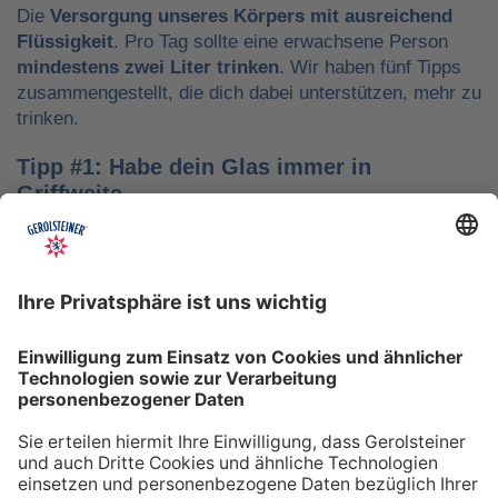
Die
Versorgung unseres Körpers mit ausreichend
Flüssigkeit
. Pro Tag sollte eine erwachsene Person
mindestens zwei Liter trinken
. Wir haben fünf Tipps
zusammengestellt, die dich dabei unterstützen, mehr zu
trinken.
Tipp #1: Habe dein Glas immer in
Griffweite
Ob bei der Arbeit oder während der Freizeit: Wasser
sollte stets dein Begleiter sein, damit du das Trinken
nicht vergisst. Denke daran, auch unterwegs immer
etwas Wasser dabei zu haben. Kleine PET-Flaschen mit
Mineralwasser lassen sich zum Beispiel gut überall mit
hinnehmen.
Tipp #2: Trinke direkt nach dem Aufstehen
Über Nacht verliert dein Körper Flüssigkeit. Um gut in
den Tag zu starten, solltest du deshalb direkt nach dem