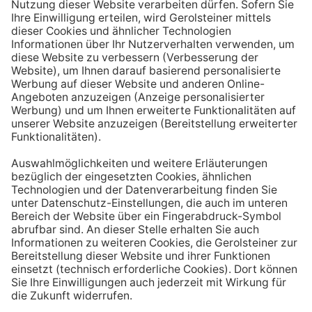
Aufstehen ein großes Glas Wasser trinken. Stelle dir
zum Beispiel eine Flasche Mineralwasser direkt ans
Bett, damit du dieses kleine Morgenritual sofort
durchführen kannst.
Tipp #3: Vor und während jeder Mahlzeit
ein Glas Wasser trinken
Dadurch verknüpfst du das Trinken mit einem Ereignis.
Wenn du ein Glas Wasser rund eine halbe Stunde vor
einer Mahlzeit trinken, unterstützt du außerdem die
Produktion von Verdauungssäften. Zusätzlich fördert
das Trinken während des Essens das Sättigungsgefühl.
Tipp #4: Peppe dein Wasser auf
Wenn dir der Geschmack von purem Mineralwasser
nicht reichen sollte, dann kannst du deine Getränke mit
einfachen Mitteln verfeinern. Mische dir einfach
gelegentlich eine Saftschorle oder sorge mit einer