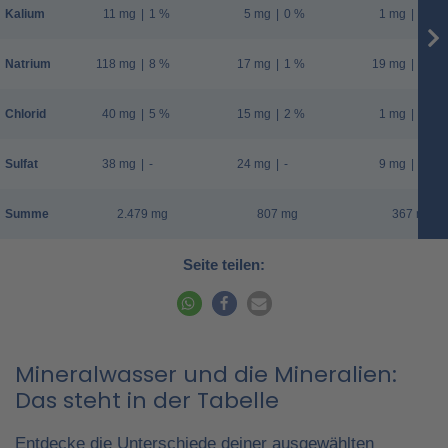
Kalium
11 mg
|
1 %
5 mg
|
0 %
1 mg
|
0 %
Natrium
118 mg
|
8 %
17 mg
|
1 %
19 mg
|
1 %
Chlorid
40 mg
|
5 %
15 mg
|
2 %
1 mg
|
0 %
Sulfat
38 mg
|
-
24 mg
|
-
9 mg
|
-
Summe
2.479 mg
807 mg
367 mg
Seite teilen:
Mineralwasser und die Mineralien:
Das steht in der Tabelle
Entdecke die Unterschiede deiner ausgewählten