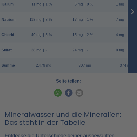
Kalium
11 mg
|
1 %
5 mg
|
0 %
1 mg
|
0 %
Natrium
118 mg
|
8 %
17 mg
|
1 %
7 mg
|
0 %
Chlorid
40 mg
|
5 %
15 mg
|
2 %
4 mg
|
1 %
Sulfat
38 mg
|
-
24 mg
|
-
0 mg
|
-
Summe
2.479 mg
807 mg
374 mg
Seite teilen:
Mineralwasser und die Mineralien:
Das steht in der Tabelle
Entdecke die Unterschiede deiner ausgewählten