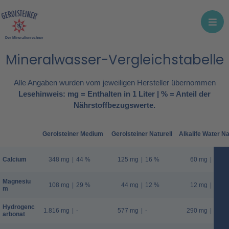
Der Mineralienrechner
Mineralwasser-Vergleichstabelle
Alle Angaben wurden vom jeweiligen Hersteller übernommen
Lesehinweis: mg = Enthalten in 1 Liter | % = Anteil der
Nährstoffbezugswerte.
Gerolsteiner Medium
Gerolsteiner Naturell
Alkalife Water Na
Calcium
348 mg
|
44 %
125 mg
|
16 %
60 mg
|
8 %
Magnesiu
108 mg
|
29 %
44 mg
|
12 %
12 mg
|
3 %
m
Hydrogenc
1.816 mg
|
-
577 mg
|
-
290 mg
|
-
arbonat