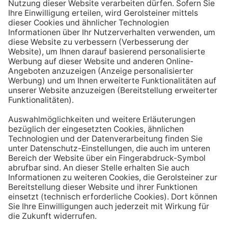
Aufstehen ein großes Glas Wasser trinken. Stelle dir
zum Beispiel eine Flasche Mineralwasser direkt ans
Bett, damit du dieses kleine Morgenritual sofort
durchführen kannst.
Tipp #3: Vor und während jeder Mahlzeit
ein Glas Wasser trinken
Dadurch verknüpfst du das Trinken mit einem Ereignis.
Wenn du ein Glas Wasser rund eine halbe Stunde vor
einer Mahlzeit trinken, unterstützt du außerdem die
Produktion von Verdauungssäften. Zusätzlich fördert
das Trinken während des Essens das Sättigungsgefühl.
Tipp #4: Peppe dein Wasser auf
Wenn dir der Geschmack von purem Mineralwasser
nicht reichen sollte, dann kannst du deine Getränke mit
einfachen Mitteln verfeinern. Mische dir einfach
gelegentlich eine Saftschorle oder sorge mit einer