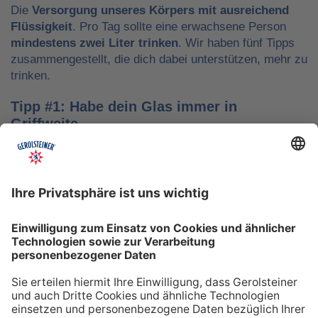
Die
Versorgung unseres Körpers mit ausreichend
Flüssigkeit
. Pro Tag sollte eine erwachsene Person
mindestens zwei Liter trinken
. Wir haben fünf Tipps
zusammengestellt, die dich dabei unterstützen, mehr zu
trinken.
Tipp #1: Habe dein Glas immer in
Griffweite
Ob bei der Arbeit oder während der Freizeit: Wasser
sollte stets dein Begleiter sein, damit du das Trinken
nicht vergisst. Denke daran, auch unterwegs immer
etwas Wasser dabei zu haben. Kleine PET-Flaschen mit
Mineralwasser lassen sich zum Beispiel gut überall mit
hinnehmen.
Tipp #2: Trinke direkt nach dem Aufstehen
Über Nacht verliert dein Körper Flüssigkeit. Um gut in
den Tag zu starten, solltest du deshalb direkt nach dem