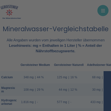
Der Mineralienrechner
Mineralwasser-Vergleichstabelle
Alle Angaben wurden vom jeweiligen Hersteller übernommen
Lesehinweis: mg = Enthalten in 1 Liter | % = Anteil der
Nährstoffbezugswerte.
Gerolsteiner Medium
Gerolsteiner Naturell
Adelholzener Nat
Calcium
348 mg
|
44 %
125 mg
|
16 %
68 mg
|
9 %
Magnesiu
108 mg
|
29 %
44 mg
|
12 %
30 mg
|
8 %
m
Hydrogenc
1.816 mg
|
-
577 mg
|
-
433 mg
|
-
arbonat