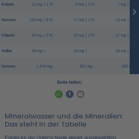
Kalium
11 mg
|
1 %
5 mg
|
0 %
1 mg
|
0 %
Natrium
118 mg
|
8 %
17 mg
|
1 %
13 mg
|
1 %
Chlorid
40 mg
|
5 %
15 mg
|
2 %
17 mg
|
2 %
Sulfat
38 mg
|
-
24 mg
|
-
29 mg
|
-
Summe
2.479 mg
807 mg
590 mg
Seite teilen:
Mineralwasser und die Mineralien:
Das steht in der Tabelle
Entdecke die Unterschiede deiner ausgewählten