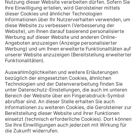
Aufstehen ein großes Glas Wasser trinken. Stelle dir
zum Beispiel eine Flasche Mineralwasser direkt ans
Bett, damit du dieses kleine Morgenritual sofort
durchführen kannst.
Tipp #3: Vor und während jeder Mahlzeit
ein Glas Wasser trinken
Dadurch verknüpfst du das Trinken mit einem Ereignis.
Wenn du ein Glas Wasser rund eine halbe Stunde vor
einer Mahlzeit trinken, unterstützt du außerdem die
Produktion von Verdauungssäften. Zusätzlich fördert
das Trinken während des Essens das Sättigungsgefühl.
Tipp #4: Peppe dein Wasser auf
Wenn dir der Geschmack von purem Mineralwasser
nicht reichen sollte, dann kannst du deine Getränke mit
einfachen Mitteln verfeinern. Mische dir einfach
gelegentlich eine Saftschorle oder sorge mit einer