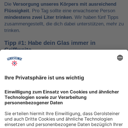
Die
Versorgung unseres Körpers mit ausreichend
Flüssigkeit
. Pro Tag sollte eine erwachsene Person
mindestens zwei Liter trinken
. Wir haben fünf Tipps
zusammengestellt, die dich dabei unterstützen, mehr zu
trinken.
Tipp #1: Habe dein Glas immer in
Griffweite
Ob bei der Arbeit oder während der Freizeit: Wasser
sollte stets dein Begleiter sein, damit du das Trinken
nicht vergisst. Denke daran, auch unterwegs immer
etwas Wasser dabei zu haben. Kleine PET-Flaschen mit
Mineralwasser lassen sich zum Beispiel gut überall mit
hinnehmen.
Tipp #2: Trinke direkt nach dem Aufstehen
Über Nacht verliert dein Körper Flüssigkeit. Um gut in
den Tag zu starten, solltest du deshalb direkt nach dem