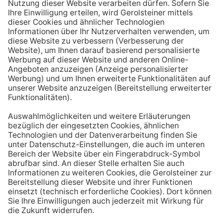
Aufstehen ein großes Glas Wasser trinken. Stelle dir
zum Beispiel eine Flasche Mineralwasser direkt ans
Bett, damit du dieses kleine Morgenritual sofort
durchführen kannst.
Tipp #3: Vor und während jeder Mahlzeit
ein Glas Wasser trinken
Dadurch verknüpfst du das Trinken mit einem Ereignis.
Wenn du ein Glas Wasser rund eine halbe Stunde vor
einer Mahlzeit trinken, unterstützt du außerdem die
Produktion von Verdauungssäften. Zusätzlich fördert
das Trinken während des Essens das Sättigungsgefühl.
Tipp #4: Peppe dein Wasser auf
Wenn dir der Geschmack von purem Mineralwasser
nicht reichen sollte, dann kannst du deine Getränke mit
einfachen Mitteln verfeinern. Mische dir einfach
gelegentlich eine Saftschorle oder sorge mit einer