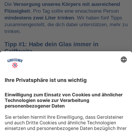
Die
Versorgung unseres Körpers mit ausreichend
Flüssigkeit
. Pro Tag sollte eine erwachsene Person
mindestens zwei Liter trinken
. Wir haben fünf Tipps
zusammengestellt, die dich dabei unterstützen, mehr zu
trinken.
Tipp #1: Habe dein Glas immer in
Griffweite
Ob bei der Arbeit oder während der Freizeit: Wasser
sollte stets dein Begleiter sein, damit du das Trinken
nicht vergisst. Denke daran, auch unterwegs immer
etwas Wasser dabei zu haben. Kleine PET-Flaschen mit
Mineralwasser lassen sich zum Beispiel gut überall mit
hinnehmen.
Tipp #2: Trinke direkt nach dem Aufstehen
Über Nacht verliert dein Körper Flüssigkeit. Um gut in
den Tag zu starten, solltest du deshalb direkt nach dem