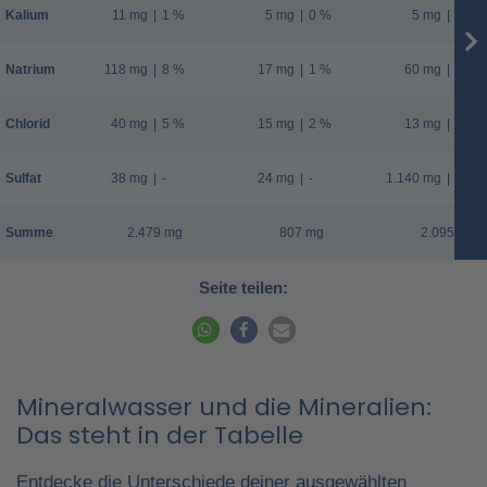
Kalium
11 mg
|
1 %
5 mg
|
0 %
5 mg
|
0 %
Natrium
118 mg
|
8 %
17 mg
|
1 %
60 mg
|
4 %
Chlorid
40 mg
|
5 %
15 mg
|
2 %
13 mg
|
2 %
Sulfat
38 mg
|
-
24 mg
|
-
1.140 mg
|
-
Summe
2.479 mg
807 mg
2.095 mg
Seite teilen:
Mineralwasser und die Mineralien:
Das steht in der Tabelle
Entdecke die Unterschiede deiner ausgewählten