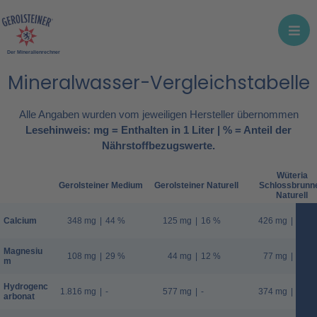
Der Mineralienrechner
Mineralwasser-Vergleichstabelle
Alle Angaben wurden vom jeweiligen Hersteller übernommen
Lesehinweis: mg = Enthalten in 1 Liter | % = Anteil der
Nährstoffbezugswerte.
Wüteria
Gerolsteiner Medium
Gerolsteiner Naturell
Schlossbrunn
Naturell
Calcium
348 mg
|
44 %
125 mg
|
16 %
426 mg
|
53 %
Magnesiu
108 mg
|
29 %
44 mg
|
12 %
77 mg
|
21 %
m
Hydrogenc
1.816 mg
|
-
577 mg
|
-
374 mg
|
-
arbonat