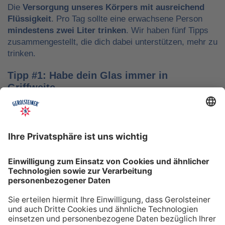
Die
Versorgung unseres Körpers mit ausreichend
Flüssigkeit
. Pro Tag sollte eine erwachsene Person
mindestens zwei Liter trinken
. Wir haben fünf Tipps
zusammengestellt, die dich dabei unterstützen, mehr zu
trinken.
Tipp #1: Habe dein Glas immer in
Griffweite
Ob bei der Arbeit oder während der Freizeit: Wasser
sollte stets dein Begleiter sein, damit du das Trinken
nicht vergisst. Denke daran, auch unterwegs immer
etwas Wasser dabei zu haben. Kleine PET-Flaschen mit
Mineralwasser lassen sich zum Beispiel gut überall mit
hinnehmen.
Tipp #2: Trinke direkt nach dem Aufstehen
Über Nacht verliert dein Körper Flüssigkeit. Um gut in
den Tag zu starten, solltest du deshalb direkt nach dem