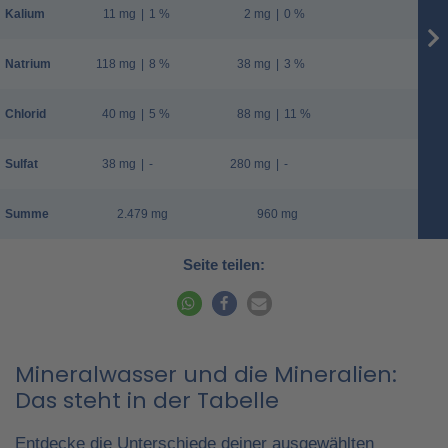
Kalium
11 mg
|
1 %
2 mg
|
0 %
Natrium
118 mg
|
8 %
38 mg
|
3 %
Chlorid
40 mg
|
5 %
88 mg
|
11 %
Sulfat
38 mg
|
-
280 mg
|
-
Summe
2.479 mg
960 mg
Seite teilen:
Mineralwasser und die Mineralien:
Das steht in der Tabelle
Entdecke die Unterschiede deiner ausgewählten