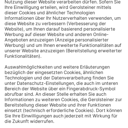
Aufstehen ein großes Glas Wasser trinken. Stelle dir
zum Beispiel eine Flasche Mineralwasser direkt ans
Bett, damit du dieses kleine Morgenritual sofort
durchführen kannst.
Tipp #3: Vor und während jeder Mahlzeit
ein Glas Wasser trinken
Dadurch verknüpfst du das Trinken mit einem Ereignis.
Wenn du ein Glas Wasser rund eine halbe Stunde vor
einer Mahlzeit trinken, unterstützt du außerdem die
Produktion von Verdauungssäften. Zusätzlich fördert
das Trinken während des Essens das Sättigungsgefühl.
Tipp #4: Peppe dein Wasser auf
Wenn dir der Geschmack von purem Mineralwasser
nicht reichen sollte, dann kannst du deine Getränke mit
einfachen Mitteln verfeinern. Mische dir einfach
gelegentlich eine Saftschorle oder sorge mit einer