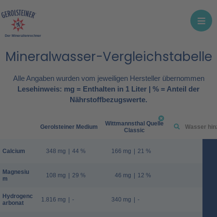
Der Mineralienrechner
Mineralwasser-Vergleichstabelle
Alle Angaben wurden vom jeweiligen Hersteller übernommen
Lesehinweis: mg = Enthalten in 1 Liter | % = Anteil der
Nährstoffbezugswerte.
Wittmannsthal Quelle
Gerolsteiner Medium
Classic
Calcium
348 mg
|
44 %
166 mg
|
21 %
Magnesiu
108 mg
|
29 %
46 mg
|
12 %
m
Hydrogenc
1.816 mg
|
-
340 mg
|
-
arbonat