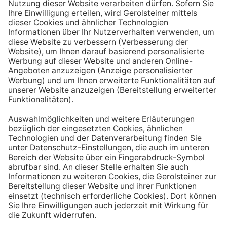
Aufstehen ein großes Glas Wasser trinken. Stelle dir
zum Beispiel eine Flasche Mineralwasser direkt ans
Bett, damit du dieses kleine Morgenritual sofort
durchführen kannst.
Tipp #3: Vor und während jeder Mahlzeit
ein Glas Wasser trinken
Dadurch verknüpfst du das Trinken mit einem Ereignis.
Wenn du ein Glas Wasser rund eine halbe Stunde vor
einer Mahlzeit trinken, unterstützt du außerdem die
Produktion von Verdauungssäften. Zusätzlich fördert
das Trinken während des Essens das Sättigungsgefühl.
Tipp #4: Peppe dein Wasser auf
Wenn dir der Geschmack von purem Mineralwasser
nicht reichen sollte, dann kannst du deine Getränke mit
einfachen Mitteln verfeinern. Mische dir einfach
gelegentlich eine Saftschorle oder sorge mit einer