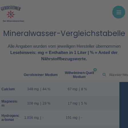
Der Mineralienrechner
Mineralwasser-Vergleichstabelle
Alle Angaben wurden vom jeweiligen Hersteller übernommen
Lesehinweis: mg = Enthalten in 1 Liter | % = Anteil der
Nährstoffbezugswerte.
Wilhelminen-Quell
Gerolsteiner Medium
Medium
Calcium
348 mg
|
44 %
67 mg
|
8 %
Magnesiu
108 mg
|
29 %
17 mg
|
5 %
m
Hydrogenc
1.816 mg
|
-
191 mg
|
-
arbonat