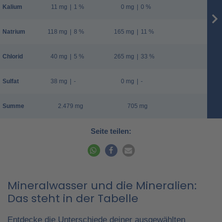
Kalium
11 mg
|
1 %
0 mg
|
0 %
Natrium
118 mg
|
8 %
165 mg
|
11 %
Chlorid
40 mg
|
5 %
265 mg
|
33 %
Sulfat
38 mg
|
-
0 mg
|
-
Summe
2.479 mg
705 mg
Seite teilen:
Mineralwasser und die Mineralien:
Das steht in der Tabelle
Entdecke die Unterschiede deiner ausgewählten