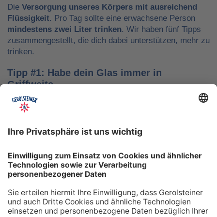
Die
Versorgung unseres Körpers mit ausreichend
Flüssigkeit
. Pro Tag sollte eine erwachsene Person
mindestens zwei Liter trinken
. Wir haben fünf Tipps
zusammengestellt, die dich dabei unterstützen, mehr zu
trinken.
Tipp #1: Habe dein Glas immer in
Griffweite
Ob bei der Arbeit oder während der Freizeit: Wasser
sollte stets dein Begleiter sein, damit du das Trinken
nicht vergisst. Denke daran, auch unterwegs immer
etwas Wasser dabei zu haben. Kleine PET-Flaschen mit
Mineralwasser lassen sich zum Beispiel gut überall mit
hinnehmen.
Tipp #2: Trinke direkt nach dem Aufstehen
Über Nacht verliert dein Körper Flüssigkeit. Um gut in
den Tag zu starten, solltest du deshalb direkt nach dem