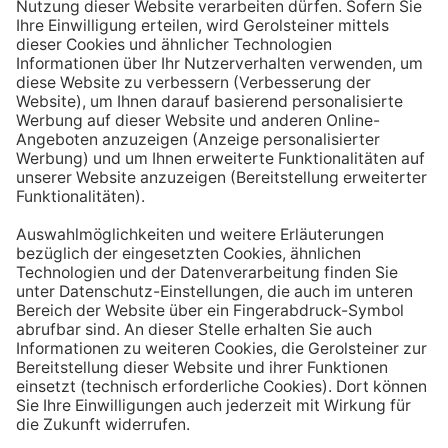
Aufstehen ein großes Glas Wasser trinken. Stelle dir
zum Beispiel eine Flasche Mineralwasser direkt ans
Bett, damit du dieses kleine Morgenritual sofort
durchführen kannst.
Tipp #3: Vor und während jeder Mahlzeit
ein Glas Wasser trinken
Dadurch verknüpfst du das Trinken mit einem Ereignis.
Wenn du ein Glas Wasser rund eine halbe Stunde vor
einer Mahlzeit trinken, unterstützt du außerdem die
Produktion von Verdauungssäften. Zusätzlich fördert
das Trinken während des Essens das Sättigungsgefühl.
Tipp #4: Peppe dein Wasser auf
Wenn dir der Geschmack von purem Mineralwasser
nicht reichen sollte, dann kannst du deine Getränke mit
einfachen Mitteln verfeinern. Mische dir einfach
gelegentlich eine Saftschorle oder sorge mit einer