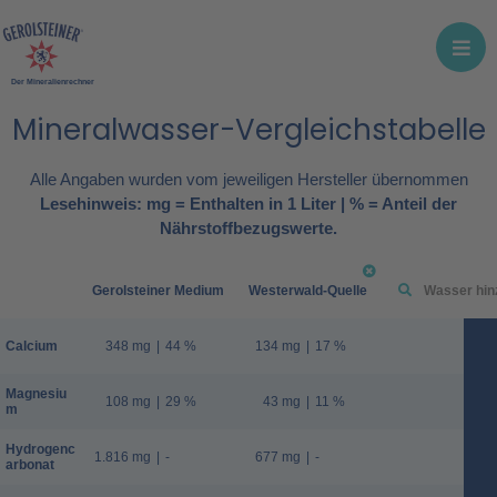
Der Mineralienrechner
Mineralwasser-Vergleichstabelle
Alle Angaben wurden vom jeweiligen Hersteller übernommen
Lesehinweis: mg = Enthalten in 1 Liter | % = Anteil der
Nährstoffbezugswerte.
Gerolsteiner Medium
Westerwald-Quelle
Calcium
348 mg
|
44 %
134 mg
|
17 %
Magnesiu
108 mg
|
29 %
43 mg
|
11 %
m
Hydrogenc
1.816 mg
|
-
677 mg
|
-
arbonat