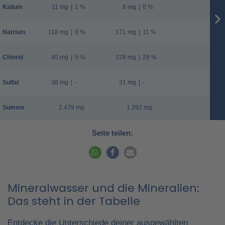
Kalium
11 mg
|
1 %
8 mg
|
0 %
Natrium
118 mg
|
8 %
171 mg
|
11 %
Chlorid
40 mg
|
5 %
228 mg
|
29 %
Sulfat
38 mg
|
-
31 mg
|
-
Summe
2.479 mg
1.292 mg
Seite teilen:
Mineralwasser und die Mineralien:
Das steht in der Tabelle
Entdecke die Unterschiede deiner ausgewählten