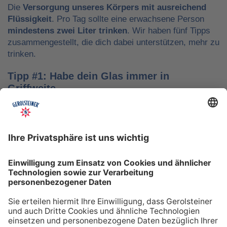
Die
Versorgung unseres Körpers mit ausreichend
Flüssigkeit
. Pro Tag sollte eine erwachsene Person
mindestens zwei Liter trinken
. Wir haben fünf Tipps
zusammengestellt, die dich dabei unterstützen, mehr zu
trinken.
Tipp #1: Habe dein Glas immer in
Griffweite
Ob bei der Arbeit oder während der Freizeit: Wasser
sollte stets dein Begleiter sein, damit du das Trinken
nicht vergisst. Denke daran, auch unterwegs immer
etwas Wasser dabei zu haben. Kleine PET-Flaschen mit
Mineralwasser lassen sich zum Beispiel gut überall mit
hinnehmen.
Tipp #2: Trinke direkt nach dem Aufstehen
Über Nacht verliert dein Körper Flüssigkeit. Um gut in
den Tag zu starten, solltest du deshalb direkt nach dem