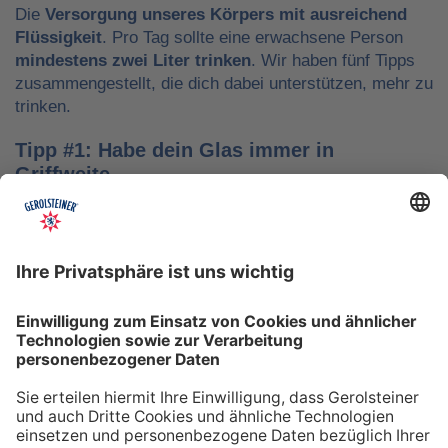
Die
Versorgung unseres Körpers mit ausreichend
Flüssigkeit
. Pro Tag sollte eine erwachsene Person
mindestens zwei Liter trinken
. Wir haben fünf Tipps
zusammengestellt, die dich dabei unterstützen, mehr zu
trinken.
Tipp #1: Habe dein Glas immer in
Griffweite
Ob bei der Arbeit oder während der Freizeit: Wasser
sollte stets dein Begleiter sein, damit du das Trinken
nicht vergisst. Denke daran, auch unterwegs immer
etwas Wasser dabei zu haben. Kleine PET-Flaschen mit
Mineralwasser lassen sich zum Beispiel gut überall mit
hinnehmen.
Tipp #2: Trinke direkt nach dem Aufstehen
Über Nacht verliert dein Körper Flüssigkeit. Um gut in
den Tag zu starten, solltest du deshalb direkt nach dem