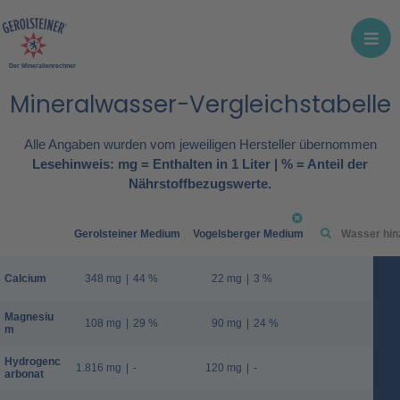
Der Mineralienrechner
Mineralwasser-Vergleichstabelle
Alle Angaben wurden vom jeweiligen Hersteller übernommen
Lesehinweis: mg = Enthalten in 1 Liter | % = Anteil der
Nährstoffbezugswerte.
Gerolsteiner Medium
Vogelsberger Medium
Calcium
348 mg
|
44 %
22 mg
|
3 %
Magnesiu
108 mg
|
29 %
90 mg
|
24 %
m
Hydrogenc
1.816 mg
|
-
120 mg
|
-
arbonat