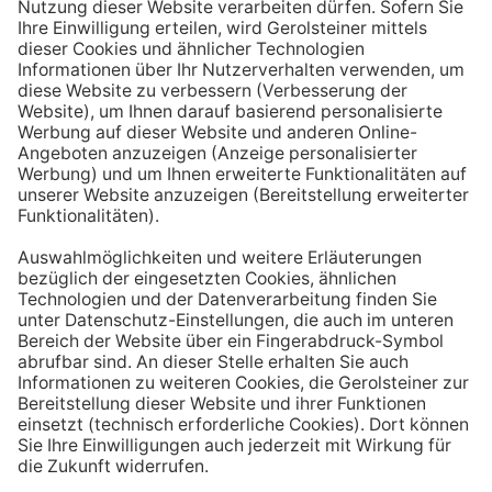
Aufstehen ein großes Glas Wasser trinken. Stelle dir
zum Beispiel eine Flasche Mineralwasser direkt ans
Bett, damit du dieses kleine Morgenritual sofort
durchführen kannst.
Tipp #3: Vor und während jeder Mahlzeit
ein Glas Wasser trinken
Dadurch verknüpfst du das Trinken mit einem Ereignis.
Wenn du ein Glas Wasser rund eine halbe Stunde vor
einer Mahlzeit trinken, unterstützt du außerdem die
Produktion von Verdauungssäften. Zusätzlich fördert
das Trinken während des Essens das Sättigungsgefühl.
Tipp #4: Peppe dein Wasser auf
Wenn dir der Geschmack von purem Mineralwasser
nicht reichen sollte, dann kannst du deine Getränke mit
einfachen Mitteln verfeinern. Mische dir einfach
gelegentlich eine Saftschorle oder sorge mit einer