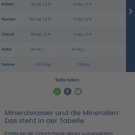
Kalium
11 mg
|
1 %
5 mg
|
0 %
Natrium
118 mg
|
8 %
5 mg
|
0 %
Chlorid
40 mg
|
5 %
0 mg
|
0 %
Sulfat
38 mg
|
-
14 mg
|
-
Summe
2.479 mg
256 mg
Seite teilen:
Mineralwasser und die Mineralien:
Das steht in der Tabelle
Entdecke die Unterschiede deiner ausgewählten