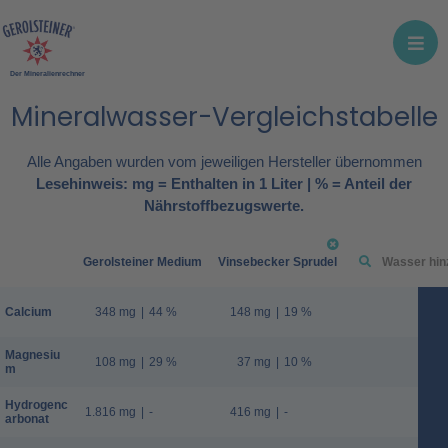
Der Mineralienrechner
Mineralwasser-Vergleichstabelle
Alle Angaben wurden vom jeweiligen Hersteller übernommen
Lesehinweis: mg = Enthalten in 1 Liter | % = Anteil der
Nährstoffbezugswerte.
Gerolsteiner Medium
Vinsebecker Sprudel
Calcium
348 mg
|
44 %
148 mg
|
19 %
Magnesiu
108 mg
|
29 %
37 mg
|
10 %
m
Hydrogenc
1.816 mg
|
-
416 mg
|
-
arbonat