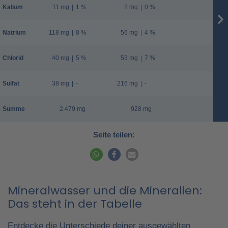
Kalium
11 mg
|
1 %
2 mg
|
0 %
Natrium
118 mg
|
8 %
56 mg
|
4 %
Chlorid
40 mg
|
5 %
53 mg
|
7 %
Sulfat
38 mg
|
-
216 mg
|
-
Summe
2.479 mg
928 mg
Seite teilen:
Mineralwasser und die Mineralien:
Das steht in der Tabelle
Entdecke die Unterschiede deiner ausgewählten