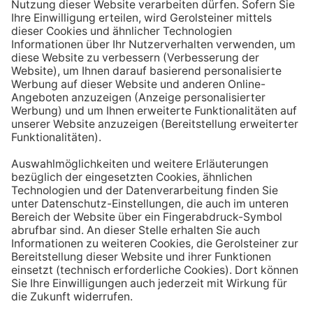
Aufstehen ein großes Glas Wasser trinken. Stelle dir
zum Beispiel eine Flasche Mineralwasser direkt ans
Bett, damit du dieses kleine Morgenritual sofort
durchführen kannst.
Tipp #3: Vor und während jeder Mahlzeit
ein Glas Wasser trinken
Dadurch verknüpfst du das Trinken mit einem Ereignis.
Wenn du ein Glas Wasser rund eine halbe Stunde vor
einer Mahlzeit trinken, unterstützt du außerdem die
Produktion von Verdauungssäften. Zusätzlich fördert
das Trinken während des Essens das Sättigungsgefühl.
Tipp #4: Peppe dein Wasser auf
Wenn dir der Geschmack von purem Mineralwasser
nicht reichen sollte, dann kannst du deine Getränke mit
einfachen Mitteln verfeinern. Mische dir einfach
gelegentlich eine Saftschorle oder sorge mit einer