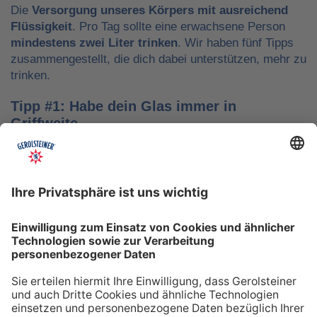
Die
Versorgung unseres Körpers mit ausreichend
Flüssigkeit
. Pro Tag sollte eine erwachsene Person
mindestens zwei Liter trinken
. Wir haben fünf Tipps
zusammengestellt, die dich dabei unterstützen, mehr zu
trinken.
Tipp #1: Habe dein Glas immer in
Griffweite
Ob bei der Arbeit oder während der Freizeit: Wasser
sollte stets dein Begleiter sein, damit du das Trinken
nicht vergisst. Denke daran, auch unterwegs immer
etwas Wasser dabei zu haben. Kleine PET-Flaschen mit
Mineralwasser lassen sich zum Beispiel gut überall mit
hinnehmen.
Tipp #2: Trinke direkt nach dem Aufstehen
Über Nacht verliert dein Körper Flüssigkeit. Um gut in
den Tag zu starten, solltest du deshalb direkt nach dem