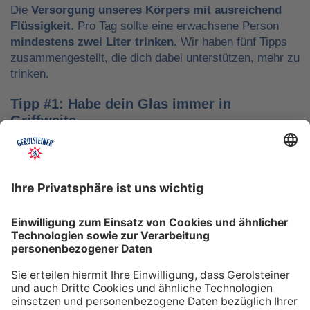
Die
Versorgung unseres Körpers mit ausreichend
Flüssigkeit
. Pro Tag sollte eine erwachsene Person
mindestens zwei Liter trinken
. Wir haben fünf Tipps
zusammengestellt, die dich dabei unterstützen, mehr zu
trinken.
Tipp #1: Habe dein Glas immer in
Griffweite
Ob bei der Arbeit oder während der Freizeit: Wasser
sollte stets dein Begleiter sein, damit du das Trinken
nicht vergisst. Denke daran, auch unterwegs immer
etwas Wasser dabei zu haben. Kleine PET-Flaschen mit
Mineralwasser lassen sich zum Beispiel gut überall mit
hinnehmen.
Tipp #2: Trinke direkt nach dem Aufstehen
Über Nacht verliert dein Körper Flüssigkeit. Um gut in
den Tag zu starten, solltest du deshalb direkt nach dem