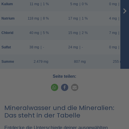
Kalium
11 mg
|
1 %
5 mg
|
0 %
0 mg
|
0 %
Natrium
118 mg
|
8 %
17 mg
|
1 %
4 mg
|
0 %
Chlorid
40 mg
|
5 %
15 mg
|
2 %
7 mg
|
1 %
Sulfat
38 mg
|
-
24 mg
|
-
0 mg
|
-
Summe
2.479 mg
807 mg
255 mg
Seite teilen:
Mineralwasser und die Mineralien:
Das steht in der Tabelle
Entdecke die Unterschiede deiner ausgewählten