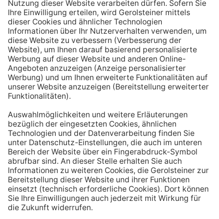
Aufstehen ein großes Glas Wasser trinken. Stelle dir
zum Beispiel eine Flasche Mineralwasser direkt ans
Bett, damit du dieses kleine Morgenritual sofort
durchführen kannst.
Tipp #3: Vor und während jeder Mahlzeit
ein Glas Wasser trinken
Dadurch verknüpfst du das Trinken mit einem Ereignis.
Wenn du ein Glas Wasser rund eine halbe Stunde vor
einer Mahlzeit trinken, unterstützt du außerdem die
Produktion von Verdauungssäften. Zusätzlich fördert
das Trinken während des Essens das Sättigungsgefühl.
Tipp #4: Peppe dein Wasser auf
Wenn dir der Geschmack von purem Mineralwasser
nicht reichen sollte, dann kannst du deine Getränke mit
einfachen Mitteln verfeinern. Mische dir einfach
gelegentlich eine Saftschorle oder sorge mit einer