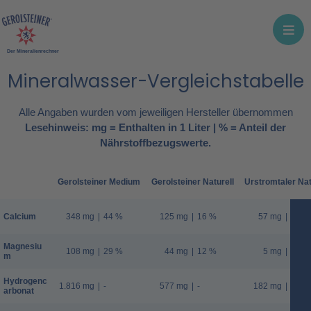
Der Mineralienrechner
Mineralwasser-Vergleichstabelle
Alle Angaben wurden vom jeweiligen Hersteller übernommen
Lesehinweis: mg = Enthalten in 1 Liter | % = Anteil der
Nährstoffbezugswerte.
Gerolsteiner Medium
Gerolsteiner Naturell
Urstromtaler Nat
Calcium
348 mg
|
44 %
125 mg
|
16 %
57 mg
|
7 %
Magnesiu
108 mg
|
29 %
44 mg
|
12 %
5 mg
|
1 %
m
Hydrogenc
1.816 mg
|
-
577 mg
|
-
182 mg
|
-
arbonat