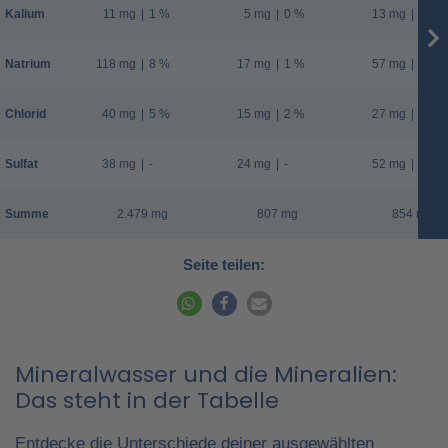
Kalium
11 mg
|
1 %
5 mg
|
0 %
13 mg
|
1 %
Natrium
118 mg
|
8 %
17 mg
|
1 %
57 mg
|
4 %
Chlorid
40 mg
|
5 %
15 mg
|
2 %
27 mg
|
3 %
Sulfat
38 mg
|
-
24 mg
|
-
52 mg
|
-
Summe
2.479 mg
807 mg
854 mg
Seite teilen:
Mineralwasser und die Mineralien:
Das steht in der Tabelle
Entdecke die Unterschiede deiner ausgewählten