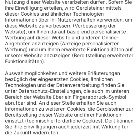
Aufstehen ein großes Glas Wasser trinken. Stelle dir
zum Beispiel eine Flasche Mineralwasser direkt ans
Bett, damit du dieses kleine Morgenritual sofort
durchführen kannst.
Tipp #3: Vor und während jeder Mahlzeit
ein Glas Wasser trinken
Dadurch verknüpfst du das Trinken mit einem Ereignis.
Wenn du ein Glas Wasser rund eine halbe Stunde vor
einer Mahlzeit trinken, unterstützt du außerdem die
Produktion von Verdauungssäften. Zusätzlich fördert
das Trinken während des Essens das Sättigungsgefühl.
Tipp #4: Peppe dein Wasser auf
Wenn dir der Geschmack von purem Mineralwasser
nicht reichen sollte, dann kannst du deine Getränke mit
einfachen Mitteln verfeinern. Mische dir einfach
gelegentlich eine Saftschorle oder sorge mit einer