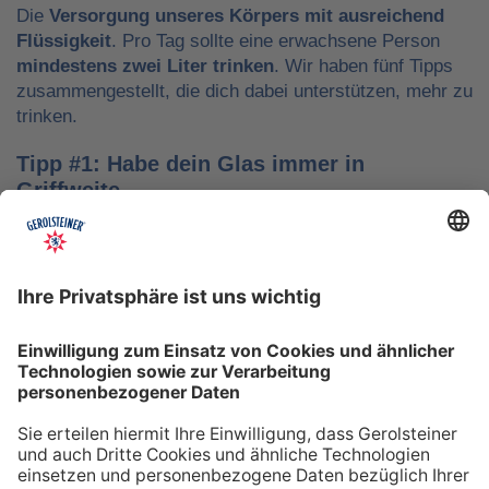
Die
Versorgung unseres Körpers mit ausreichend
Flüssigkeit
. Pro Tag sollte eine erwachsene Person
mindestens zwei Liter trinken
. Wir haben fünf Tipps
zusammengestellt, die dich dabei unterstützen, mehr zu
trinken.
Tipp #1: Habe dein Glas immer in
Griffweite
Ob bei der Arbeit oder während der Freizeit: Wasser
sollte stets dein Begleiter sein, damit du das Trinken
nicht vergisst. Denke daran, auch unterwegs immer
etwas Wasser dabei zu haben. Kleine PET-Flaschen mit
Mineralwasser lassen sich zum Beispiel gut überall mit
hinnehmen.
Tipp #2: Trinke direkt nach dem Aufstehen
Über Nacht verliert dein Körper Flüssigkeit. Um gut in
den Tag zu starten, solltest du deshalb direkt nach dem