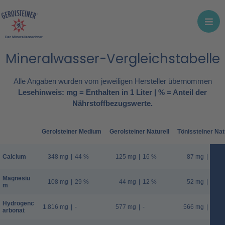
Der Mineralienrechner
Mineralwasser-Vergleichstabelle
Alle Angaben wurden vom jeweiligen Hersteller übernommen
Lesehinweis: mg = Enthalten in 1 Liter | % = Anteil der
Nährstoffbezugswerte.
Gerolsteiner Medium
Gerolsteiner Naturell
Tönissteiner Nat
Calcium
348 mg
|
44 %
125 mg
|
16 %
87 mg
|
11 %
Magnesiu
108 mg
|
29 %
44 mg
|
12 %
52 mg
|
14 %
m
Hydrogenc
1.816 mg
|
-
577 mg
|
-
566 mg
|
-
arbonat