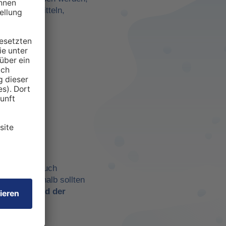
darf zu ermitteln,
anspruchten
 aber eben auch
chtig. Deshalb sollten
t es
während der