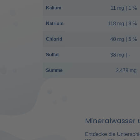
Kalium
11 mg
|
1 %
Natrium
118 mg
|
8 %
Chlorid
40 mg
|
5 %
Sulfat
38 mg
|
-
Summe
2.479 mg
Mineralwasser u
Entdecke die Unterschi