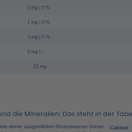
0 mg
|
0 %
1 mg
|
0 %
3 mg
|
0 %
0 mg
|
-
22 mg
nd die Mineralien: Das steht in der Tabe
ede deiner ausgewählten Mineralwasser-Sorten.
Calcium