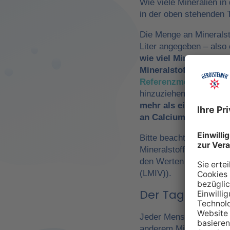
Wie viele Mineralien in
in der oben stehenden T
Die Menge an Mineralst
Liter angegeben – als
wie viel Mineralwasse
Mineralstoffzufuhr
zu 
Referenzmengen für di
hinzuziehen. So würde
mehr als ein Drittel 
an Calcium und Magn
Bitte beachte, dass es 
Mineralstoffen um
Refe
den Werten der Europä
(LMIV)).
Der Tagesbedarf
Jeder Mensch hat einen 
anderem Mineralwasser,