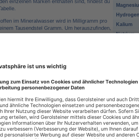
 den einzelnen Marken enthalten sind, findest du
Magnesi
abelle.
Hydrogen
offen im Mineralwasser wird in Milligramm pro
Kalium
o einem Tausendstel Gramm. Um herauszufinden,
Natrium
r man für eine ausreichende
sich nehmen muss, kann man die
Chlorid
e tägliche Zufuhr von Mineralstoffen
Sulfat
 zum Beispiel
1 Liter Gerolsteiner Sprudel
des empfohlenen Nährstoffbezugwerts (NRV)
esium
decken.
sich bei den Angaben in der Tabelle zu den
renzwerte
handelt. Wir orientieren uns dabei an
ischen Union (EU-Verordnung Nr. 1169/2011
 an Mineralien – so individuell wie Sie s
individuellen Bedarf an Mineralstoffen, der über verschiede
 gedeckt werden kann. Die Inhaltsstoffe, die in unserer Ta