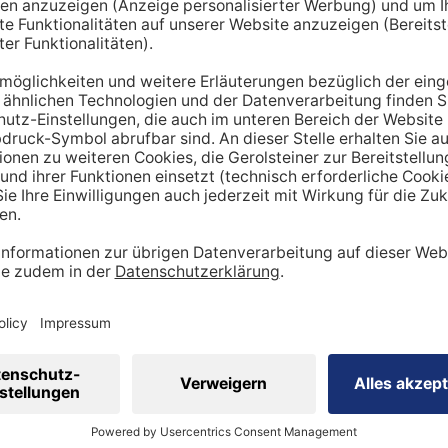
hnt lediglich einen Richtwert. Um den tatsächlichen Tagesbe
en miteinbezogen werden:
ung
dheitszustand
cht
inen Mehrbedarf an Mineralstoffen
 viel
Sport
betreibst, hast du tendenziell
einen stärker be
ergibt sich ein höherer Bedarf an Nährstoffen wie Vitaminen
 Natrium, Calcium oder Magnesium sind in diesem Kontext wi
sportler auf eine ausreichende Zufuhr achtgeben. Ebenso is
ig, den veränderten Bedarf zu berücksichtigen.
 eine ausgewogene Ernährung