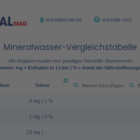
WASSERLEXIKON
WASSER-FAQ
Mineralwasser-Vergleichstabelle
Alle Angaben wurden vom jeweiligen Hersteller übernommen
nweis: mg = Enthalten in 1 Liter | % = Anteil der Nährstoffbezug
dium
Teleno
4 mg
|
1 %
1 mg
|
0 %
13 mg
|
-