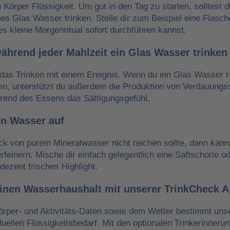
n Körper Flüssigkeit. Um gut in den Tag zu starten, solltest 
es Glas Wasser trinken. Stelle dir zum Beispiel eine Flasch
es kleine Morgenritual sofort durchführen kannst.
während jeder Mahlzeit ein Glas Wasser trinken
das Trinken mit einem Ereignis. Wenn du ein Glas Wasser r
ken, unterstützt du außerdem die Produktion von Verdauungss
hrend des Essens das Sättigungsgefühl.
in Wasser auf
 von purem Mineralwasser nicht reichen sollte, dann kann
erfeinern. Mische dir einfach gelegentlich eine Saftschorle o
dezent frisches Highlight.
einen Wasserhaushalt mit unserer TrinkCheck 
örper- und Aktivitäts-Daten sowie dem Wetter bestimmt un
iduellen Flüssigkeitsbedarf. Mit den optionalen Trinkerinneru