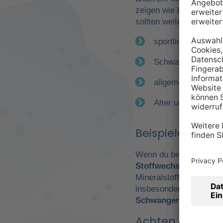
zeigen wie bereits erwä
sollten weitere Faktor
sportliche Betätig
Schwangerschaft
allgemeiner Gesun
Alter und Geschle
Beispiele für e
Wenn du beispielsweise
Stoffwechsel
. Daraus 
Mineralstoffen. Gerade
insbesondere Leistungs
Schwangerschaft
wicht
Achten Sie auf