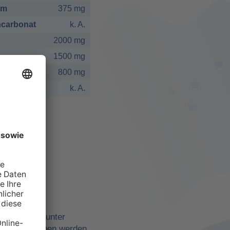
um
375 mg
carbonat
k. A.
2000 mg
1500 mg
800 mg
k. A.
elbst
ne Quellen, unter
belle angegeben werden,