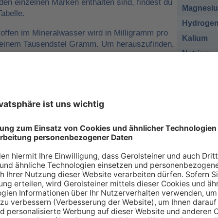
 den einzelnen Marken enthalten sind, findest du
Magnesi
abelle.
Hydrogen
offen im Mineralwasser wird in Milligramm pro
Kalium
o einem Tausendstel Gramm. Um herauszufinden,
Natrium
r man für eine ausreichende
sich nehmen muss, kann man die
Chlorid
e tägliche Zufuhr von Mineralstoffen
Sulfat
 zum Beispiel
1 Liter Gerolsteiner Sprudel
des empfohlenen Nährstoffbezugwerts (NRV)
esium
decken.
sich bei den Angaben in der Tabelle zu den
renzwerte
handelt. Wir orientieren uns dabei an
ischen Union (EU-Verordnung Nr. 1169/2011
 an Mineralien – so individuell wie Sie s
individuellen Bedarf an Mineralstoffen, der über verschiede
 gedeckt werden kann. Die Inhaltsstoffe, die in unserer Ta