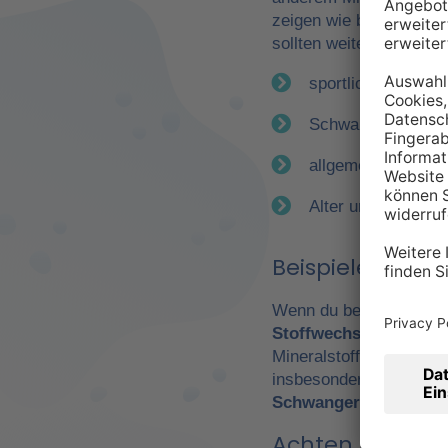
zeigen wie bereits erwä
sollten weitere Faktor
sportliche Betätig
Schwangerschaft
allgemeiner Gesun
Alter und Geschle
Beispiele für e
Wenn du beispielsweise
Stoffwechsel
. Daraus 
Mineralstoffen. Gerade
insbesondere Leistungs
Schwangerschaft
wicht
Achten Sie auf