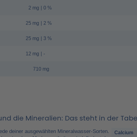
2 mg
|
0 %
25 mg
|
2 %
25 mg
|
3 %
12 mg
|
-
710 mg
nd die Mineralien: Das steht in der Tabe
ede deiner ausgewählten Mineralwasser-Sorten.
Calcium