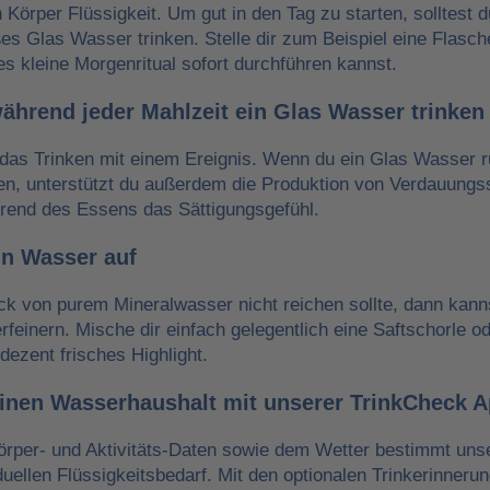
n Körper Flüssigkeit. Um gut in den Tag zu starten, solltest 
es Glas Wasser trinken. Stelle dir zum Beispiel eine Flasch
es kleine Morgenritual sofort durchführen kannst.
während jeder Mahlzeit ein Glas Wasser trinken
das Trinken mit einem Ereignis. Wenn du ein Glas Wasser r
ken, unterstützt du außerdem die Produktion von Verdauungss
hrend des Essens das Sättigungsgefühl.
in Wasser auf
 von purem Mineralwasser nicht reichen sollte, dann kann
erfeinern. Mische dir einfach gelegentlich eine Saftschorle o
dezent frisches Highlight.
einen Wasserhaushalt mit unserer TrinkCheck 
örper- und Aktivitäts-Daten sowie dem Wetter bestimmt un
iduellen Flüssigkeitsbedarf. Mit den optionalen Trinkerinneru