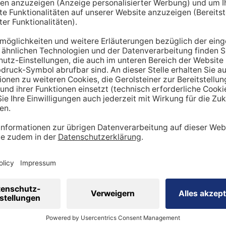
hnt lediglich einen Richtwert. Um den tatsächlichen Tagesbe
en miteinbezogen werden:
ung
dheitszustand
cht
inen Mehrbedarf an Mineralstoffen
 viel
Sport
betreibst, hast du tendenziell
einen stärker be
ergibt sich ein höherer Bedarf an Nährstoffen wie Vitaminen
 Natrium, Calcium oder Magnesium sind in diesem Kontext wi
sportler auf eine ausreichende Zufuhr achtgeben. Ebenso is
ig, den veränderten Bedarf zu berücksichtigen.
 eine ausgewogene Ernährung