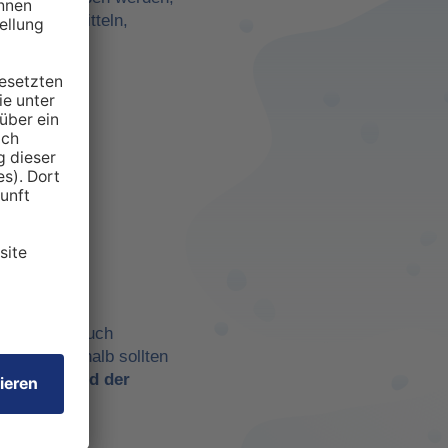
darf zu ermitteln,
anspruchten
 aber eben auch
chtig. Deshalb sollten
t es
während der