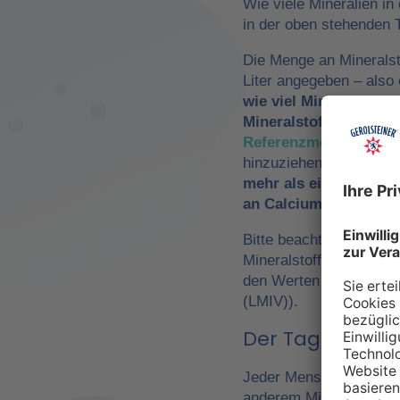
Wie viele Mineralien in
in der oben stehenden T
Die Menge an Mineralst
Liter angegeben – als
wie viel Mineralwasse
Mineralstoffzufuhr
zu 
Referenzmengen für di
hinzuziehen. So würde
mehr als ein Drittel 
an Calcium und Magn
Bitte beachte, dass es 
Mineralstoffen um
Refe
den Werten der Europä
(LMIV)).
Der Tagesbedarf
Jeder Mensch hat einen 
anderem Mineralwasser,