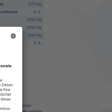
um
375 mg
carbonat
k. A.
2000 mg
1500 mg
800 mg
k. A.
elbst
ne Quellen, unter
belle angegeben werden,