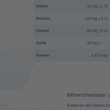
Kalium
11 mg
|
1 %
Natrium
118 mg
|
8 %
Chlorid
40 mg
|
5 %
Sulfat
38 mg
|
-
Summe
2.479 mg
Mineralwasser u
Entdecke die Unterschi