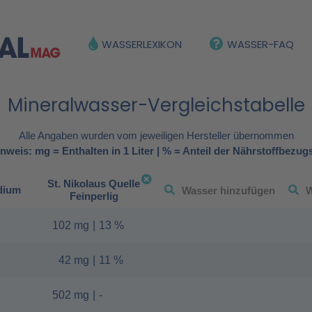
WASSERLEXIKON
WASSER-FAQ
Mineralwasser-Vergleichstabelle
Alle Angaben wurden vom jeweiligen Hersteller übernommen
nweis: mg = Enthalten in 1 Liter | % = Anteil der Nährstoffbezug
St. Nikolaus Quelle
dium
Feinperlig
102 mg
|
13 %
42 mg
|
11 %
502 mg
|
-