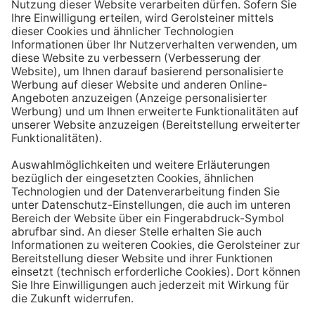
Aufstehen ein großes Glas Wasser trinken. Stelle dir
zum Beispiel eine Flasche Mineralwasser direkt ans
Bett, damit du dieses kleine Morgenritual sofort
durchführen kannst.
Tipp #3: Vor und während jeder Mahlzeit
ein Glas Wasser trinken
Dadurch verknüpfst du das Trinken mit einem Ereignis.
Wenn du ein Glas Wasser rund eine halbe Stunde vor
einer Mahlzeit trinken, unterstützt du außerdem die
Produktion von Verdauungssäften. Zusätzlich fördert
das Trinken während des Essens das Sättigungsgefühl.
Tipp #4: Peppe dein Wasser auf
Wenn dir der Geschmack von purem Mineralwasser
nicht reichen sollte, dann kannst du deine Getränke mit
einfachen Mitteln verfeinern. Mische dir einfach
gelegentlich eine Saftschorle oder sorge mit einer