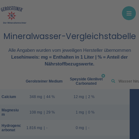
Der Mineralienrechner
Mineralwasser-Vergleichstabelle
Alle Angaben wurden vom jeweiligen Hersteller übernommen
Lesehinweis: mg = Enthalten in 1 Liter | % = Anteil der
Nährstoffbezugswerte.
Speyside Glenlivet
Gerolsteiner Medium
Carbonated
Calcium
348 mg
|
44 %
12 mg
|
2 %
Magnesiu
108 mg
|
29 %
1 mg
|
0 %
m
Hydrogenc
1.816 mg
|
-
0 mg
|
-
arbonat