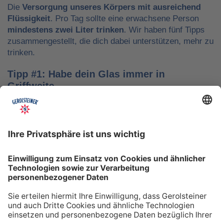
Die
Versorgung unseres Körpers mit ausreichend
Flüssigkeit
. Pro Tag sollte eine erwachsene Person
mindestens zwei Liter trinken
. Wir haben fünf Tipps
zusammengestellt, die dich dabei unterstützen, mehr zu
trinken.
Tipp #1: Habe dein Glas immer in
Griffweite
Ob bei der Arbeit oder während der Freizeit: Wasser
sollte stets dein Begleiter sein, damit du das Trinken
nicht vergisst. Denke daran, auch unterwegs immer
etwas Wasser dabei zu haben. Kleine PET-Flaschen mit
Mineralwasser lassen sich zum Beispiel gut überall mit
hinnehmen.
Tipp #2: Trinke direkt nach dem Aufstehen
Über Nacht verliert dein Körper Flüssigkeit. Um gut in
den Tag zu starten, solltest du deshalb direkt nach dem