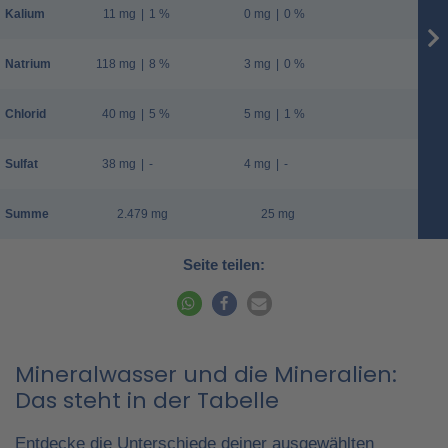
Kalium
11 mg
|
1 %
0 mg
|
0 %
Natrium
118 mg
|
8 %
3 mg
|
0 %
Chlorid
40 mg
|
5 %
5 mg
|
1 %
Sulfat
38 mg
|
-
4 mg
|
-
Summe
2.479 mg
25 mg
Seite teilen:
Mineralwasser und die Mineralien:
Das steht in der Tabelle
Entdecke die Unterschiede deiner ausgewählten