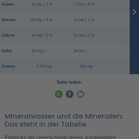
Kalium
11 mg
|
1 %
3 mg
|
0 %
Natrium
118 mg
|
8 %
11 mg
|
1 %
Chlorid
40 mg
|
5 %
25 mg
|
3 %
Sulfat
38 mg
|
-
34 mg
|
-
Summe
2.479 mg
439 mg
Seite teilen:
Mineralwasser und die Mineralien:
Das steht in der Tabelle
Entdecke die Unterschiede deiner ausgewählten