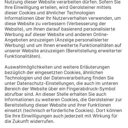
Aufstehen ein großes Glas Wasser trinken. Stelle dir
zum Beispiel eine Flasche Mineralwasser direkt ans
Bett, damit du dieses kleine Morgenritual sofort
durchführen kannst.
Tipp #3: Vor und während jeder Mahlzeit
ein Glas Wasser trinken
Dadurch verknüpfst du das Trinken mit einem Ereignis.
Wenn du ein Glas Wasser rund eine halbe Stunde vor
einer Mahlzeit trinken, unterstützt du außerdem die
Produktion von Verdauungssäften. Zusätzlich fördert
das Trinken während des Essens das Sättigungsgefühl.
Tipp #4: Peppe dein Wasser auf
Wenn dir der Geschmack von purem Mineralwasser
nicht reichen sollte, dann kannst du deine Getränke mit
einfachen Mitteln verfeinern. Mische dir einfach
gelegentlich eine Saftschorle oder sorge mit einer