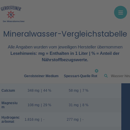
Der Mineralienrechner
Mineralwasser-Vergleichstabelle
Alle Angaben wurden vom jeweiligen Hersteller übernommen
Lesehinweis: mg = Enthalten in 1 Liter | % = Anteil der
Nährstoffbezugswerte.
Gerolsteiner Medium
Spessart-Quelle Rot
Calcium
348 mg
|
44 %
58 mg
|
7 %
Magnesiu
108 mg
|
29 %
31 mg
|
8 %
m
Hydrogenc
1.816 mg
|
-
277 mg
|
-
arbonat