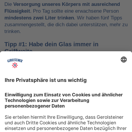
Die
Versorgung unseres Körpers mit ausreichend
Flüssigkeit
. Pro Tag sollte eine erwachsene Person
mindestens zwei Liter trinken
. Wir haben fünf Tipps
zusammengestellt, die dich dabei unterstützen, mehr zu
trinken.
Tipp #1: Habe dein Glas immer in
Griffweite
Ob bei der Arbeit oder während der Freizeit: Wasser
sollte stets dein Begleiter sein, damit du das Trinken
nicht vergisst. Denke daran, auch unterwegs immer
etwas Wasser dabei zu haben. Kleine PET-Flaschen mit
Mineralwasser lassen sich zum Beispiel gut überall mit
hinnehmen.
Tipp #2: Trinke direkt nach dem Aufstehen
Über Nacht verliert dein Körper Flüssigkeit. Um gut in
den Tag zu starten, solltest du deshalb direkt nach dem