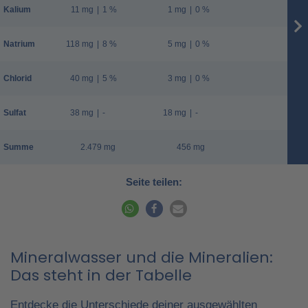
Kalium
11 mg
|
1 %
1 mg
|
0 %
Natrium
118 mg
|
8 %
5 mg
|
0 %
Chlorid
40 mg
|
5 %
3 mg
|
0 %
Sulfat
38 mg
|
-
18 mg
|
-
Summe
2.479 mg
456 mg
Seite teilen:
Mineralwasser und die Mineralien:
Das steht in der Tabelle
Entdecke die Unterschiede deiner ausgewählten