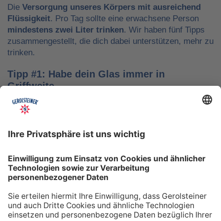
Die
Versorgung unseres Körpers mit ausreichend
Flüssigkeit
. Pro Tag sollte eine erwachsene Person
mindestens zwei Liter trinken
. Wir haben fünf Tipps
zusammengestellt, die dich dabei unterstützen, mehr zu
trinken.
Tipp #1: Habe dein Glas immer in
Griffweite
Ob bei der Arbeit oder während der Freizeit: Wasser
sollte stets dein Begleiter sein, damit du das Trinken
nicht vergisst. Denke daran, auch unterwegs immer
etwas Wasser dabei zu haben. Kleine PET-Flaschen mit
Mineralwasser lassen sich zum Beispiel gut überall mit
hinnehmen.
Tipp #2: Trinke direkt nach dem Aufstehen
Über Nacht verliert dein Körper Flüssigkeit. Um gut in
den Tag zu starten, solltest du deshalb direkt nach dem