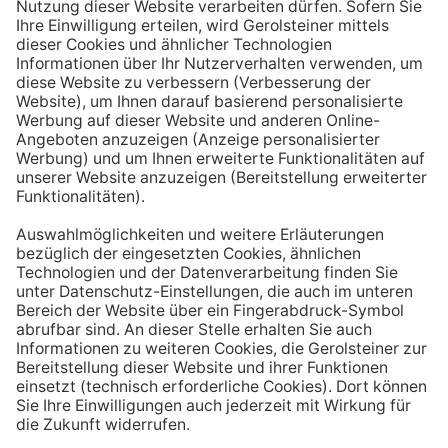
Aufstehen ein großes Glas Wasser trinken. Stelle dir
zum Beispiel eine Flasche Mineralwasser direkt ans
Bett, damit du dieses kleine Morgenritual sofort
durchführen kannst.
Tipp #3: Vor und während jeder Mahlzeit
ein Glas Wasser trinken
Dadurch verknüpfst du das Trinken mit einem Ereignis.
Wenn du ein Glas Wasser rund eine halbe Stunde vor
einer Mahlzeit trinken, unterstützt du außerdem die
Produktion von Verdauungssäften. Zusätzlich fördert
das Trinken während des Essens das Sättigungsgefühl.
Tipp #4: Peppe dein Wasser auf
Wenn dir der Geschmack von purem Mineralwasser
nicht reichen sollte, dann kannst du deine Getränke mit
einfachen Mitteln verfeinern. Mische dir einfach
gelegentlich eine Saftschorle oder sorge mit einer