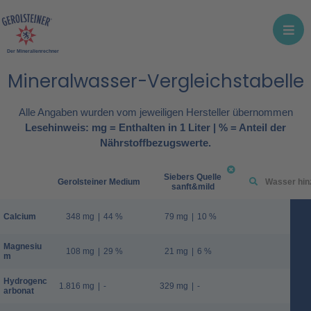
Der Mineralienrechner
Mineralwasser-Vergleichstabelle
Alle Angaben wurden vom jeweiligen Hersteller übernommen
Lesehinweis: mg = Enthalten in 1 Liter | % = Anteil der
Nährstoffbezugswerte.
Siebers Quelle
Gerolsteiner Medium
sanft&mild
Calcium
348 mg
|
44 %
79 mg
|
10 %
Magnesiu
108 mg
|
29 %
21 mg
|
6 %
m
Hydrogenc
1.816 mg
|
-
329 mg
|
-
arbonat