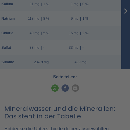
Kalium
11 mg
|
1 %
1 mg
|
0 %
Natrium
118 mg
|
8 %
9 mg
|
1 %
Chlorid
40 mg
|
5 %
16 mg
|
2 %
Sulfat
38 mg
|
-
33 mg
|
-
Summe
2.479 mg
499 mg
Seite teilen:
Mineralwasser und die Mineralien:
Das steht in der Tabelle
Entdecke die Unterschiede deiner ausgewählten