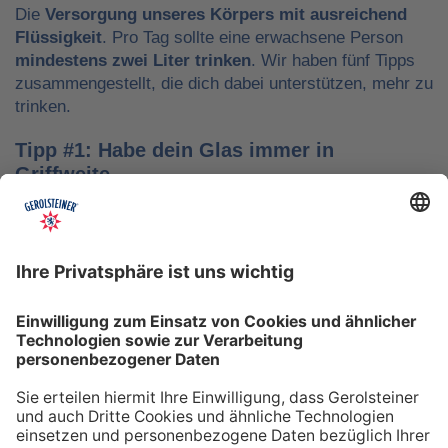
Die
Versorgung unseres Körpers mit ausreichend
Flüssigkeit
. Pro Tag sollte eine erwachsene Person
mindestens zwei Liter trinken
. Wir haben fünf Tipps
zusammengestellt, die dich dabei unterstützen, mehr zu
trinken.
Tipp #1: Habe dein Glas immer in
Griffweite
Ob bei der Arbeit oder während der Freizeit: Wasser
sollte stets dein Begleiter sein, damit du das Trinken
nicht vergisst. Denke daran, auch unterwegs immer
etwas Wasser dabei zu haben. Kleine PET-Flaschen mit
Mineralwasser lassen sich zum Beispiel gut überall mit
hinnehmen.
Tipp #2: Trinke direkt nach dem Aufstehen
Über Nacht verliert dein Körper Flüssigkeit. Um gut in
den Tag zu starten, solltest du deshalb direkt nach dem