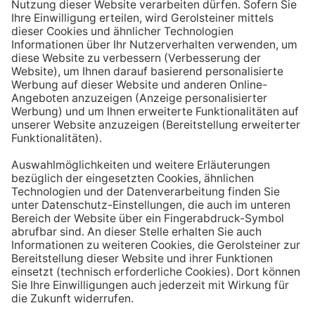
Aufstehen ein großes Glas Wasser trinken. Stelle dir
zum Beispiel eine Flasche Mineralwasser direkt ans
Bett, damit du dieses kleine Morgenritual sofort
durchführen kannst.
Tipp #3: Vor und während jeder Mahlzeit
ein Glas Wasser trinken
Dadurch verknüpfst du das Trinken mit einem Ereignis.
Wenn du ein Glas Wasser rund eine halbe Stunde vor
einer Mahlzeit trinken, unterstützt du außerdem die
Produktion von Verdauungssäften. Zusätzlich fördert
das Trinken während des Essens das Sättigungsgefühl.
Tipp #4: Peppe dein Wasser auf
Wenn dir der Geschmack von purem Mineralwasser
nicht reichen sollte, dann kannst du deine Getränke mit
einfachen Mitteln verfeinern. Mische dir einfach
gelegentlich eine Saftschorle oder sorge mit einer