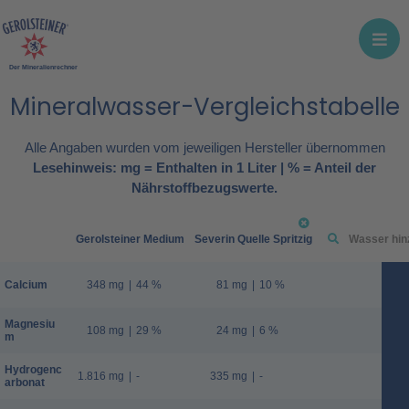
Der Mineralienrechner
Mineralwasser-Vergleichstabelle
Alle Angaben wurden vom jeweiligen Hersteller übernommen
Lesehinweis: mg = Enthalten in 1 Liter | % = Anteil der
Nährstoffbezugswerte.
Gerolsteiner Medium
Severin Quelle Spritzig
Calcium
348 mg
|
44 %
81 mg
|
10 %
Magnesiu
108 mg
|
29 %
24 mg
|
6 %
m
Hydrogenc
1.816 mg
|
-
335 mg
|
-
arbonat