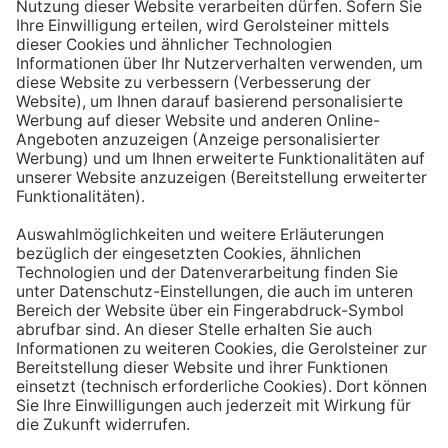
Aufstehen ein großes Glas Wasser trinken. Stelle dir
zum Beispiel eine Flasche Mineralwasser direkt ans
Bett, damit du dieses kleine Morgenritual sofort
durchführen kannst.
Tipp #3: Vor und während jeder Mahlzeit
ein Glas Wasser trinken
Dadurch verknüpfst du das Trinken mit einem Ereignis.
Wenn du ein Glas Wasser rund eine halbe Stunde vor
einer Mahlzeit trinken, unterstützt du außerdem die
Produktion von Verdauungssäften. Zusätzlich fördert
das Trinken während des Essens das Sättigungsgefühl.
Tipp #4: Peppe dein Wasser auf
Wenn dir der Geschmack von purem Mineralwasser
nicht reichen sollte, dann kannst du deine Getränke mit
einfachen Mitteln verfeinern. Mische dir einfach
gelegentlich eine Saftschorle oder sorge mit einer