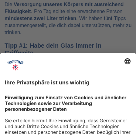
Die
Versorgung unseres Körpers mit ausreichend
Flüssigkeit
. Pro Tag sollte eine erwachsene Person
mindestens zwei Liter trinken
. Wir haben fünf Tipps
zusammengestellt, die dich dabei unterstützen, mehr zu
trinken.
Tipp #1: Habe dein Glas immer in
Griffweite
Ob bei der Arbeit oder während der Freizeit: Wasser
sollte stets dein Begleiter sein, damit du das Trinken
nicht vergisst. Denke daran, auch unterwegs immer
etwas Wasser dabei zu haben. Kleine PET-Flaschen mit
Mineralwasser lassen sich zum Beispiel gut überall mit
hinnehmen.
Tipp #2: Trinke direkt nach dem Aufstehen
Über Nacht verliert dein Körper Flüssigkeit. Um gut in
den Tag zu starten, solltest du deshalb direkt nach dem