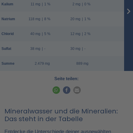
Kalium
11 mg
|
1 %
2 mg
|
0 %
Natrium
118 mg
|
8 %
20 mg
|
1 %
Chlorid
40 mg
|
5 %
12 mg
|
2 %
Sulfat
38 mg
|
-
30 mg
|
-
Summe
2.479 mg
889 mg
Seite teilen:
Mineralwasser und die Mineralien:
Das steht in der Tabelle
Entdecke die Unterschiede deiner ausgewählten