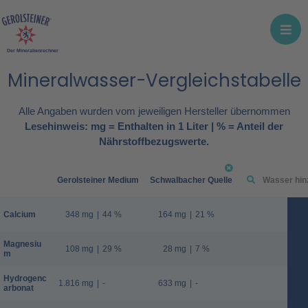
Der Mineralienrechner
Mineralwasser-Vergleichstabelle
Alle Angaben wurden vom jeweiligen Hersteller übernommen
Lesehinweis: mg = Enthalten in 1 Liter | % = Anteil der
Nährstoffbezugswerte.
Gerolsteiner Medium
Schwalbacher Quelle
Calcium
348 mg
|
44 %
164 mg
|
21 %
Magnesiu
108 mg
|
29 %
28 mg
|
7 %
m
Hydrogenc
1.816 mg
|
-
633 mg
|
-
arbonat