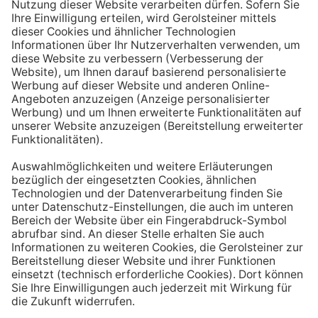
Aufstehen ein großes Glas Wasser trinken. Stelle dir
zum Beispiel eine Flasche Mineralwasser direkt ans
Bett, damit du dieses kleine Morgenritual sofort
durchführen kannst.
Tipp #3: Vor und während jeder Mahlzeit
ein Glas Wasser trinken
Dadurch verknüpfst du das Trinken mit einem Ereignis.
Wenn du ein Glas Wasser rund eine halbe Stunde vor
einer Mahlzeit trinken, unterstützt du außerdem die
Produktion von Verdauungssäften. Zusätzlich fördert
das Trinken während des Essens das Sättigungsgefühl.
Tipp #4: Peppe dein Wasser auf
Wenn dir der Geschmack von purem Mineralwasser
nicht reichen sollte, dann kannst du deine Getränke mit
einfachen Mitteln verfeinern. Mische dir einfach
gelegentlich eine Saftschorle oder sorge mit einer