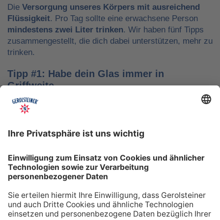
Die
Versorgung unseres Körpers mit ausreichend
Flüssigkeit
. Pro Tag sollte eine erwachsene Person
mindestens zwei Liter trinken
. Wir haben fünf Tipps
zusammengestellt, die dich dabei unterstützen, mehr zu
trinken.
Tipp #1: Habe dein Glas immer in
Griffweite
Ob bei der Arbeit oder während der Freizeit: Wasser
sollte stets dein Begleiter sein, damit du das Trinken
nicht vergisst. Denke daran, auch unterwegs immer
etwas Wasser dabei zu haben. Kleine PET-Flaschen mit
Mineralwasser lassen sich zum Beispiel gut überall mit
hinnehmen.
Tipp #2: Trinke direkt nach dem Aufstehen
Über Nacht verliert dein Körper Flüssigkeit. Um gut in
den Tag zu starten, solltest du deshalb direkt nach dem