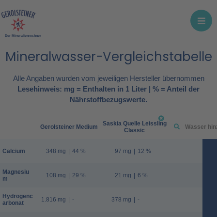
Der Mineralienrechner
Mineralwasser-Vergleichstabelle
Alle Angaben wurden vom jeweiligen Hersteller übernommen
Lesehinweis: mg = Enthalten in 1 Liter | % = Anteil der
Nährstoffbezugswerte.
Saskia Quelle Leissling
Gerolsteiner Medium
Classic
Calcium
348 mg
|
44 %
97 mg
|
12 %
Magnesiu
108 mg
|
29 %
21 mg
|
6 %
m
Hydrogenc
1.816 mg
|
-
378 mg
|
-
arbonat