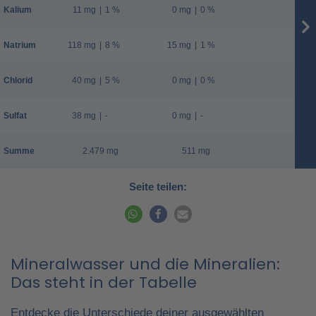
Kalium
11 mg
|
1 %
0 mg
|
0 %
Natrium
118 mg
|
8 %
15 mg
|
1 %
Chlorid
40 mg
|
5 %
0 mg
|
0 %
Sulfat
38 mg
|
-
0 mg
|
-
Summe
2.479 mg
511 mg
Seite teilen:
Mineralwasser und die Mineralien:
Das steht in der Tabelle
Entdecke die Unterschiede deiner ausgewählten