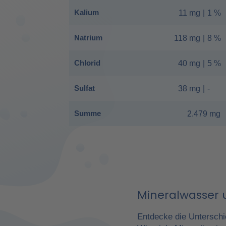
Kalium
11 mg
|
1 %
Natrium
118 mg
|
8 %
Chlorid
40 mg
|
5 %
Sulfat
38 mg
|
-
Summe
2.479 mg
Mineralwasser u
Entdecke die Unterschi