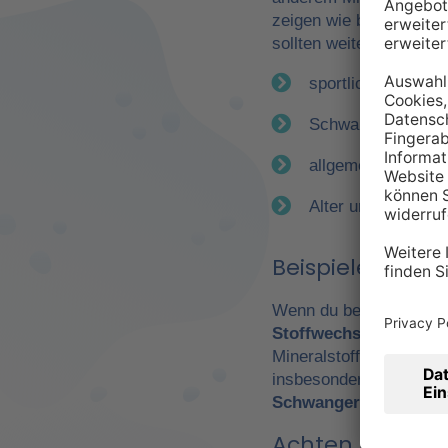
zeigen wie bereits erwä
sollten weitere Faktor
sportliche Betätig
Schwangerschaft
allgemeiner Gesun
Alter und Geschle
Beispiele für e
Wenn du beispielsweise
Stoffwechsel
. Daraus 
Mineralstoffen. Gerade
insbesondere Leistungs
Schwangerschaft
wicht
Achten Sie auf