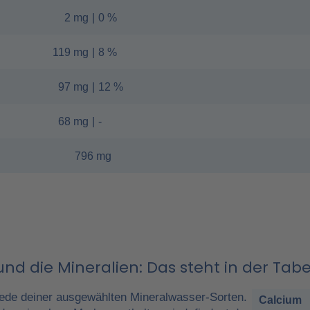
2 mg
|
0 %
119 mg
|
8 %
97 mg
|
12 %
68 mg
|
-
796 mg
nd die Mineralien: Das steht in der Tabe
ede deiner ausgewählten Mineralwasser-Sorten.
Calcium