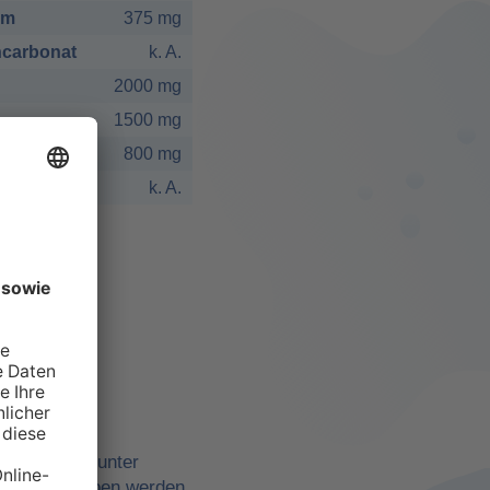
um
375 mg
carbonat
k. A.
2000 mg
1500 mg
800 mg
k. A.
elbst
ne Quellen, unter
belle angegeben werden,