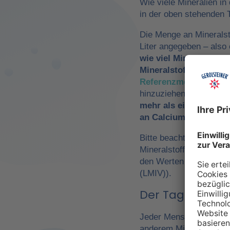
Wie viele Mineralien in
in der oben stehenden T
Die Menge an Mineralst
Liter angegeben – als
wie viel Mineralwasse
Mineralstoffzufuhr
zu 
Referenzmengen für di
hinzuziehen. So würde
mehr als ein Drittel 
an Calcium und Magn
Bitte beachte, dass es 
Mineralstoffen um
Refe
den Werten der Europä
(LMIV)).
Der Tagesbedarf
Jeder Mensch hat einen 
anderem Mineralwasser,