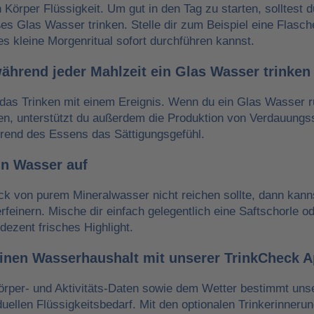
n Körper Flüssigkeit. Um gut in den Tag zu starten, solltest 
es Glas Wasser trinken. Stelle dir zum Beispiel eine Flasch
es kleine Morgenritual sofort durchführen kannst.
während jeder Mahlzeit ein Glas Wasser trinken
das Trinken mit einem Ereignis. Wenn du ein Glas Wasser r
ken, unterstützt du außerdem die Produktion von Verdauungss
hrend des Essens das Sättigungsgefühl.
in Wasser auf
 von purem Mineralwasser nicht reichen sollte, dann kann
erfeinern. Mische dir einfach gelegentlich eine Saftschorle o
dezent frisches Highlight.
einen Wasserhaushalt mit unserer TrinkCheck 
örper- und Aktivitäts-Daten sowie dem Wetter bestimmt un
iduellen Flüssigkeitsbedarf. Mit den optionalen Trinkerinneru