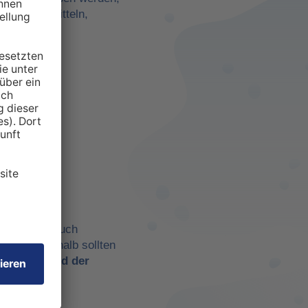
darf zu ermitteln,
anspruchten
 aber eben auch
chtig. Deshalb sollten
t es
während der