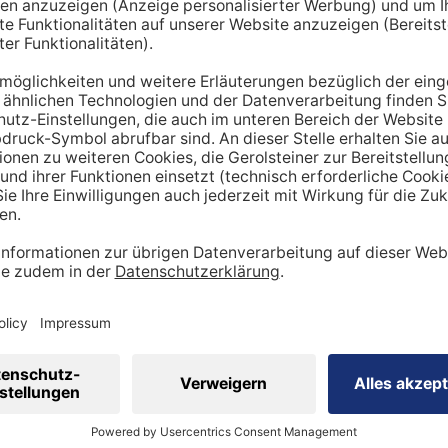
hnt lediglich einen Richtwert. Um den tatsächlichen Tagesbe
en miteinbezogen werden:
ung
dheitszustand
cht
inen Mehrbedarf an Mineralstoffen
 viel
Sport
betreibst, hast du tendenziell
einen stärker be
ergibt sich ein höherer Bedarf an Nährstoffen wie Vitaminen
 Natrium, Calcium oder Magnesium sind in diesem Kontext wi
sportler auf eine ausreichende Zufuhr achtgeben. Ebenso is
ig, den veränderten Bedarf zu berücksichtigen.
 eine ausgewogene Ernährung