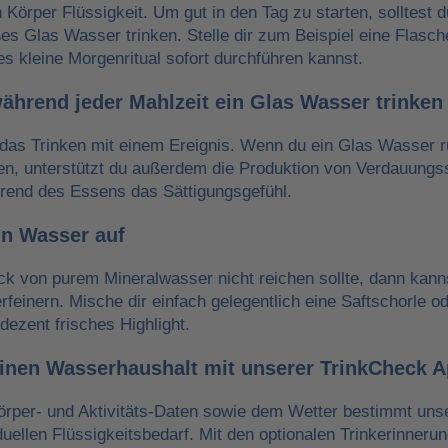
n Körper Flüssigkeit. Um gut in den Tag zu starten, solltest 
es Glas Wasser trinken. Stelle dir zum Beispiel eine Flasch
es kleine Morgenritual sofort durchführen kannst.
während jeder Mahlzeit ein Glas Wasser trinken
das Trinken mit einem Ereignis. Wenn du ein Glas Wasser r
ken, unterstützt du außerdem die Produktion von Verdauungss
hrend des Essens das Sättigungsgefühl.
in Wasser auf
 von purem Mineralwasser nicht reichen sollte, dann kann
erfeinern. Mische dir einfach gelegentlich eine Saftschorle o
dezent frisches Highlight.
einen Wasserhaushalt mit unserer TrinkCheck 
örper- und Aktivitäts-Daten sowie dem Wetter bestimmt un
iduellen Flüssigkeitsbedarf. Mit den optionalen Trinkerinneru