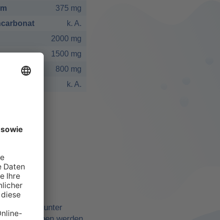
um
375 mg
carbonat
k. A.
2000 mg
1500 mg
800 mg
k. A.
elbst
ne Quellen, unter
belle angegeben werden,