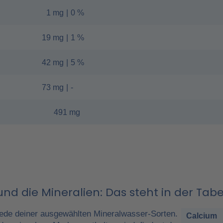
1 mg
|
0 %
19 mg
|
1 %
42 mg
|
5 %
73 mg
|
-
491 mg
nd die Mineralien: Das steht in der Tabe
ede deiner ausgewählten Mineralwasser-Sorten.
Calcium