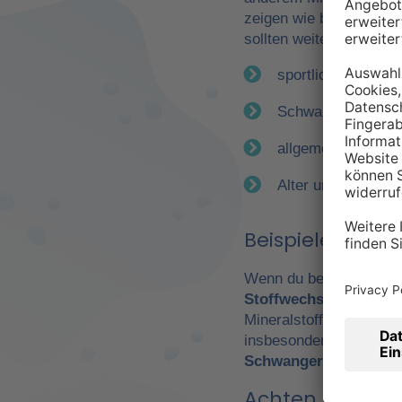
zeigen wie bereits erwä
sollten weitere Faktor
sportliche Betätig
Schwangerschaft
allgemeiner Gesun
Alter und Geschle
Beispiele für e
Wenn du beispielsweise
Stoffwechsel
. Daraus 
Mineralstoffen. Gerade
insbesondere Leistungs
Schwangerschaft
wicht
Achten Sie auf