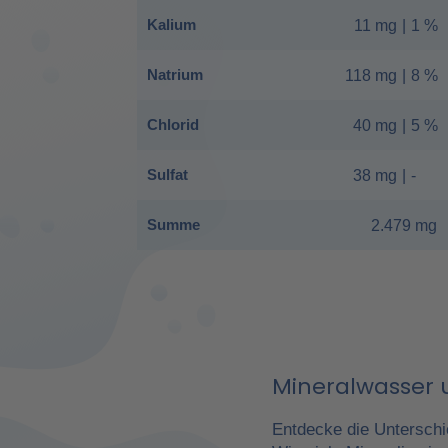
Kalium
11 mg
|
1 %
Natrium
118 mg
|
8 %
Chlorid
40 mg
|
5 %
Sulfat
38 mg
|
-
Summe
2.479 mg
Mineralwasser u
Entdecke die Unterschi