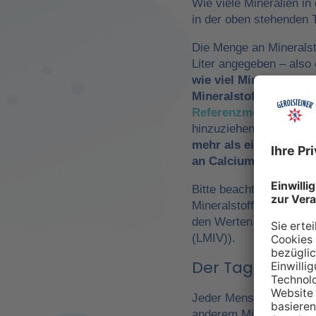
Wie viele Mineralien in
in der oben stehenden T
Die Menge an Mineralst
Liter angegeben – als
wie viel Mineralwasse
Mineralstoffzufuhr
zu 
Referenzmengen für di
hinzuziehen. So würde
mehr als ein Drittel 
an Calcium und Magn
Bitte beachte, dass es 
Mineralstoffen um
Refe
den Werten der Europä
(LMIV)).
Der Tagesbedarf
Jeder Mensch hat einen 
anderem Mineralwasser,