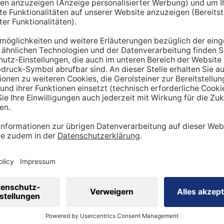
hnt lediglich einen Richtwert. Um den tatsächlichen Tagesbe
en miteinbezogen werden:
ung
dheitszustand
cht
inen Mehrbedarf an Mineralstoffen
 viel
Sport
betreibst, hast du tendenziell
einen stärker be
ergibt sich ein höherer Bedarf an Nährstoffen wie Vitaminen
 Natrium, Calcium oder Magnesium sind in diesem Kontext wi
sportler auf eine ausreichende Zufuhr achtgeben. Ebenso is
ig, den veränderten Bedarf zu berücksichtigen.
 eine ausgewogene Ernährung