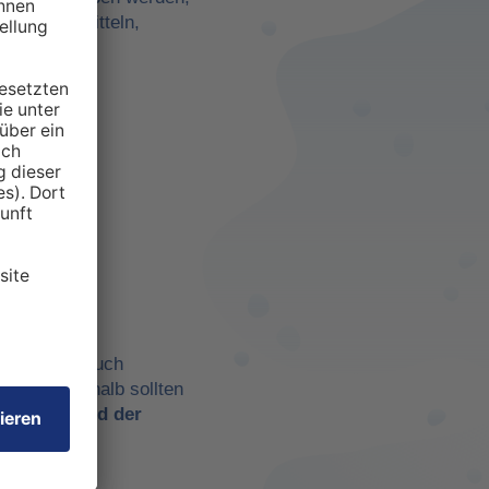
darf zu ermitteln,
anspruchten
 aber eben auch
chtig. Deshalb sollten
t es
während der