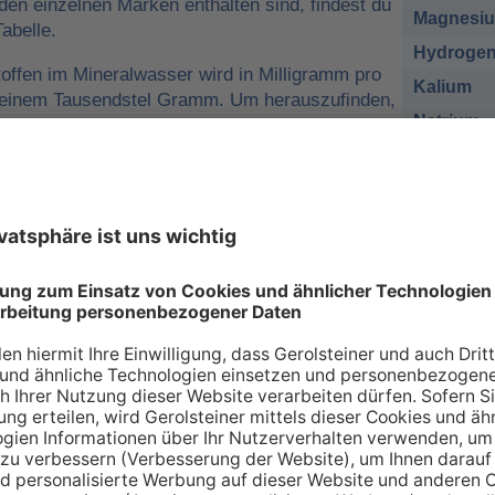
 den einzelnen Marken enthalten sind, findest du
Magnesi
abelle.
Hydrogen
offen im Mineralwasser wird in Milligramm pro
Kalium
o einem Tausendstel Gramm. Um herauszufinden,
Natrium
r man für eine ausreichende
sich nehmen muss, kann man die
Chlorid
e tägliche Zufuhr von Mineralstoffen
Sulfat
 zum Beispiel
1 Liter Gerolsteiner Sprudel
des empfohlenen Nährstoffbezugwerts (NRV)
esium
decken.
sich bei den Angaben in der Tabelle zu den
renzwerte
handelt. Wir orientieren uns dabei an
ischen Union (EU-Verordnung Nr. 1169/2011
 an Mineralien – so individuell wie Sie s
individuellen Bedarf an Mineralstoffen, der über verschiede
 gedeckt werden kann. Die Inhaltsstoffe, die in unserer Ta