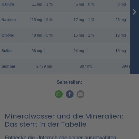
Kalium
11 mg
|
1 %
5 mg
|
0 %
0 mg
|
0 %
Natrium
118 mg
|
8 %
17 mg
|
1 %
26 mg
|
2 %
Chlorid
40 mg
|
5 %
15 mg
|
2 %
12 mg
|
2 %
Sulfat
38 mg
|
-
24 mg
|
-
18 mg
|
-
Summe
2.479 mg
807 mg
394 mg
Seite teilen:
Mineralwasser und die Mineralien:
Das steht in der Tabelle
Entdecke die Unterschiede deiner ausgewählten