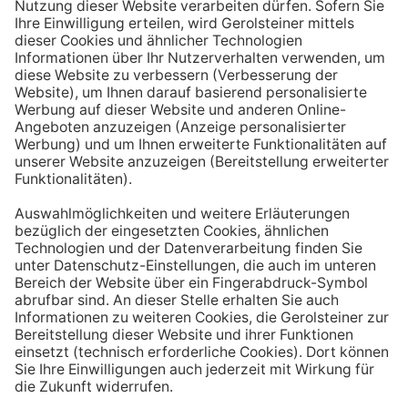
Aufstehen ein großes Glas Wasser trinken. Stelle dir
zum Beispiel eine Flasche Mineralwasser direkt ans
Bett, damit du dieses kleine Morgenritual sofort
durchführen kannst.
Tipp #3: Vor und während jeder Mahlzeit
ein Glas Wasser trinken
Dadurch verknüpfst du das Trinken mit einem Ereignis.
Wenn du ein Glas Wasser rund eine halbe Stunde vor
einer Mahlzeit trinken, unterstützt du außerdem die
Produktion von Verdauungssäften. Zusätzlich fördert
das Trinken während des Essens das Sättigungsgefühl.
Tipp #4: Peppe dein Wasser auf
Wenn dir der Geschmack von purem Mineralwasser
nicht reichen sollte, dann kannst du deine Getränke mit
einfachen Mitteln verfeinern. Mische dir einfach
gelegentlich eine Saftschorle oder sorge mit einer