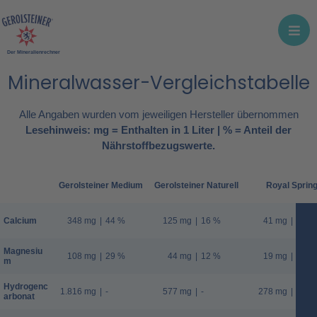
Der Mineralienrechner
Mineralwasser-Vergleichstabelle
Alle Angaben wurden vom jeweiligen Hersteller übernommen
Lesehinweis: mg = Enthalten in 1 Liter | % = Anteil der
Nährstoffbezugswerte.
Gerolsteiner Medium
Gerolsteiner Naturell
Royal Sprin
Calcium
348 mg
|
44 %
125 mg
|
16 %
41 mg
|
5 %
Magnesiu
108 mg
|
29 %
44 mg
|
12 %
19 mg
|
5 %
m
Hydrogenc
1.816 mg
|
-
577 mg
|
-
278 mg
|
-
arbonat