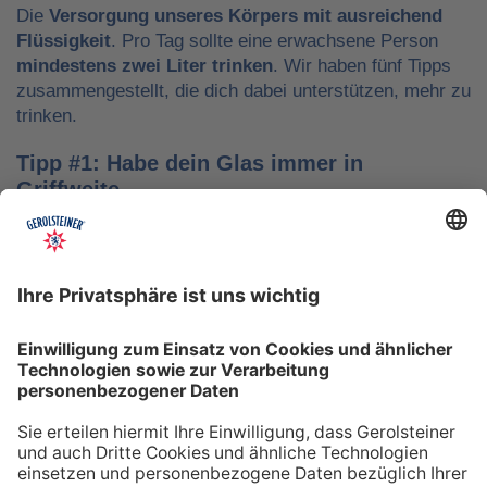
Die
Versorgung unseres Körpers mit ausreichend
Flüssigkeit
. Pro Tag sollte eine erwachsene Person
mindestens zwei Liter trinken
. Wir haben fünf Tipps
zusammengestellt, die dich dabei unterstützen, mehr zu
trinken.
Tipp #1: Habe dein Glas immer in
Griffweite
Ob bei der Arbeit oder während der Freizeit: Wasser
sollte stets dein Begleiter sein, damit du das Trinken
nicht vergisst. Denke daran, auch unterwegs immer
etwas Wasser dabei zu haben. Kleine PET-Flaschen mit
Mineralwasser lassen sich zum Beispiel gut überall mit
hinnehmen.
Tipp #2: Trinke direkt nach dem Aufstehen
Über Nacht verliert dein Körper Flüssigkeit. Um gut in
den Tag zu starten, solltest du deshalb direkt nach dem